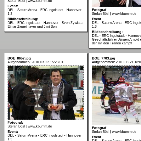
Stefan Bösl | www.kbumm.de
Event:
DEL - Saturn Arena - ERC Ingolstadt - Hannover
Fotograf:
1:3
Stefan Bösl | www.kbumm.de
Bildbeschreibung:
Event:
DEL - ERC Ingolstadt - Hannover - Sven Zywitza,
DEL - Saturn Arena - ERC Ingol
Elmar Ziegelmayer und Jimi Boni
1:3
Bildbeschreibung:
DEL - ERC Ingolstadt - Hannove
Geschäftsführer Jürgen Arnold e
der mit den Tränen kämpft
BOE_8657.jpg
BOE_7703.jpg
Aufgenommen: 2010-03-22 15:23:01
Aufgenommen: 2010-03-21 18:0
Fotograf:
Stefan Bösl | www.kbumm.de
Fotograf:
Event:
Stefan Bösl | www.kbumm.de
DEL - Saturn Arena - ERC Ingolstadt - Hannover
Event:
1:3
DEL - Saturn Arena - ERC Ingol