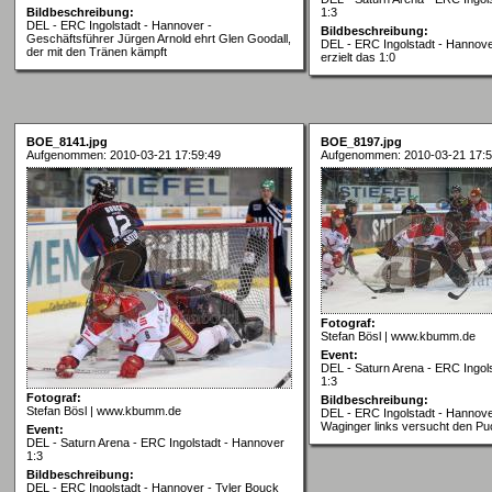
Bildbeschreibung:
1:3
DEL - ERC Ingolstadt - Hannover -
Bildbeschreibung:
Geschäftsführer Jürgen Arnold ehrt Glen Goodall,
DEL - ERC Ingolstadt - Hannove
der mit den Tränen kämpft
erzielt das 1:0
BOE_8141.jpg
BOE_8197.jpg
Aufgenommen: 2010-03-21 17:59:49
Aufgenommen: 2010-03-21 17:5
Fotograf:
Stefan Bösl | www.kbumm.de
Event:
DEL - Saturn Arena - ERC Ingol
1:3
Fotograf:
Bildbeschreibung:
Stefan Bösl | www.kbumm.de
DEL - ERC Ingolstadt - Hannove
Waginger links versucht den Pu
Event:
DEL - Saturn Arena - ERC Ingolstadt - Hannover
1:3
Bildbeschreibung:
DEL - ERC Ingolstadt - Hannover - Tyler Bouck