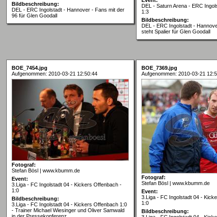
Bildbeschreibung:
DEL - Saturn Arena - ERC Ingol
DEL - ERC Ingolstadt - Hannover - Fans mit der
1:3
96 für Glen Goodall
Bildbeschreibung:
DEL - ERC Ingolstadt - Hannov
steht Spalier für Glen Goodall
BOE_7454.jpg
BOE_7369.jpg
Aufgenommen: 2010-03-21 12:50:44
Aufgenommen: 2010-03-21 12:5
Fotograf:
Stefan Bösl | www.kbumm.de
Fotograf:
Event:
Stefan Bösl | www.kbumm.de
3.Liga - FC Ingolstadt 04 - Kickers Offenbach -
1:0
Event:
3.Liga - FC Ingolstadt 04 - Kick
Bildbeschreibung:
1:0
3.Liga - FC Ingolstadt 04 - Kickers Offenbach 1:0
- Trainer Michael Wiesinger und Oliver Samwald
Bildbeschreibung:
in der Pressekonferenz
3.Liga - FC Ingolstadt 04 - Kick