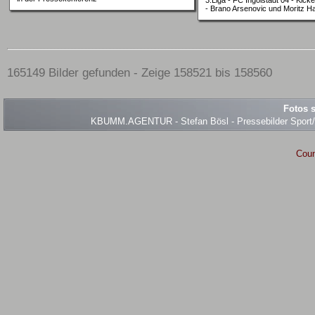
- Brano Arsenovic und Moritz H
165149 Bilder gefunden - Zeige 158521 bis 158560
Fotos s
KBUMM.AGENTUR - Stefan Bösl - Pressebilder Sport/Ev
Coun