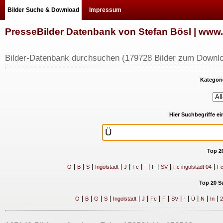
Bilder Suche & Download
Impressum
PresseBilder Datenbank von Stefan Bösl | ww
Bilder-Datenbank durchsuchen (179728 Bilder zum Downlo
Kategori
Hier Suchbegriffe e
Top 2
|
|
|
|
|
|
|
|
|
|
O
B
S
Ingolstadt
J
Fc
-
F
SV
Fc ingolstadt 04
Fc
Top 20 S
|
|
|
|
|
|
|
|
|
|
|
|
|
O
B
G
S
Ingolstadt
J
Fc
F
SV
-
Ü
N
In
2