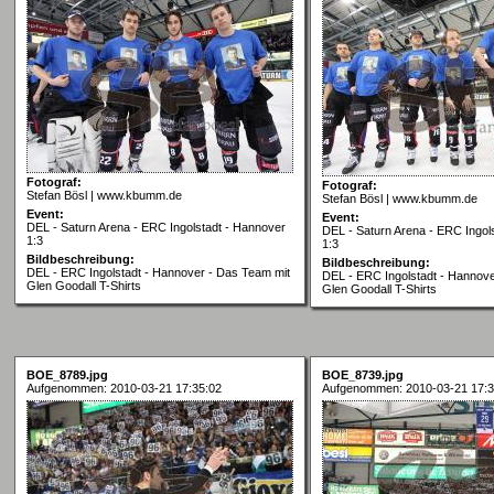
Fotograf:
Fotograf:
Stefan Bösl | www.kbumm.de
Stefan Bösl | www.kbumm.de
Event:
Event:
DEL - Saturn Arena - ERC Ingolstadt - Hannover
DEL - Saturn Arena - ERC Ingol
1:3
1:3
Bildbeschreibung:
Bildbeschreibung:
DEL - ERC Ingolstadt - Hannover - Das Team mit
DEL - ERC Ingolstadt - Hannove
Glen Goodall T-Shirts
Glen Goodall T-Shirts
BOE_8789.jpg
BOE_8739.jpg
Aufgenommen: 2010-03-21 17:35:02
Aufgenommen: 2010-03-21 17:3