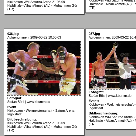
Kickboxen WM Saturna Arena 21
Kickboxen WM Saturna Arena 21.03.09 -
Halbfinale - Alban Ahmeti (AL)
Halbfinale - Alban Ahmeti (AL) - Muhammen Gür
(TR)
(TR)
036.jpg
037.jpg
Aufgenommen: 2009-03-22 10:50:03
Aufgenommen: 2009-03-22 10:4
Fotograf:
Stefan Bösl | www.kbumm.de
Fotograf:
Event:
Stefan Bösl | www.kbumm.de
Kickboxen - Weltmeisterschaft -
Event:
Ingolstadt
Kickboxen - Weltmeisterschaft - Saturn Arena
Bildbeschreibung:
Ingolstadt
Kickboxen WM Saturna Arena 21
Bildbeschreibung:
Halbfinale - Alban Ahmeti (AL)
Kickboxen WM Saturna Arena 21.03.09 -
(TR)
Halbfinale - Alban Ahmeti (AL) - Muhammen Gür
(TR)