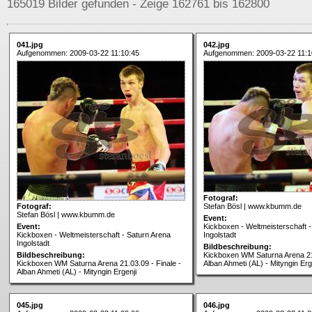
165019 Bilder gefunden - Zeige 162761 bis 162800
041.jpg
042.jpg
Aufgenommen: 2009-03-22 11:10:45
Aufgenommen: 2009-03-22 11:1
Fotograf:
Fotograf:
Stefan Bösl | www.kbumm.de
Stefan Bösl | www.kbumm.de
Event:
Event:
Kickboxen - Weltmeisterschaft -
Kickboxen - Weltmeisterschaft - Saturn Arena
Ingolstadt
Ingolstadt
Bildbeschreibung:
Bildbeschreibung:
Kickboxen WM Saturna Arena 21.
Kickboxen WM Saturna Arena 21.03.09 - Finale -
Alban Ahmeti (AL) - Mityngin Erg
Alban Ahmeti (AL) - Mityngin Ergenji
045.jpg
046.jpg