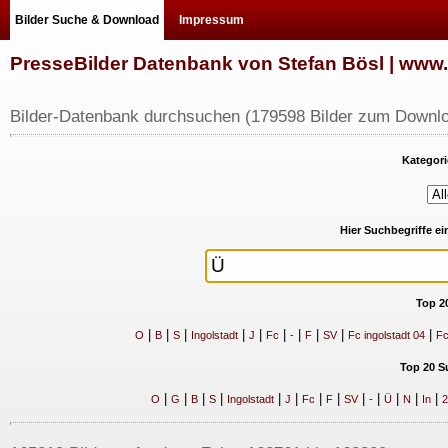
Bilder Suche & Download
Impressum
PresseBilder Datenbank von Stefan Bösl | ww
Bilder-Datenbank durchsuchen (179598 Bilder zum Downlo
Kategori
Hier Suchbegriffe e
Top 2
|
|
|
|
|
|
|
|
|
|
O
B
S
Ingolstadt
J
Fc
-
F
SV
Fc ingolstadt 04
Fc
Top 20 S
|
|
|
|
|
|
|
|
|
|
|
|
|
O
G
B
S
Ingolstadt
J
Fc
F
SV
-
Ü
N
In
2