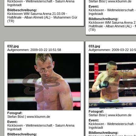
Kickboxen - Weltmeisterschaft - Saturn Arena
Stefan Bösl | www.kbumm.de
Ingolstadt
Event:
Bildbeschreibung:
Kickboxen - Weltmeisterschaft -
Kickboxen WM Saturna Arena 21.03.09 -
Ingolstadt
Halbfinale - Alban Ahmeti (AL) - Muhammen Gür
Bildbeschreibung:
(TR)
Kickboxen WM Saturna Arena 21
Halbfinale - Alban Ahmeti (AL)
(TR)
032.jpg
033.jpg
Aufgenommen: 2009-03-22 10:51:58
Aufgenommen: 2009-03-22 10:5
Fotograf:
Fotograf:
Stefan Bösl | www.kbumm.de
Stefan Bösl | www.kbumm.de
Event:
Event:
Kickboxen - Weltmeisterschaft -
Kickboxen - Weltmeisterschaft - Saturn Arena
Ingolstadt
Ingolstadt
Bildbeschreibung:
Bildbeschreibung: