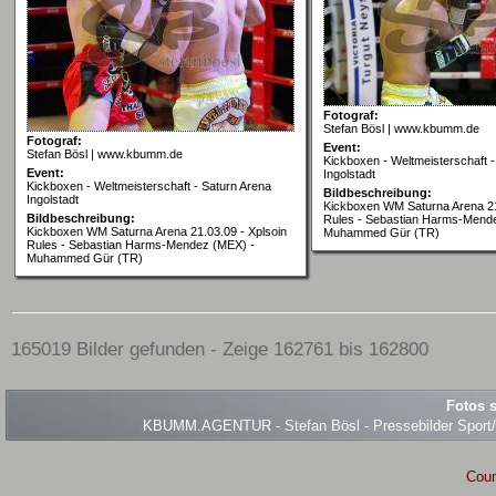
Fotograf:
Stefan Bösl | www.kbumm.de
Fotograf:
Event:
Stefan Bösl | www.kbumm.de
Kickboxen - Weltmeisterschaft -
Event:
Ingolstadt
Kickboxen - Weltmeisterschaft - Saturn Arena
Bildbeschreibung:
Ingolstadt
Kickboxen WM Saturna Arena 21
Bildbeschreibung:
Rules - Sebastian Harms-Mend
Kickboxen WM Saturna Arena 21.03.09 - Xplsoin
Muhammed Gür (TR)
Rules - Sebastian Harms-Mendez (MEX) -
Muhammed Gür (TR)
165019 Bilder gefunden - Zeige 162761 bis 162800
Fotos s
KBUMM.AGENTUR - Stefan Bösl - Pressebilder Sport/Ev
Coun