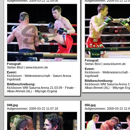
Aufgenommen: 2009-03-22 11:09:06
Aufgenommen: 2009-03-22 11:0
Fotograf:
Fotograf:
Stefan Bösl | www.kbumm.de
Stefan Bösl | www.kbumm.de
Event:
Event:
Kickboxen - Weltmeisterschaft -
Kickboxen - Weltmeisterschaft - Saturn Arena
Ingolstadt
Ingolstadt
Bildbeschreibung:
Bildbeschreibung:
Kickboxen WM Saturna Arena 21.
Kickboxen WM Saturna Arena 21.03.09 - Finale -
Alban Ahmeti (AL) - Mityngin Erg
Alban Ahmeti (AL) - Mityngin Ergenji
049.jpg
050.jpg
Aufgenommen: 2009-03-22 11:07:18
Aufgenommen: 2009-03-22 11:0