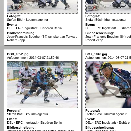
Fotograf:
Fotograf:
Stefan Bösl - kbumm.agentur
Stefan Bösl - kbumm.agentur
Event:
Event:
DEL - ERC Ingolstadt - Eisbären Berlin
DEL - ERC Ingolstadt - Eisbären
Bildbeschreibung:
Bildbeschreibung:
Jean-Francois Boucher (84) scheitert an Torwart
Jean-Francois Boucher (84) sch
Robert Zepp
Robert Zepp
BOX_1052.jpg
BOX_1040.jpg
Aufgenommen: 2014-03-07 21:59:46
Aufgenommen: 2014-03-07 21:5
Fotograf:
Fotograf:
Stefan Bösl - kbumm.agentur
Stefan Bösl - kbumm.agentur
Event:
Event:
DEL - ERC Ingolstadt - Eisbären Berlin
DEL - ERC Ingolstadt - Eisbären
Bildbeschreibung:
Bildbeschreibung:
Alexander Oblinger (20) und hinten Jared Ross
Björn Barta (33) Bully