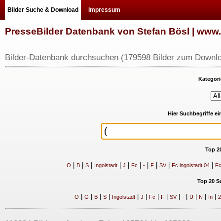
Bilder Suche & Download
Impressum
PresseBilder Datenbank von Stefan Bösl | ww
Bilder-Datenbank durchsuchen (179598 Bilder zum Downlo
Kategori
Hier Suchbegriffe e
Top 2
|
|
|
|
|
|
|
|
|
|
O
B
S
Ingolstadt
J
Fc
-
F
SV
Fc ingolstadt 04
Fc
Top 20 S
|
|
|
|
|
|
|
|
|
|
|
|
|
O
G
B
S
Ingolstadt
J
Fc
F
SV
-
Ü
N
In
2