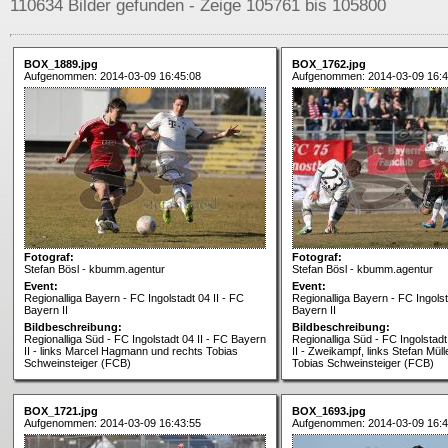
110634 Bilder gefunden - Zeige 105761 bis 105800
BOX_1889.jpg
BOX_1762.jpg
Aufgenommen: 2014-03-09 16:45:08
Aufgenommen: 2014-03-09 16:4
Fotograf:
Fotograf:
Stefan Bösl - kbumm.agentur
Stefan Bösl - kbumm.agentur
Event:
Event:
Regionalliga Bayern - FC Ingolstadt 04 II - FC
Regionalliga Bayern - FC Ingolst
Bayern II
Bayern II
Bildbeschreibung:
Bildbeschreibung:
Regionalliga Süd - FC Ingolstadt 04 II - FC Bayern
Regionalliga Süd - FC Ingolstadt
II - links Marcel Hagmann und rechts Tobias
II - Zweikampf, links Stefan Mül
Schweinsteiger (FCB)
Tobias Schweinsteiger (FCB)
BOX_1721.jpg
BOX_1693.jpg
Aufgenommen: 2014-03-09 16:43:55
Aufgenommen: 2014-03-09 16:4