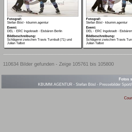
Fotograf:
Fotograf:
Stefan Bösl - kbumm.agentur
Stefan Bösl - kbumm.agentur
Event:
Event:
DEL - ERC Ingolstadt - Eisbären Berlin
DEL - ERC Ingolstadt - Eisbären
Bildbeschreibung:
Bildbeschreibung:
Schlägerei zwischen Travis Turnbull (71) und
Schlägerei zwischen Travis Turn
Julian Talbot
Julian Talbot
110634 Bilder gefunden - Zeige 105761 bis 105800
Fotos s
KBUMM.AGENTUR - Stefan Bösl - Pressebilder Sport/Ev
Coun