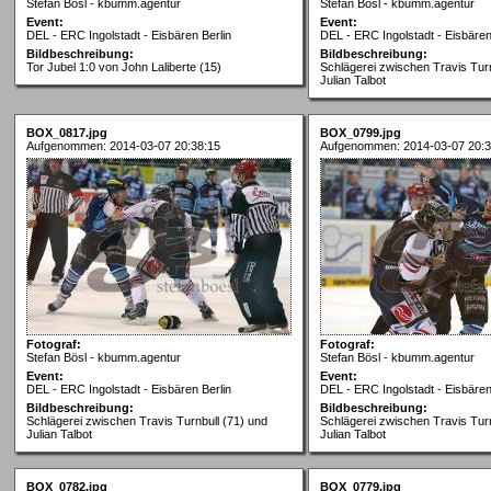
Stefan Bösl - kbumm.agentur
Stefan Bösl - kbumm.agentur
Event:
Event:
DEL - ERC Ingolstadt - Eisbären Berlin
DEL - ERC Ingolstadt - Eisbären
Bildbeschreibung:
Bildbeschreibung:
Tor Jubel 1:0 von John Laliberte (15)
Schlägerei zwischen Travis Turn
Julian Talbot
BOX_0817.jpg
BOX_0799.jpg
Aufgenommen: 2014-03-07 20:38:15
Aufgenommen: 2014-03-07 20:3
Fotograf:
Fotograf:
Stefan Bösl - kbumm.agentur
Stefan Bösl - kbumm.agentur
Event:
Event:
DEL - ERC Ingolstadt - Eisbären Berlin
DEL - ERC Ingolstadt - Eisbären
Bildbeschreibung:
Bildbeschreibung:
Schlägerei zwischen Travis Turnbull (71) und
Schlägerei zwischen Travis Turn
Julian Talbot
Julian Talbot
BOX_0782.jpg
BOX_0779.jpg