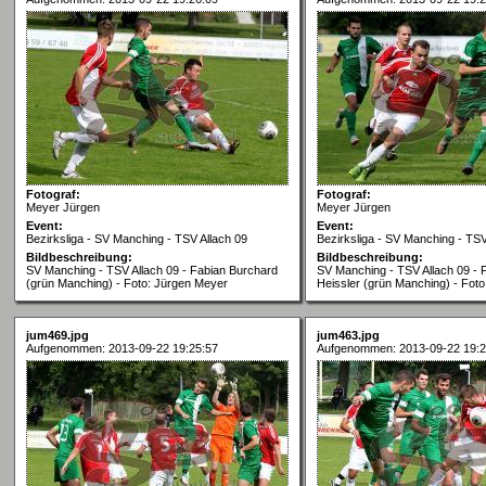
Fotograf:
Fotograf:
Meyer Jürgen
Meyer Jürgen
Event:
Event:
Bezirksliga - SV Manching - TSV Allach 09
Bezirksliga - SV Manching - TSV
Bildbeschreibung:
Bildbeschreibung:
SV Manching - TSV Allach 09 - Fabian Burchard
SV Manching - TSV Allach 09 - 
(grün Manching) - Foto: Jürgen Meyer
Heissler (grün Manching) - Fot
jum469.jpg
jum463.jpg
Aufgenommen: 2013-09-22 19:25:57
Aufgenommen: 2013-09-22 19:2