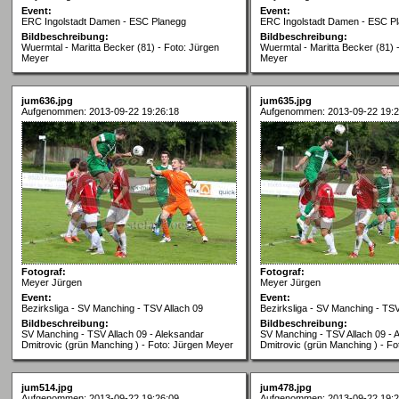
Event:
Event:
ERC Ingolstadt Damen - ESC Planegg
ERC Ingolstadt Damen - ESC P
Bildbeschreibung:
Bildbeschreibung:
Wuermtal - Maritta Becker (81) - Foto: Jürgen
Wuermtal - Maritta Becker (81) 
Meyer
Meyer
jum636.jpg
jum635.jpg
Aufgenommen: 2013-09-22 19:26:18
Aufgenommen: 2013-09-22 19:2
Fotograf:
Fotograf:
Meyer Jürgen
Meyer Jürgen
Event:
Event:
Bezirksliga - SV Manching - TSV Allach 09
Bezirksliga - SV Manching - TSV
Bildbeschreibung:
Bildbeschreibung:
SV Manching - TSV Allach 09 - Aleksandar
SV Manching - TSV Allach 09 - 
Dmitrovic (grün Manching ) - Foto: Jürgen Meyer
Dmitrovic (grün Manching ) - F
jum514.jpg
jum478.jpg
Aufgenommen: 2013-09-22 19:26:09
Aufgenommen: 2013-09-22 19:2