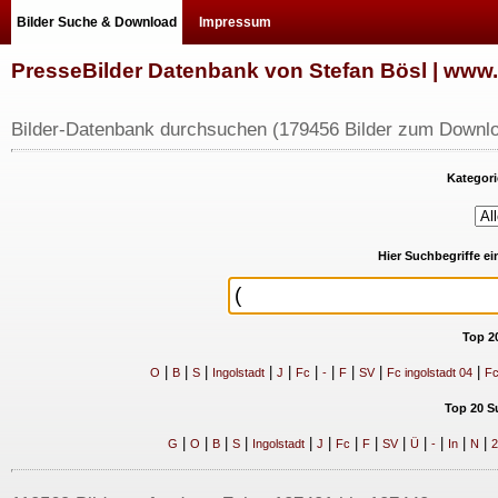
Bilder Suche & Download
Impressum
PresseBilder Datenbank von Stefan Bösl | ww
Bilder-Datenbank durchsuchen (179456 Bilder zum Downlo
Kategori
Hier Suchbegriffe e
Top 2
|
|
|
|
|
|
|
|
|
|
O
B
S
Ingolstadt
J
Fc
-
F
SV
Fc ingolstadt 04
Fc
Top 20 S
|
|
|
|
|
|
|
|
|
|
|
|
|
G
O
B
S
Ingolstadt
J
Fc
F
SV
Ü
-
In
N
2