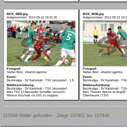
BOX_4855.jpg
BOX_4838.jpg
Aufgenommen: 2013-09-22 19:15:30
Aufgenommen: 2013-09-22 19:1
Fotograf:
Fotograf:
Stefan Bösl - kbumm.agentur
Stefan Bösl - kbumm.agentur
Event:
Event:
Bezirksliga - SV Karlshuld - TSV Jetzendorf - 1:5
Bezirksliga - SV Karlshuld - TSV
Bildbeschreibung:
Bildbeschreibung:
Bezirksliga - SV Karlshuld - TSV Jetzendorf -
Bezirksliga - SV Karlshuld - TSV
links TSV 12 Alexander Schäffler versucht
links Thomas Wachs im Angriff,
Markus Kurzhals rot (SV) zu stoppen
Oberhauser (TSV)
110569 Bilder gefunden - Zeige 107401 bis 107440