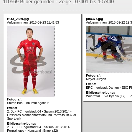
110569 Bilder gefunden - Zeige 107401 bis 107440
BOX_2589.jpg
jum377.jpg
Aufgenommen: 2013-09-23 11:41:53
Aufgenommen: 2013-09-22 19:3
Fotograf:
Meyer Jürgen
Event:
ERC Ingolstadt Damen - ESC P
Bildbeschreibung:
Wuermtal - Eva Byscio (17) - F
Fotograf:
Stefan Bösl - kbumm.agentur
Event:
2. BL - FC Ingolstadt 04 - Saison 2013/2014 -
Offizielles Mannschaftsfoto und Portraits im Audi
Sportpark
Bildbeschreibung:
2. BL - FC Ingolstadt 04 - Saison 2013/2014 -
Portraitfotos - Konstantin Engel (22)