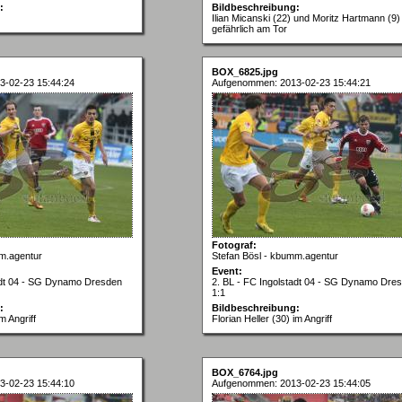
:
Bildbeschreibung:
Ilian Micanski (22) und Moritz Hartmann (9)
gefährlich am Tor
BOX_6825.jpg
3-02-23 15:44:24
Aufgenommen: 2013-02-23 15:44:21
Fotograf:
m.agentur
Stefan Bösl - kbumm.agentur
Event:
tadt 04 - SG Dynamo Dresden
2. BL - FC Ingolstadt 04 - SG Dynamo Dre
1:1
:
Bildbeschreibung:
m Angriff
Florian Heller (30) im Angriff
BOX_6764.jpg
3-02-23 15:44:10
Aufgenommen: 2013-02-23 15:44:05