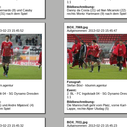
1:1
:
Bildbeschreibung:
Bernardo (8) und Caiuby
Danny da Costa (21) ud Ilian Micanski (22)
 (31) nach dem Spiel
rechts Moritz Hartmann (9) nach dem Spiel
BOX_7069.jpg
3-02-23 15:45:52
Aufgenommen: 2013-02-23 15:45:47
Fotograf:
m.agentur
Stefan Bösl - kbumm.agentur
Event:
tadt 04 - SG Dynamo Dresden
2. BL - FC Ingolstadt 04 - SG Dynamo Dre
1:1
:
Bildbeschreibung:
 und Andre Mijatović (4)
Die Mannschaft geht vom Platz, vorne Karl
em Spiel
Lappe, rechte Alper Uludag (5)
BOX_7011.jpg
3-02-23 15:45:32
Aufgenommen: 2013-02-23 15:45:23