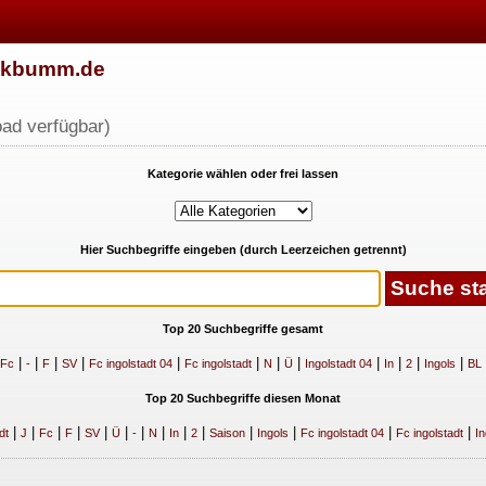
w.kbumm.de
ad verfügbar)
Kategorie wählen oder frei lassen
Hier Suchbegriffe eingeben (durch Leerzeichen getrennt)
Top 20 Suchbegriffe gesamt
|
|
|
|
|
|
|
|
|
|
|
|
Fc
-
F
SV
Fc ingolstadt 04
Fc ingolstadt
N
Ü
Ingolstadt 04
In
2
Ingols
BL
Top 20 Suchbegriffe diesen Monat
|
|
|
|
|
|
|
|
|
|
|
|
|
|
dt
J
Fc
F
SV
Ü
-
N
In
2
Saison
Ingols
Fc ingolstadt 04
Fc ingolstadt
In