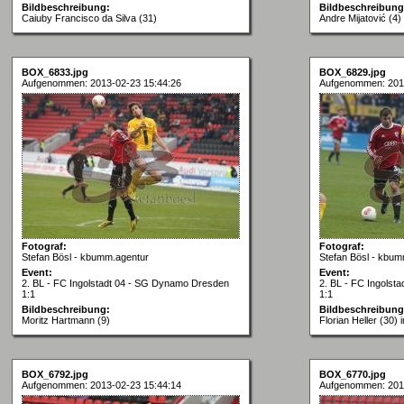
Bildbeschreibung:
Bildbeschreibung
Caiuby Francisco da Silva (31)
Andre Mijatović (4)
BOX_6833.jpg
BOX_6829.jpg
Aufgenommen: 2013-02-23 15:44:26
Aufgenommen: 201
Fotograf:
Fotograf:
Stefan Bösl - kbumm.agentur
Stefan Bösl - kbum
Event:
Event:
2. BL - FC Ingolstadt 04 - SG Dynamo Dresden
2. BL - FC Ingols
1:1
1:1
Bildbeschreibung:
Bildbeschreibung
Moritz Hartmann (9)
Florian Heller (30) i
BOX_6792.jpg
BOX_6770.jpg
Aufgenommen: 2013-02-23 15:44:14
Aufgenommen: 201