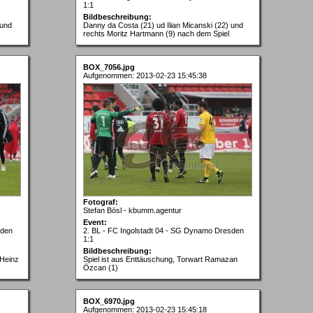
1:1
Bildbeschreibung:
 und
Danny da Costa (21) ud Ilian Micanski (22) und
rechts Moritz Hartmann (9) nach dem Spiel
BOX_7056.jpg
Aufgenommen: 2013-02-23 15:45:38
Fotograf:
Stefan Bösl - kbumm.agentur
Event:
sden
2. BL - FC Ingolstadt 04 - SG Dynamo Dresden
1:1
Bildbeschreibung:
-Heinz
Spiel ist aus Enttäuschung, Torwart Ramazan
Özcan (1)
BOX_6970.jpg
Aufgenommen: 2013-02-23 15:45:18