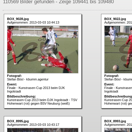
110569 Bilder gefunden - Zeige 109441 bis 109480
BOX_9028.jpg
BOX_9022.jpg
Aufgenommen: 2013-03-03 10:44:13
Aufgenommen: 201
Fotograf:
Fotograf:
Stefan Bösl - kbumm.agentur
Stefan Bösl - kbum
Event:
Event:
Finale - Kunstrasen-Cup 2013 beim DJK
Finale - Kunstras
Ingolstadt
Ingolstadt
Bildbeschreibung:
Bildbeschreibung
Kunstrasen-Cup 2013 beim DJK Ingolstadt - TSV
Kunstrasen-Cup 20
Hohenwart (rot) gegen BSV Neuburg (weiß)
Hohenwart (rot) g
BOX_8995.jpg
BOX_8993.jpg
Aufgenommen: 2013-03-03 10:43:17
Aufgenommen: 201