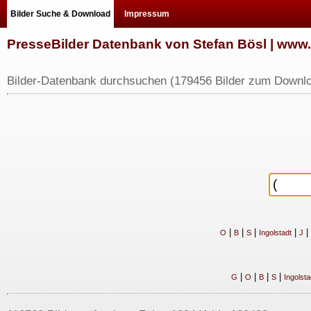
Bilder Suche & Download
Impressum
PresseBilder Datenbank von Stefan Bösl | ww
Bilder-Datenbank durchsuchen (179456 Bilder zum Downlo
|
|
|
|
|
O
B
S
Ingolstadt
J
|
|
|
|
G
O
B
S
Ingolsta