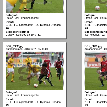
Fotograf:
Fotograf:
Stefan Bösl - kbumm.agentur
Stefan Bösl - kbum
Event:
Event:
2. BL - FC Ingolstadt 04 - SG Dynamo Dresden
2. BL - FC Ingols
1:1
1:1
Bildbeschreibung:
Bildbeschreibung
Caiuby Francisco da Silva (31)
Ilian Micanski (22)
BOX_6932.jpg
BOX_6891.jpg
Aufgenommen: 2013-02-23 15:45:01
Aufgenommen: 201
Fotograf:
Fotograf:
Stefan Bösl - kbumm.agentur
Stefan Bösl - kbum
Event:
Event:
2. BL - FC Ingolstadt 04 - SG Dynamo Dresden
2. BL - FC Ingols
1:1
1:1