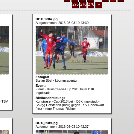
...
2763
2764
2765
»
BOX_9004.jpg
Aufgenommen: 2013-03-03 10:43:30
Fotograf:
Stefan Bösl - kbumm.agentur
Event:
Finale - Kunstrasen-Cup 2013 beim DJK
Ingolstadt
Bildbeschreibung:
- TSV
Kunstrasen-Cup 2013 beim DJK Ingolstadt -
)
SpVgg Hofstetten (blau) gegen TSV Hohenwart
(rot) - mitte Thomas Richter
BOX_8989.jpg
Aufgenommen: 2013-03-03 10:42:37