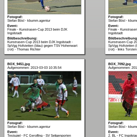
Fotograf:
Fotograf:
Stefan Bösl - kbumm.agentur
Stefan Bösl - kbum
Event:
Event:
Finale - Kunstrasen-Cup 2013 beim DJK
Finale - Kunstras
Ingolstadt
Ingolstadt
Bildbeschreibung:
Bildbeschreibung
Kunstrasen-Cup 2013 beim DJK Ingolstadt -
Kunstrasen-Cup 201
SpVgg Hofstetten (blau) gegen TSV Hohenwart
SpVgg Hofstetten 
(rot) - Thomas Richter
(rot) - links Torste
BOX_9451.jpg
BOX_7092.jpg
Aufgenommen: 2013-03-03 10:35:54
Aufgenommen: 201
Fotograf:
Fotograf:
Stefan Bösl - kbumm.agentur
Stefan Bösl - kbum
Event:
Event:
Testspiel - FC Gerolfing - SV Seligenporten
2. BL - FC Ingols