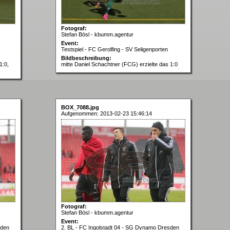
Fotograf:
Stefan Bösl - kbumm.agentur
Event:
Testspiel - FC Gerolfing - SV Seligenporten
Bildbeschreibung:
1:0,
mitte Daniel Schachtner (FCG) erzielte das 1:0
BOX_7088.jpg
Aufgenommen: 2013-02-23 15:46:14
Fotograf:
Stefan Bösl - kbumm.agentur
Event:
sden
2. BL - FC Ingolstadt 04 - SG Dynamo Dresden