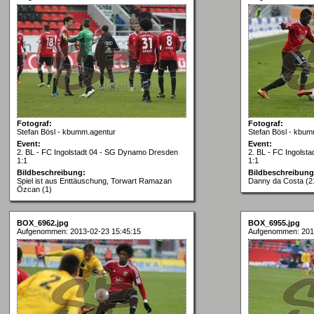
Fotograf:
Fotograf:
Stefan Bösl - kbumm.agentur
Stefan Bösl - kbum
Event:
Event:
2. BL - FC Ingolstadt 04 - SG Dynamo Dresden
2. BL - FC Ingols
1:1
1:1
Bildbeschreibung:
Bildbeschreibung
Spiel ist aus Enttäuschung, Torwart Ramazan
Danny da Costa (2
Özcan (1)
BOX_6962.jpg
BOX_6955.jpg
Aufgenommen: 2013-02-23 15:45:15
Aufgenommen: 201