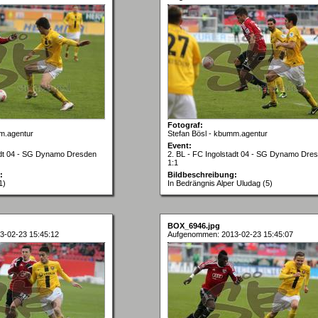
Fotograf:
m.agentur
Stefan Bösl - kbumm.agentur
Event:
tadt 04 - SG Dynamo Dresden
2. BL - FC Ingolstadt 04 - SG Dynamo Dre
1:1
:
Bildbeschreibung:
1)
In Bedrängnis Alper Uludag (5)
BOX_6946.jpg
3-02-23 15:45:12
Aufgenommen: 2013-02-23 15:45:07