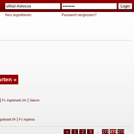
Neu registrieren
Passwort vergessen?
|
|
Fc ingolstadt u%
Saison
|
golstadt 04
Fc ingolsta
...
«
1
2
3
2736
2737
2738