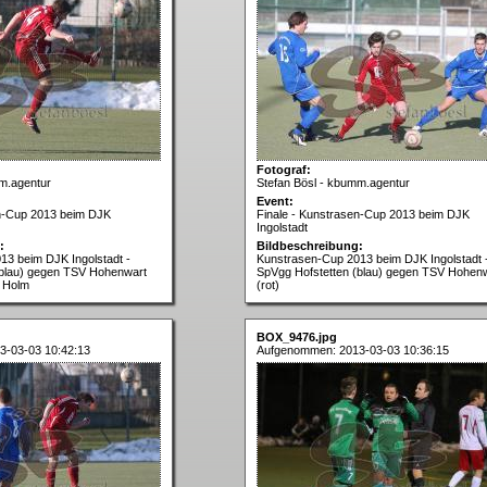
Fotograf:
m.agentur
Stefan Bösl - kbumm.agentur
Event:
en-Cup 2013 beim DJK
Finale - Kunstrasen-Cup 2013 beim DJK
Ingolstadt
:
Bildbeschreibung:
3 beim DJK Ingolstadt -
Kunstrasen-Cup 2013 beim DJK Ingolstadt 
(blau) gegen TSV Hohenwart
SpVgg Hofstetten (blau) gegen TSV Hohen
n Holm
(rot)
BOX_9476.jpg
3-03-03 10:42:13
Aufgenommen: 2013-03-03 10:36:15