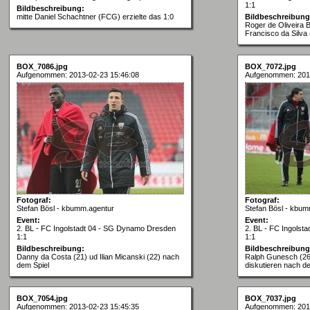
1:1
Bildbeschreibung:
mitte Daniel Schachtner (FCG) erzielte das 1:0
Bildbeschreibung
Roger de Oliveira 
Francisco da Silva
BOX_7086.jpg
BOX_7072.jpg
Aufgenommen: 2013-02-23 15:46:08
Aufgenommen: 201
Fotograf:
Fotograf:
Stefan Bösl - kbumm.agentur
Stefan Bösl - kbum
Event:
Event:
2. BL - FC Ingolstadt 04 - SG Dynamo Dresden
2. BL - FC Ingols
1:1
1:1
Bildbeschreibung:
Bildbeschreibung
Danny da Costa (21) ud Ilian Micanski (22) nach
Ralph Gunesch (26)
dem Spiel
diskutieren nach d
BOX_7054.jpg
BOX_7037.jpg
Aufgenommen: 2013-02-23 15:45:35
Aufgenommen: 201