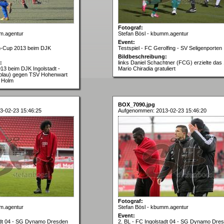
Fotograf:
m.agentur
Stefan Bösl - kbumm.agentur
Event:
en-Cup 2013 beim DJK
Testspiel - FC Gerolfing - SV Seligenporten
Bildbeschreibung:
:
links Daniel Schachtner (FCG) erzielte das 
3 beim DJK Ingolstadt -
Mario Chiradia gratuliert
(blau) gegen TSV Hohenwart
n Holm
BOX_7090.jpg
3-02-23 15:46:25
Aufgenommen: 2013-02-23 15:46:20
Fotograf:
m.agentur
Stefan Bösl - kbumm.agentur
Event:
tadt 04 - SG Dynamo Dresden
2. BL - FC Ingolstadt 04 - SG Dynamo Dre