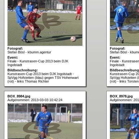
Fotograf:
Fotograf:
Stefan Bösl - kbumm.agentur
Stefan Bösl - kbum
Event:
Event:
Finale - Kunstrasen-Cup 2013 beim DJK
Finale - Kunstras
Ingolstadt
Ingolstadt
Bildbeschreibung:
Bildbeschreibung
Kunstrasen-Cup 2013 beim DJK Ingolstadt -
Kunstrasen-Cup 201
SpVgg Hofstetten (blau) gegen TSV Hohenwart
SpVgg Hofstetten 
(rot) - links Thomas Richter
(rot) - links Torste
BOX_8984.jpg
BOX_8978.jpg
Aufgenommen: 2013-03-03 10:42:24
Aufgenommen: 201