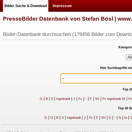
Bilder Suche & Download
Impressum
PresseBilder Datenbank von Stefan Bösl | ww
Bilder-Datenbank durchsuchen (179456 Bilder zum Downlo
Kategori
Hier Suchbegriffe e
Top 2
|
|
|
|
|
|
|
|
|
|
O
B
S
Ingolstadt
J
Fc
-
F
SV
Fc ingolstadt 04
Fc
Top 20 S
|
|
|
|
|
|
|
|
|
|
|
|
|
G
O
B
S
Ingolstadt
J
Fc
F
SV
Ü
-
N
In
2