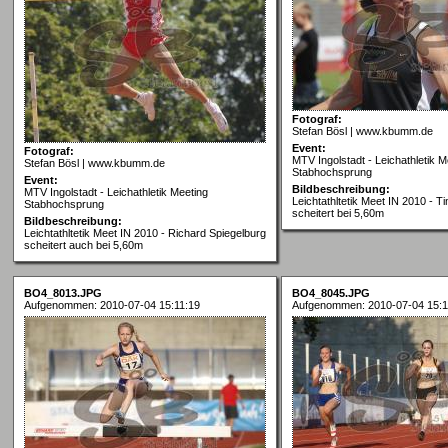
Fotograf:
Stefan Bösl | www.kbumm.de
Event:
Fotograf:
MTV Ingolstadt - Leichathletik M
Stefan Bösl | www.kbumm.de
Stabhochsprung
Event:
Bildbeschreibung:
MTV Ingolstadt - Leichathletik Meeting
Leichtathltetik Meet IN 2010 - T
Stabhochsprung
scheitert bei 5,60m
Bildbeschreibung:
Leichtathltetik Meet IN 2010 - Richard Spiegelburg
scheitert auch bei 5,60m
BO4_8013.JPG
BO4_8045.JPG
Aufgenommen: 2010-07-04 15:11:19
Aufgenommen: 2010-07-04 15:1