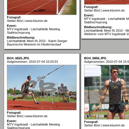
Fotograf:
Stefan Bösl | www.kbumm.de
Event:
Fotograf:
MTV Ingolstadt - Leichathletik M
Stefan Bösl | www.kbumm.de
Stabhochsprung
Event:
Bildbeschreibung:
MTV Ingolstadt - Leichathletik Meeting
Leichtathltetik Meet IN 2010 - Mi
Stabhochsprung
Weiherer vom MTV Ingolstadt 1
Bildbeschreibung:
Leichtathltetik Meet IN 2010 - Katrin Seeger
Bayerische Meisterin im Hindernisslauf
BO4_6825.JPG
BO4_6856.JPG
Aufgenommen: 2010-07-04 15:03:53
Aufgenommen: 2010-07-04 15:0
Fotograf:
Stefan Bösl | www.kbumm.de
Event:
Fotograf:
MTV Ingolstadt - Leichathletik Meeting
Stefan Bösl | www.kbumm.de
Stabhochsprung