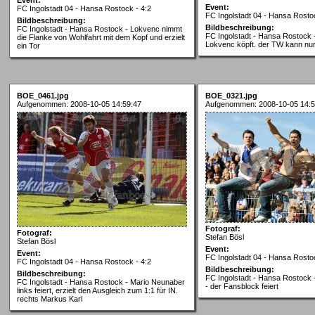
Event:
FC Ingolstadt 04 - Hansa Rostock - 4:2
FC Ingolstadt 04 - Hansa Rostoc
Bildbeschreibung:
Bildbeschreibung:
FC Ingolstadt - Hansa Rostock - Lokvenc nimmt
FC Ingolstadt - Hansa Rostock -
die Flanke von Wohlfahrt mit dem Kopf und erzielt
Lokvenc köpft. der TW kann n
ein Tor
BOE_0461.jpg
BOE_0321.jpg
Aufgenommen: 2008-10-05 14:59:47
Aufgenommen: 2008-10-05 14:5
Fotograf:
Fotograf:
Stefan Bösl
Stefan Bösl
Event:
Event:
FC Ingolstadt 04 - Hansa Rostoc
FC Ingolstadt 04 - Hansa Rostock - 4:2
Bildbeschreibung:
Bildbeschreibung:
FC Ingolstadt - Hansa Rostock -
FC Ingolstadt - Hansa Rostock - Mario Neunaber
- der Fansblock feiert
links feiert, erzielt den Ausgleich zum 1:1 für IN.
rechts Markus Karl