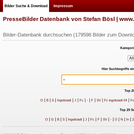
Bilder Suche & Download
Impressum
PresseBilder Datenbank von Stefan Bösl | ww
Bilder-Datenbank durchsuchen (179598 Bilder zum Downlo
Kategori
Hier Suchbegriffe e
Top 2
|
|
|
|
|
|
|
|
|
|
O
B
S
Ingolstadt
J
Fc
-
F
SV
Fc ingolstadt 04
Fc
Top 20 S
|
|
|
|
|
|
|
|
|
|
|
|
|
O
G
B
S
Ingolstadt
J
Fc
F
SV
-
Ü
N
In
2