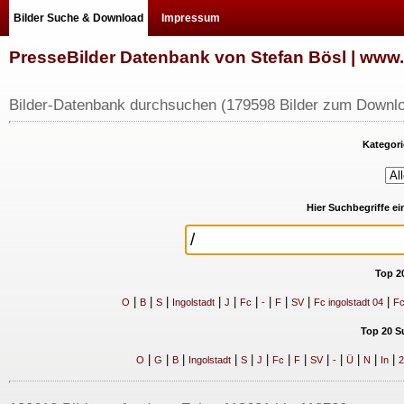
Bilder Suche & Download
Impressum
PresseBilder Datenbank von Stefan Bösl | ww
Bilder-Datenbank durchsuchen (179598 Bilder zum Downlo
Kategori
Hier Suchbegriffe e
Top 2
|
|
|
|
|
|
|
|
|
|
O
B
S
Ingolstadt
J
Fc
-
F
SV
Fc ingolstadt 04
Fc
Top 20 S
|
|
|
|
|
|
|
|
|
|
|
|
|
O
G
B
Ingolstadt
S
J
Fc
F
SV
-
Ü
N
In
2