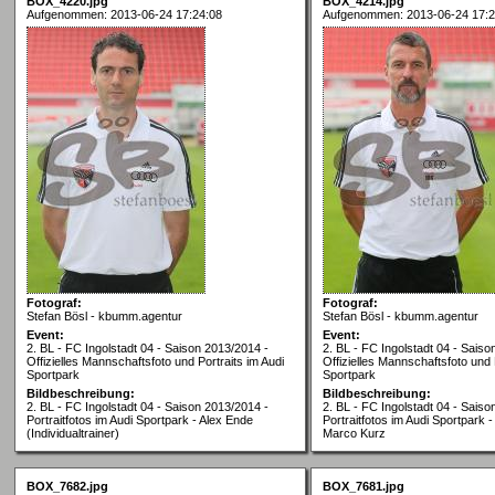
BOX_4220.jpg
BOX_4214.jpg
Aufgenommen: 2013-06-24 17:24:08
Aufgenommen: 2013-06-24 17:2
Fotograf:
Fotograf:
Stefan Bösl - kbumm.agentur
Stefan Bösl - kbumm.agentur
Event:
Event:
2. BL - FC Ingolstadt 04 - Saison 2013/2014 -
2. BL - FC Ingolstadt 04 - Saiso
Offizielles Mannschaftsfoto und Portraits im Audi
Offizielles Mannschaftsfoto und 
Sportpark
Sportpark
Bildbeschreibung:
Bildbeschreibung:
2. BL - FC Ingolstadt 04 - Saison 2013/2014 -
2. BL - FC Ingolstadt 04 - Saiso
Portraitfotos im Audi Sportpark - Alex Ende
Portraitfotos im Audi Sportpark -
(Individualtrainer)
Marco Kurz
BOX_7682.jpg
BOX_7681.jpg