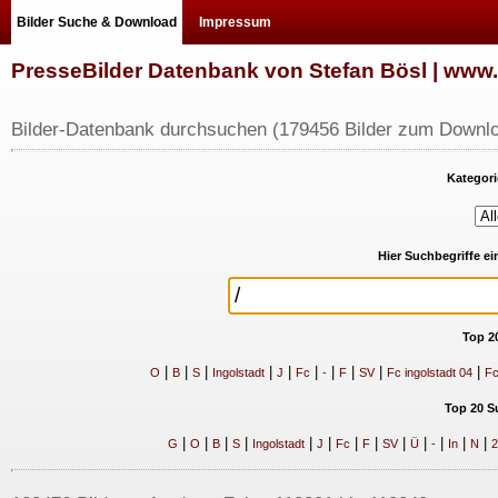
Bilder Suche & Download
Impressum
PresseBilder Datenbank von Stefan Bösl | ww
Bilder-Datenbank durchsuchen (179456 Bilder zum Downlo
Kategori
Hier Suchbegriffe e
Top 2
|
|
|
|
|
|
|
|
|
|
O
B
S
Ingolstadt
J
Fc
-
F
SV
Fc ingolstadt 04
Fc
Top 20 S
|
|
|
|
|
|
|
|
|
|
|
|
|
G
O
B
S
Ingolstadt
J
Fc
F
SV
Ü
-
In
N
2