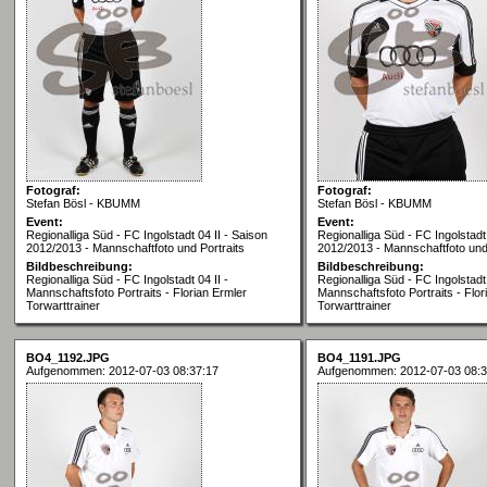
Fotograf:
Fotograf:
Stefan Bösl - KBUMM
Stefan Bösl - KBUMM
Event:
Event:
Regionalliga Süd - FC Ingolstadt 04 II - Saison
Regionalliga Süd - FC Ingolstadt 
2012/2013 - Mannschaftfoto und Portraits
2012/2013 - Mannschaftfoto und 
Bildbeschreibung:
Bildbeschreibung:
Regionalliga Süd - FC Ingolstadt 04 II -
Regionalliga Süd - FC Ingolstadt 
Mannschaftsfoto Portraits - Florian Ermler
Mannschaftsfoto Portraits - Flor
Torwarttrainer
Torwarttrainer
BO4_1192.JPG
BO4_1191.JPG
Aufgenommen: 2012-07-03 08:37:17
Aufgenommen: 2012-07-03 08:3