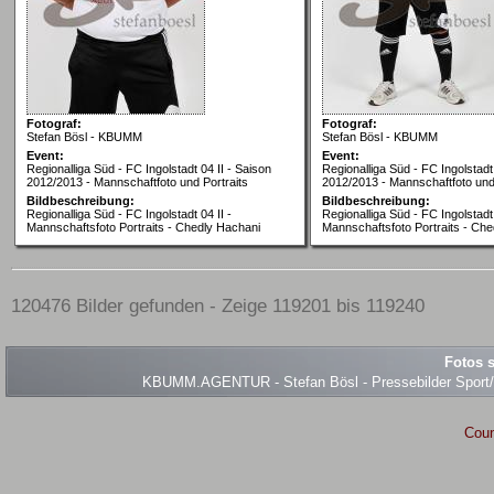
Fotograf:
Fotograf:
Stefan Bösl - KBUMM
Stefan Bösl - KBUMM
Event:
Event:
Regionalliga Süd - FC Ingolstadt 04 II - Saison
Regionalliga Süd - FC Ingolstadt 
2012/2013 - Mannschaftfoto und Portraits
2012/2013 - Mannschaftfoto und 
Bildbeschreibung:
Bildbeschreibung:
Regionalliga Süd - FC Ingolstadt 04 II -
Regionalliga Süd - FC Ingolstadt 
Mannschaftsfoto Portraits - Chedly Hachani
Mannschaftsfoto Portraits - Ch
120476 Bilder gefunden - Zeige 119201 bis 119240
Fotos s
KBUMM.AGENTUR - Stefan Bösl - Pressebilder Sport/Ev
Coun