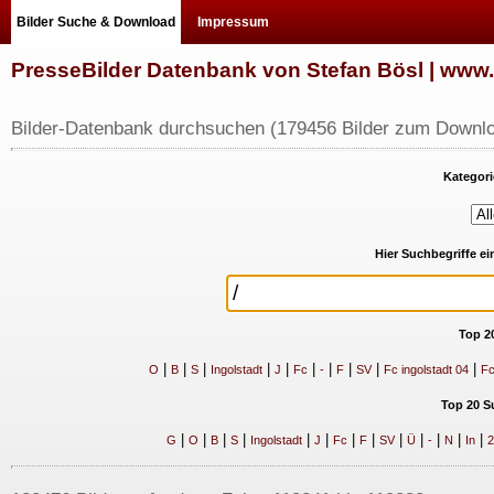
Bilder Suche & Download
Impressum
PresseBilder Datenbank von Stefan Bösl | ww
Bilder-Datenbank durchsuchen (179456 Bilder zum Downlo
Kategori
Hier Suchbegriffe e
Top 2
|
|
|
|
|
|
|
|
|
|
O
B
S
Ingolstadt
J
Fc
-
F
SV
Fc ingolstadt 04
Fc
Top 20 S
|
|
|
|
|
|
|
|
|
|
|
|
|
G
O
B
S
Ingolstadt
J
Fc
F
SV
Ü
-
N
In
2