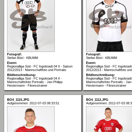
Fotograf:
Fotograf:
Stefan Bösl - KBUMM
Stefan Bösl - KBUMM
Event:
Event:
Regionalliga Süd - FC Ingolstadt 04 II - Saison
Regionalliga Süd - FC Ingolstadt 
2012/2013 - Mannschaftfoto und Portraits
2012/2013 - Mannschaftfoto und 
Bildbeschreibung:
Bildbeschreibung:
Regionalliga Süd - FC Ingolstadt 04 II -
Regionalliga Süd - FC Ingolstadt 
Mannschaftsfoto Portraits - Jan-Philipp
Mannschaftsfoto Portraits - Jan-
Hestermann - Fitnesstrainer
Hestermann - Fitnesstrainer
BO4_1115.JPG
BO4_1112.JPG
Aufgenommen: 2012-07-03 08:33:51
Aufgenommen: 2012-07-03 08:3