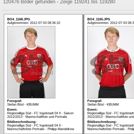
120476 Bilder gefunden - Zeige 119241 bis 119280
BO4_1168.JPG
BO4_1165.JPG
Aufgenommen: 2012-07-03 08:36:10
Aufgenommen: 2012-07-03 08:3
Fotograf:
Fotograf:
Stefan Bösl - KBUMM
Stefan Bösl - KBUMM
Event:
Event:
Regionalliga Süd - FC Ingolstadt 04 II - Saison
Regionalliga Süd - FC Ingolstadt 
2012/2013 - Mannschaftfoto und Portraits
2012/2013 - Mannschaftfoto und 
Bildbeschreibung:
Bildbeschreibung:
Regionalliga Süd - FC Ingolstadt 04 II -
Regionalliga Süd - FC Ingolstadt 
Mannschaftsfoto Portraits - Philipp Mandelkow
Mannschaftsfoto Portraits - Phi