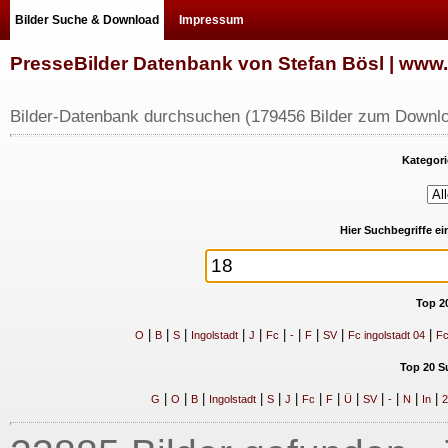
Bilder Suche & Download
Impressum
PresseBilder Datenbank von Stefan Bösl | ww
Bilder-Datenbank durchsuchen (179456 Bilder zum Downlo
Kategori
Hier Suchbegriffe e
Top 2
|
|
|
|
|
|
|
|
|
|
O
B
S
Ingolstadt
J
Fc
-
F
SV
Fc ingolstadt 04
Fc
Top 20 S
|
|
|
|
|
|
|
|
|
|
|
|
|
G
O
B
Ingolstadt
S
J
Fc
F
Ü
SV
-
N
In
2