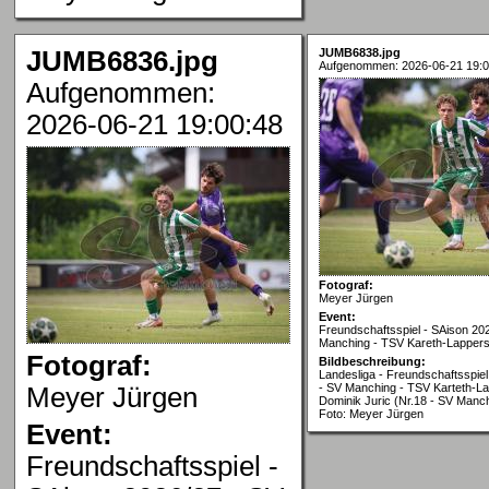
JUMB6836.jpg
JUMB6838.jpg
Aufgenommen: 2026-06-21 19:0
Aufgenommen:
2026-06-21 19:00:48
Fotograf:
Meyer Jürgen
Event:
Freundschaftsspiel - SAison 20
Manching - TSV Kareth-Lappers
Fotograf:
Bildbeschreibung:
Landesliga - Freundschaftsspiel
- SV Manching - TSV Karteth-La
Meyer Jürgen
Dominik Juric (Nr.18 - SV Manc
Foto: Meyer Jürgen
Event:
Freundschaftsspiel -