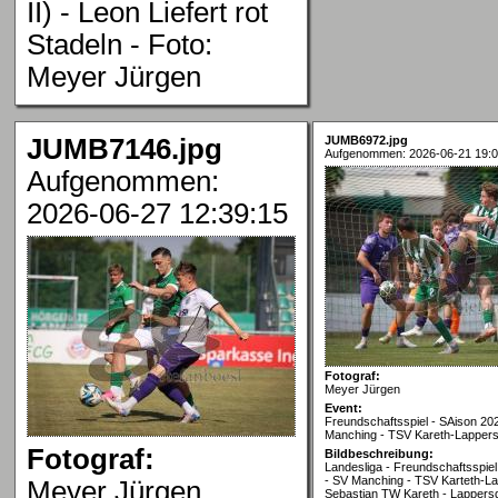
II) - Leon Liefert rot
Stadeln - Foto:
Meyer Jürgen
JUMB7146.jpg
JUMB6972.jpg
Aufgenommen: 2026-06-21 19:0
Aufgenommen:
2026-06-27 12:39:15
Fotograf:
Meyer Jürgen
Event:
Freundschaftsspiel - SAison 20
Manching - TSV Kareth-Lappers
Fotograf:
Bildbeschreibung:
Landesliga - Freundschaftsspiel
- SV Manching - TSV Karteth-La
Meyer Jürgen
Sebastian TW Kareth - Lappersd