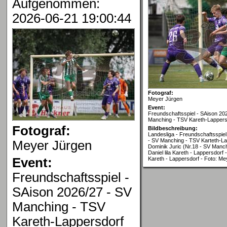
Aufgenommen:
2026-06-21 19:00:44
Fotograf:
Meyer Jürgen
Event:
Freundschaftsspiel - SAison 20
Manching - TSV Kareth-Lappers
Fotograf:
Bildbeschreibung:
Landesliga - Freundschaftsspiel
- SV Manching - TSV Karteth-La
Meyer Jürgen
Dominik Juric (Nr.18 - SV Manch
Daniel lila Kareth - Lappersdorf -
Event:
Kareth - Lappersdorf - Foto: M
Freundschaftsspiel -
SAison 2026/27 - SV
Manching - TSV
Kareth-Lappersdorf