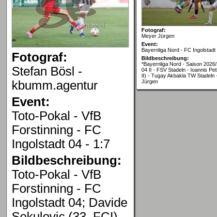
Fotograf:
Meyer Jürgen
Event:
Bayernliga Nord - FC Ingolstadt
Fotograf:
Bildbeschreibung:
*Bayernliga Nord - Saison 2026/
Stefan Bösl -
04 II - FSV Stadeln - Ioannis Pe
II) - Tugay Akbakla TW Stadeln 
kbumm.agentur
Jürgen
Event:
Toto-Pokal - VfB
Forstinning - FC
Ingolstadt 04 - 1:7
Bildbeschreibung:
Toto-Pokal - VfB
Forstinning - FC
Ingolstadt 04; Davide
Sekulovic (33, FCI)