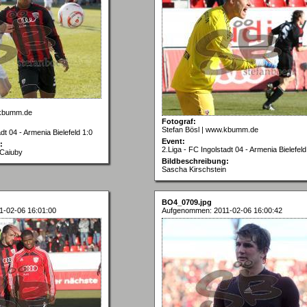
.kbumm.de
Fotograf:
Stefan Bösl | www.kbumm.de
dt 04 - Armenia Bielefeld 1:0
Event:
:
2.Liga - FC Ingolstadt 04 - Armenia Bielefeld
 Caiuby
Bildbeschreibung:
Sascha Kirschstein
BO4_0709.jpg
-02-06 16:01:00
Aufgenommen: 2011-02-06 16:00:42