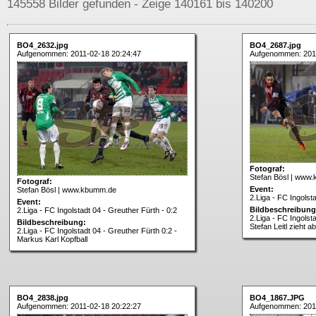
145558 Bilder gefunden - Zeige 140161 bis 140200
BO4_2632.jpg
BO4_2687.jpg
Aufgenommen: 2011-02-18 20:24:47
Aufgenommen: 2011
Fotograf:
Stefan Bösl | www
Fotograf:
Event:
Stefan Bösl | www.kbumm.de
2.Liga - FC Ingolst
Event:
Bildbeschreibung
2.Liga - FC Ingolstadt 04 - Greuther Fürth - 0:2
2.Liga - FC Ingolst
Bildbeschreibung:
Stefan Leitl zieht ab
2.Liga - FC Ingolstadt 04 - Greuther Fürth 0:2 -
Markus Karl Kopfball
BO4_2838.jpg
BO4_1867.JPG
Aufgenommen: 2011-02-18 20:22:27
Aufgenommen: 2011