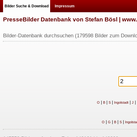
Bilder Suche & Download
Impressum
PresseBilder Datenbank von Stefan Bösl | ww
Bilder-Datenbank durchsuchen (179598 Bilder zum Downlo
|
|
|
|
|
O
B
S
Ingolstadt
J
|
|
|
|
O
G
B
S
Ingolsta