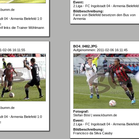
Event:
2.Liga - FC Ingolstadt 04 - Armenia Bielefeld
.kbumm.de
Bildbeschreibung:
Fans von Bielefeld besetzen den Bus von
dt 04 - Armenia Bielefeld 1:0
Armenia
:
if links die Trainer Möhlmann
BO4_0482.JPG
-02-06 16:11:55
Aufgenommen: 2011-02-06 16:11:45
.kbumm.de
Fotograf:
Stefan Bösl | www.kbumm.de
dt 04 - Armenia Bielefeld 1:0
Event:
:
2.Liga - FC Ingolstadt 04 - Armenia Bielefeld
Bildbeschreibung:
Francisco da Silva Caiuby