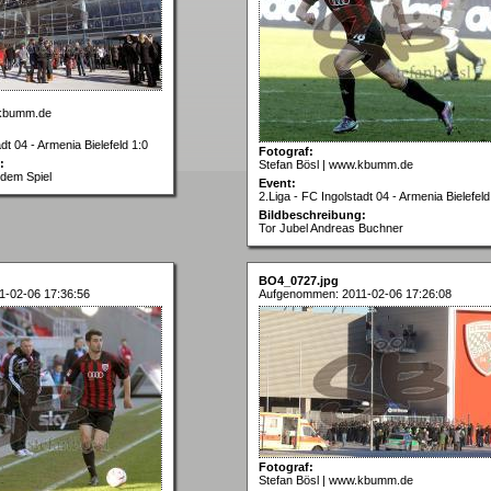
.kbumm.de
dt 04 - Armenia Bielefeld 1:0
Fotograf:
:
Stefan Bösl | www.kbumm.de
 dem Spiel
Event:
2.Liga - FC Ingolstadt 04 - Armenia Bielefeld
Bildbeschreibung:
Tor Jubel Andreas Buchner
BO4_0727.jpg
-02-06 17:36:56
Aufgenommen: 2011-02-06 17:26:08
Fotograf:
Stefan Bösl | www.kbumm.de