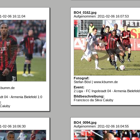
BO4_0162.jpg
-02-06 16:11:04
Aufgenommen: 2011-02-06 16:07:53
Fotograf:
Stefan Bösl | www.kbumm.de
Event:
.kbumm.de
2.Liga - FC Ingolstadt 04 - Armenia Bielefeld
Bildbeschreibung:
dt 04 - Armenia Bielefeld 1:0
Francisco da Silva Caiuby
:
 Caiuby
BO4_0094.jpg
-02-06 16:06:30
Aufgenommen: 2011-02-06 16:04:55