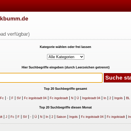
w.kbumm.de
ad verfügbar)
Kategorie wählen oder frei lassen
Hier Suchbegriffe eingeben (durch Leerzeichen getrennt)
Top 20 Suchbegriffe gesamt
|
|
|
|
|
|
|
|
|
|
|
|
Fc
-
F
SV
Fc ingolstadt 04
Fc ingolstadt
N
Ü
Ingolstadt 04
In
2
Ingols
BL
Top 20 Suchbegriffe diesen Monat
|
|
|
|
|
|
|
|
|
|
|
|
|
|
dt
J
Fc
F
SV
-
Ü
N
In
2
Saison
Ingols
Fc ingolstadt 04
Fc ingolstadt
In