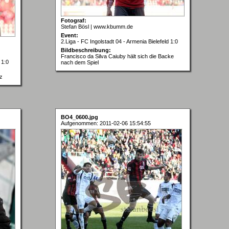
Fotograf:
Stefan Bösl | www.kbumm.de
Event:
2.Liga - FC Ingolstadt 04 - Armenia Bielefeld 1:0
Bildbeschreibung:
Francisco da Silva Caiuby hält sich die Backe
 1:0
nach dem Spiel
z
BO4_0600.jpg
Aufgenommen: 2011-02-06 15:54:55