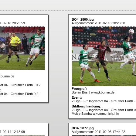
BO4_2800.jpg
-02-18 20:23:59
Aufgenommen: 2011-02-18 20:23:30
.kbumm.de
adt 04 - Greuther Fürth - 0:2
Fotograf:
:
Stefan Bösl | www.kbumm.de
adt 04 - Greuther Fürth 0:2 -
Event:
2.Liga - FC Ingolstadt 04 - Greuther Fürth -
Bildbeschreibung:
2.Liga - FC Ingolstadt 04 - Greuther Fürth 0
Moise Bambara kommt nicht hin
BO4_9877.jpg
-02-14 12:13:09
Aufgenommen: 2011-02-06 17:44:22