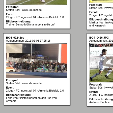
Fotograf:
Fotograf:
Stefan Bösl | www
Stefan Bösl | www.kbumm.de
Event:
Event:
2.Liga - FC Ingolsta
2.Liga - FC Ingolstadt 04 - Armenia Bielefeld 1:0
Bildbeschreibung
Bildbeschreibung:
Markus Karl im Angr
Trainer Benno Möhlmann geht in die Luft
und Kmetsch
BO4_0724.jpg
BO4_0426.JPG
Aufgenommen: 2011-02-06 17:25:16
Aufgenommen: 2011
Fotograf:
Stefan Bösl | www.kbumm.de
Fotograf:
Event:
Stefan Bösl | www
2.Liga - FC Ingolstadt 04 - Armenia Bielefeld 1:0
Event:
Bildbeschreibung:
2.Liga - FC Ingolsta
Fans von Bielefeld besetzen den Bus von
Bildbeschreibung
Armenia
Andreas Buchner