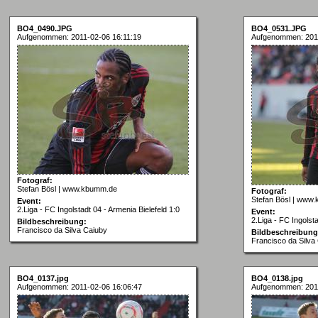
BO4_0490.JPG
BO4_0531.JPG
Aufgenommen: 2011-02-06 16:11:19
Aufgenommen: 2011
Fotograf:
Stefan Bösl | www.kbumm.de
Fotograf:
Stefan Bösl | www
Event:
2.Liga - FC Ingolstadt 04 - Armenia Bielefeld 1:0
Event:
2.Liga - FC Ingolsta
Bildbeschreibung:
Francisco da Silva Caiuby
Bildbeschreibung
Francisco da Silva
BO4_0137.jpg
BO4_0138.jpg
Aufgenommen: 2011-02-06 16:06:47
Aufgenommen: 2011