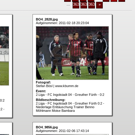
...
3637
3638
3639
»
BO4_2828.jpg
Aufgenommen: 2011-02-18 20:23:04
Fotograf:
Stefan Bösl | www.kbumm.de
Event:
2.Liga - FC Ingolstadt 04 - Greuther Fürth - 0:2
Bildbeschreibung:
 0:2
2.Liga - FC Ingolstadt 04 - Greuther Fürth 0:2 -
Niederlage Enttäuschung Trainer Benno
:2 -
Möhlmann Moise Bambara
BO4_9856.jpg
Aufgenommen: 2011-02-06 17:43:14