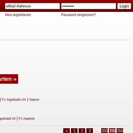
Neu registrieren
Passwort vergessen?
|
|
Fc ingolstadt u%
Saison
|
golstadt 04
Fc ingolsta
...
«
1
2
3
3504
3505
3506