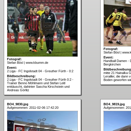
Fotograf:
Stefan Bösl | www
Event:
Fotograf:
Handball Damen - D
Stefan Bösl | www.kbumm.de
Bergkirchen
Event:
Bildbeschreibung
2.Liga - FC Ingolstadt 04 - Greuther Fürth - 0:2
mitte 21 Hainalka 
Bildbeschreibung:
Lerailler, die dann 
2.Liga - FC Ingolstadt 04 - Greuther Fürth 0:2 -
Boden geworfen wi
Trainer Benno Möhlmann und Stefan Leitl
enttäuscht, dahinter Sascha Kirschstein und
Andreas Görlitz
BO4_9830.jpg
BO4_9819.jpg
Aufgenommen: 2011-02-06 17:42:20
Aufgenommen: 2011