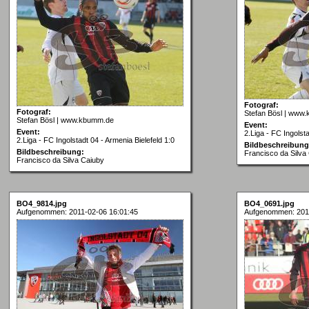
Fotograf:
Fotograf:
Stefan Bösl | www
Stefan Bösl | www.kbumm.de
Event:
Event:
2.Liga - FC Ingolsta
2.Liga - FC Ingolstadt 04 - Armenia Bielefeld 1:0
Bildbeschreibung
Bildbeschreibung:
Francisco da Silva
Francisco da Silva Caiuby
BO4_9814.jpg
BO4_0691.jpg
Aufgenommen: 2011-02-06 16:01:45
Aufgenommen: 2011