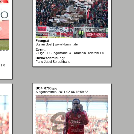
Fotograf:
Stefan Bösl | www.kbumm.de
Event:
2.Liga - FC Ingolstadt 04 - Armenia Bielefeld 1:0
Bildbeschreibung:
Fans Jubel Spruchband
 1:0
BO4_0700.jpg
Aufgenommen: 2011-02-06 15:59:53