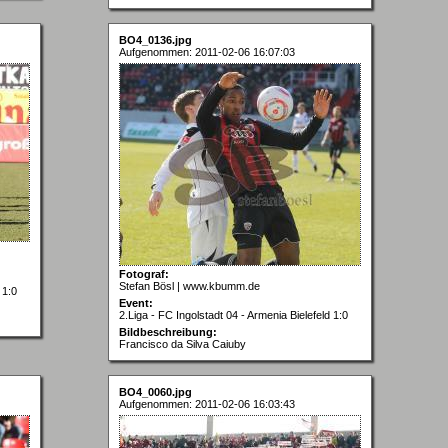
BO4_0136.jpg
Aufgenommen: 2011-02-06 16:07:03
Fotograf:
Stefan Bösl | www.kbumm.de
 1:0
Event:
2.Liga - FC Ingolstadt 04 - Armenia Bielefeld 1:0
Bildbeschreibung:
Francisco da Silva Caiuby
BO4_0060.jpg
Aufgenommen: 2011-02-06 16:03:43