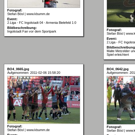
Fotograf:
Stefan Bösl | www.kbumm.de
Event:
2.Liga - FC Ingolstadt 04 - Armenia Bielefeld 1:0
Bildbeschreibung:
Fotograf:
Ingolstadt Fan vor dem Sportpark
Stefan Bösl | www
Event:
2.Liga - FC Ingolsta
Bildbeschreibung
Malte Metzelder u
Spiel erleichtert
BO4_0665.jpg
BO4_0642.jpg
Aufgenommen: 2011-02-06 15:58:20
Aufgenommen: 2011
Fotograf:
Fotograf:
Stefan Bösl | www.kbumm.de
Stefan Bösl | www
Event: