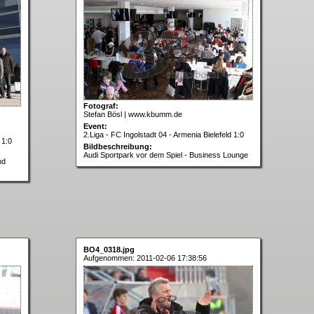
Fotograf:
Stefan Bösl | www.kbumm.de
Event:
2.Liga - FC Ingolstadt 04 - Armenia Bielefeld 1:0
 1:0
Bildbeschreibung:
Audi Sportpark vor dem Spiel - Business Lounge
nd
BO4_0318.jpg
Aufgenommen: 2011-02-06 17:38:56