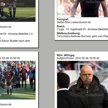
Fotograf:
Stefan Bösl | www.kbumm.de
Event:
.kbumm.de
2.Liga - FC Ingolstadt 04 - Armenia Bielefeld
Bildbeschreibung:
dt 04 - Armenia Bielefeld 1:0
Torschütze Andreas Buchner geht vom Plat
:
nd Edson Buddle nach dem
BO4_0633.jpg
-02-06 15:56:39
Aufgenommen: 2011-02-06 15:55:42
.kbumm.de