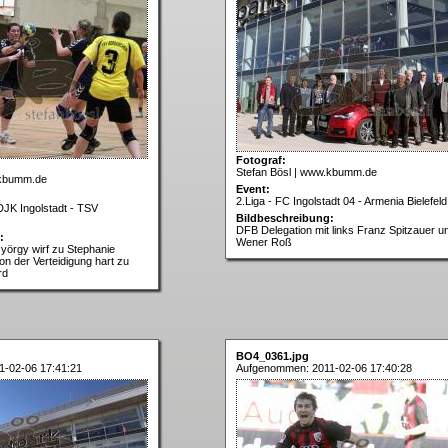
Fotograf:
Stefan Bösl | www.kbumm.de
.kbumm.de
Event:
2.Liga - FC Ingolstadt 04 - Armenia Bielefeld
JK Ingolstadt - TSV
Bildbeschreibung:
DFB Delegation mit links Franz Spitzauer u
:
Wener Roß
György wirf zu Stephanie
von der Verteidigung hart zu
rd
BO4_0361.jpg
-02-06 17:41:21
Aufgenommen: 2011-02-06 17:40:28