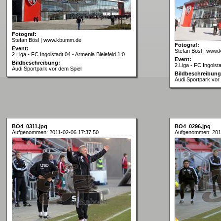
Fotograf:
Stefan Bösl | www.kbumm.de
Fotograf:
Event:
Stefan Bösl | www
2.Liga - FC Ingolstadt 04 - Armenia Bielefeld 1:0
Event:
Bildbeschreibung:
2.Liga - FC Ingolsta
Audi Sportpark vor dem Spiel
Bildbeschreibung
Audi Sportpark vor
BO4_0311.jpg
BO4_0296.jpg
Aufgenommen: 2011-02-06 17:37:50
Aufgenommen: 2011