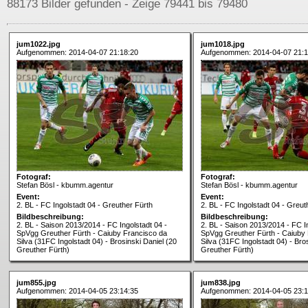
88173 Bilder gefunden - Zeige 79441 bis 79480
jum1022.jpg
jum1018.jpg
Aufgenommen: 2014-04-07 21:18:20
Aufgenommen: 2014-04-07 21:1
Fotograf:
Fotograf:
Stefan Bösl - kbumm.agentur
Stefan Bösl - kbumm.agentur
Event:
Event:
2. BL - FC Ingolstadt 04 - Greuther Fürth
2. BL - FC Ingolstadt 04 - Greut
Bildbeschreibung:
Bildbeschreibung:
2. BL - Saison 2013/2014 - FC Ingolstadt 04 -
2. BL - Saison 2013/2014 - FC In
SpVgg Greuther Fürth - Caiuby Francisco da
SpVgg Greuther Fürth - Caiuby
Silva (31FC Ingolstadt 04) - Brosinski Daniel (20
Silva (31FC Ingolstadt 04) - Bro
Greuther Fürth)
Greuther Fürth)
jum855.jpg
jum838.jpg
Aufgenommen: 2014-04-05 23:14:35
Aufgenommen: 2014-04-05 23:1