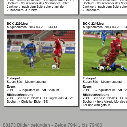
Bochum - Vorsitzender des Vorstandes Peter
Bochum - Vorsitzender des Vor
Jackwerth nach dem Spiel scherzt mit den
Jackwerth nach dem Spiel scher
Zuschauern, 3 Punkte
Zuschauern
BOX_2260.jpg
BOX_2245.jpg
Aufgenommen: 2014-03-25 19:43:13
Aufgenommen: 2014-03-25 19:4
Fotograf:
Fotograf:
Stefan Bösl - kbumm.agentur
Stefan Bösl - kbumm.agentur
Event:
Event:
2. BL - FC Ingolstadt 04 - VfL Bochum
2. BL - FC Ingolstadt 04 - VfL 
Bildbeschreibung:
Bildbeschreibung:
2. BL - Saison 2013/2014 - FC Ingolstadt 04 - VfL
2. BL - Saison 2013/2014 - FC In
Bochum - Christian Eigler (18)
Bochum - links Alfredo Morales 
Tor und wird gefoult
88173 Bilder gefunden - Zeige 79441 bis 79480