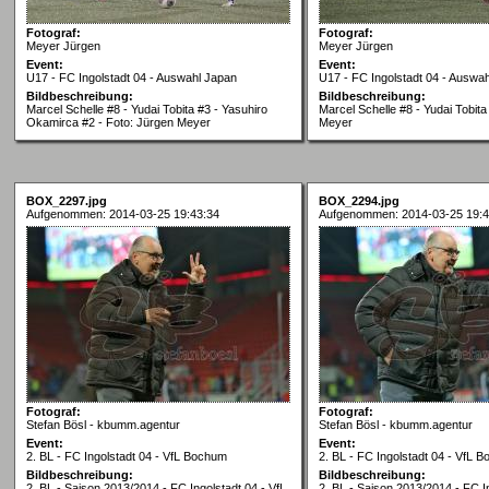
Fotograf:
Fotograf:
Meyer Jürgen
Meyer Jürgen
Event:
Event:
U17 - FC Ingolstadt 04 - Auswahl Japan
U17 - FC Ingolstadt 04 - Auswa
Bildbeschreibung:
Bildbeschreibung:
Marcel Schelle #8 - Yudai Tobita #3 - Yasuhiro
Marcel Schelle #8 - Yudai Tobita
Okamirca #2 - Foto: Jürgen Meyer
Meyer
BOX_2297.jpg
BOX_2294.jpg
Aufgenommen: 2014-03-25 19:43:34
Aufgenommen: 2014-03-25 19:4
Fotograf:
Fotograf:
Stefan Bösl - kbumm.agentur
Stefan Bösl - kbumm.agentur
Event:
Event:
2. BL - FC Ingolstadt 04 - VfL Bochum
2. BL - FC Ingolstadt 04 - VfL 
Bildbeschreibung:
Bildbeschreibung:
2. BL - Saison 2013/2014 - FC Ingolstadt 04 - VfL
2. BL - Saison 2013/2014 - FC In