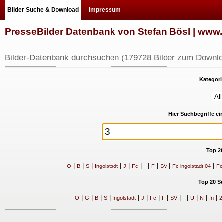
Bilder Suche & Download
Impressum
PresseBilder Datenbank von Stefan Bösl | ww
Bilder-Datenbank durchsuchen (179728 Bilder zum Downlo
Kategori
Hier Suchbegriffe e
Top 2
|
|
|
|
|
|
|
|
|
|
O
B
S
Ingolstadt
J
Fc
-
F
SV
Fc ingolstadt 04
Fc
Top 20 S
|
|
|
|
|
|
|
|
|
|
|
|
|
O
G
B
S
Ingolstadt
J
Fc
F
SV
-
Ü
N
In
2