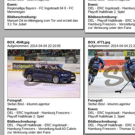
Event:
Event:
Regionalliga Bayern - FC Ingolstadt 04 II - FC
DEL - ERC Ingolstadt - Hambur
Memmingen
Playoff Halbfinale 2. Spiel
Bildbeschreibung:
Bildbeschreibung:
Manuel Ott im Alleingang zum Tor und erzielt das
DEL - Playoff Halbfinale - ERC I
3:1 Tor Jubel
Hamburg Freezers - Vorstellung
zur Verlosung unter den Fans
BOX_4548.jpg
BOX_4771.jpg
Aufgenommen: 2014-04-04 22:10:05
Aufgenommen: 2014-04-04 21:2
Fotograf:
Fotograf:
Stefan Bösl - kbumm.agentur
Stefan Bösl - kbumm.agentur
Event:
Event:
DEL - ERC Ingolstadt - Hamburg Freezers -
DEL - ERC Ingolstadt - Hambur
Playoff Halbfinale 2. Spiel
Playoff Halbfinale 2. Spiel
Bildbeschreibung:
Bildbeschreibung:
DEL - Playoff Halbfinale - ERC Ingolstadt -
DEL - Playoff Halbfinale - ERC I
Hamburg Freezers - Vorstellung Audi A3 Cabrio
Hamburg Freezers - Thomas Gre
zur Verlosung unter den Fans