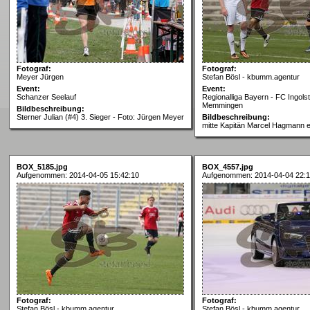
Fotograf:
Fotograf:
Meyer Jürgen
Stefan Bösl - kbumm.agentur
Event:
Event:
Schanzer Seelauf
Regionalliga Bayern - FC Ingolst
Memmingen
Bildbeschreibung:
Sterner Julian (#4) 3. Sieger - Foto: Jürgen Meyer
Bildbeschreibung:
mitte Kapitän Marcel Hagmann er
BOX_5185.jpg
BOX_4557.jpg
Aufgenommen: 2014-04-05 15:42:10
Aufgenommen: 2014-04-04 22:1
Fotograf:
Fotograf:
Stefan Bösl - kbumm.agentur
Stefan Bösl - kbumm.agentur