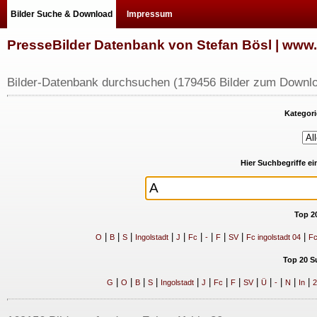
Bilder Suche & Download
Impressum
PresseBilder Datenbank von Stefan Bösl | ww
Bilder-Datenbank durchsuchen (179456 Bilder zum Downlo
Kategori
Hier Suchbegriffe e
Top 2
|
|
|
|
|
|
|
|
|
|
O
B
S
Ingolstadt
J
Fc
-
F
SV
Fc ingolstadt 04
Fc
Top 20 S
|
|
|
|
|
|
|
|
|
|
|
|
|
G
O
B
S
Ingolstadt
J
Fc
F
SV
Ü
-
N
In
2