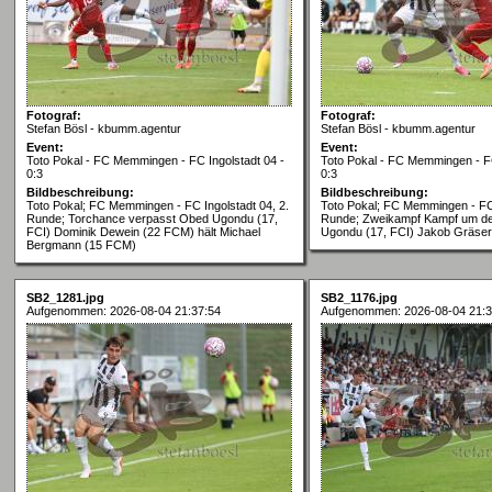
Fotograf:
Fotograf:
Stefan Bösl - kbumm.agentur
Stefan Bösl - kbumm.agentur
Event:
Event:
Toto Pokal - FC Memmingen - FC Ingolstadt 04 -
Toto Pokal - FC Memmingen - FC
0:3
0:3
Bildbeschreibung:
Bildbeschreibung:
Toto Pokal; FC Memmingen - FC Ingolstadt 04, 2.
Toto Pokal; FC Memmingen - FC 
Runde; Torchance verpasst Obed Ugondu (17,
Runde; Zweikampf Kampf um de
FCI) Dominik Dewein (22 FCM) hält Michael
Ugondu (17, FCI) Jakob Gräse
Bergmann (15 FCM)
SB2_1281.jpg
SB2_1176.jpg
Aufgenommen: 2026-08-04 21:37:54
Aufgenommen: 2026-08-04 21:3