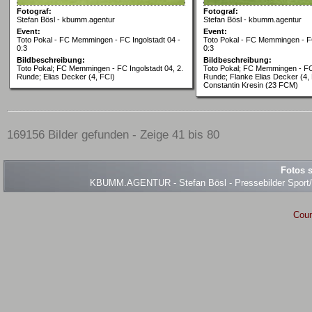
Fotograf:
Fotograf:
Stefan Bösl - kbumm.agentur
Stefan Bösl - kbumm.agentur
Event:
Event:
Toto Pokal - FC Memmingen - FC Ingolstadt 04 -
Toto Pokal - FC Memmingen - FC
0:3
0:3
Bildbeschreibung:
Bildbeschreibung:
Toto Pokal; FC Memmingen - FC Ingolstadt 04, 2.
Toto Pokal; FC Memmingen - FC 
Runde; Elias Decker (4, FCI)
Runde; Flanke Elias Decker (4, FC
Constantin Kresin (23 FCM)
169156 Bilder gefunden - Zeige 41 bis 80
Fotos s
KBUMM.AGENTUR - Stefan Bösl - Pressebilder Sport/Ev
Coun