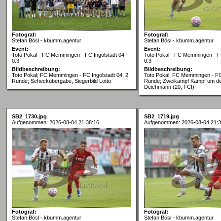
Fotograf:
Fotograf:
Stefan Bösl - kbumm.agentur
Stefan Bösl - kbumm.agentur
Event:
Event:
Toto Pokal - FC Memmingen - FC Ingolstadt 04 -
Toto Pokal - FC Memmingen - FC
0:3
0:3
Bildbeschreibung:
Bildbeschreibung:
Toto Pokal; FC Memmingen - FC Ingolstadt 04, 2.
Toto Pokal; FC Memmingen - FC 
Runde; Scheckübergabe, Siegerbild Lotto
Runde; Zweikampf Kampf um den
Deichmann (20, FCI)
SB2_1730.jpg
SB2_1719.jpg
Aufgenommen: 2026-08-04 21:38:16
Aufgenommen: 2026-08-04 21:3
Fotograf:
Fotograf:
Stefan Bösl - kbumm.agentur
Stefan Bösl - kbumm.agentur