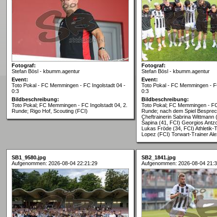
Fotograf:
Fotograf:
Stefan Bösl - kbumm.agentur
Stefan Bösl - kbumm.agentur
Event:
Event:
Toto Pokal - FC Memmingen - FC Ingolstadt 04 -
Toto Pokal - FC Memmingen - FC
0:3
0:3
Bildbeschreibung:
Bildbeschreibung:
Toto Pokal; FC Memmingen - FC Ingolstadt 04, 2.
Toto Pokal; FC Memmingen - FC 
Runde; Rigo Hof, Scouting (FCI)
Runde; nach dem Spiel Bespre
Cheftrainerin Sabrina Wittmann 
Šapina (41, FCI) Georgios Antzo
Lukas Fröde (34, FCI) Athletik-T
Lopez (FCI) Torwart-Trainer Al
SB1_9580.jpg
SB2_1841.jpg
Aufgenommen: 2026-08-04 22:21:29
Aufgenommen: 2026-08-04 21:3