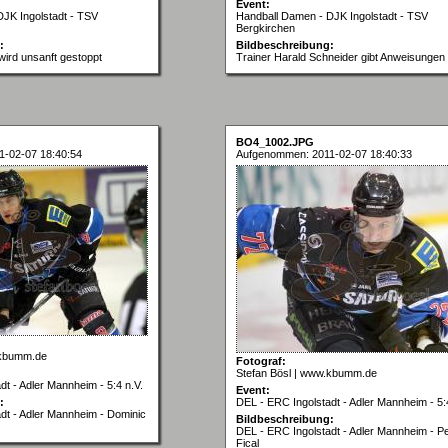
Event:
JK Ingolstadt - TSV
Handball Damen - DJK Ingolstadt - TSV
Bergkirchen
:
Bildbeschreibung:
 wird unsanft gestoppt
Trainer Harald Schneider gibt Anweisungen
BO4_1002.JPG
-02-07 18:40:54
Aufgenommen: 2011-02-07 18:40:33
.kbumm.de
Fotograf:
Stefan Bösl | www.kbumm.de
t - Adler Mannheim - 5:4 n.V.
Event:
:
DEL - ERC Ingolstadt - Adler Mannheim - 5:
dt - Adler Mannheim - Dominic
Bildbeschreibung:
DEL - ERC Ingolstadt - Adler Mannheim - Pe
Fical