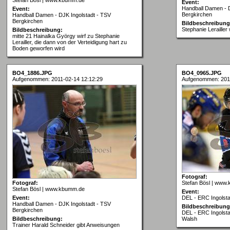
Event:
Handball Damen - D
Event:
Bergkirchen
Handball Damen - DJK Ingolstadt - TSV
Bergkirchen
Bildbeschreibung
Stephanie Lerailler
Bildbeschreibung:
mitte 21 Hainalka György wirf zu Stephanie
Lerailler, die dann von der Verteidigung hart zu
Boden geworfen wird
BO4_1886.JPG
BO4_0965.JPG
Aufgenommen: 2011-02-14 12:12:29
Aufgenommen: 2011
Fotograf:
Fotograf:
Stefan Bösl | www
Stefan Bösl | www.kbumm.de
Event:
Event:
DEL - ERC Ingolstad
Handball Damen - DJK Ingolstadt - TSV
Bildbeschreibung
Bergkirchen
DEL - ERC Ingolsta
Bildbeschreibung:
Walsh
Trainer Harald Schneider gibt Anweisungen