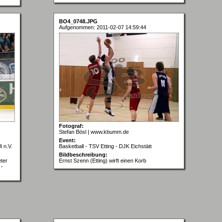
BO4_0748.JPG
Aufgenommen: 2011-02-07 14:59:44
Fotograf:
Stefan Bösl | www.kbumm.de
Event:
4 n.V.
Basketball - TSV Etting - DJK Eichstätt
Bildbeschreibung:
ter
Ernst Szenn (Etting) wirft einen Korb
 -