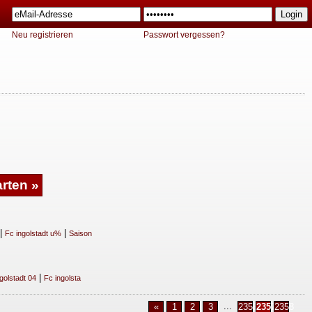
Neu registrieren
Passwort vergessen?
|
|
Fc ingolstadt u%
Saison
|
golstadt 04
Fc ingolsta
...
«
1
2
3
2356
2357
2358