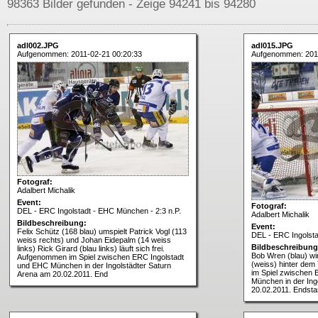
98363 Bilder gefunden - Zeige 94241 bis 94280
adl002.JPG
adl015.JPG
Aufgenommen: 2011-02-21 00:20:33
Aufgenommen: 2011
Fotograf:
Adalbert Michalik
Event:
Fotograf:
DEL - ERC Ingolstadt - EHC München - 2:3 n.P.
Adalbert Michalik
Bildbeschreibung:
Event:
Felix Schütz (168 blau) umspielt Patrick Vogl (113
DEL - ERC Ingolsta
weiss rechts) und Johan Eidepalm (14 weiss
Bildbeschreibung
links) Rick Girard (blau links) läuft sich frei.
Bob Wren (blau) wi
Aufgenommen im Spiel zwischen ERC Ingolstadt
(weiss) hinter dem
und EHC München in der Ingolstädter Saturn
im Spiel zwischen
Arena am 20.02.2011. End
München in der Ing
20.02.2011. Endsta