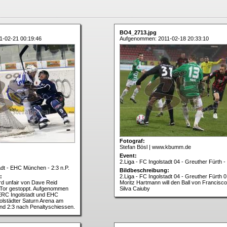
BO4_2713.jpg
-02-21 00:19:46
Aufgenommen: 2011-02-18 20:33:10
Fotograf:
Stefan Bösl | www.kbumm.de
Event:
2.Liga - FC Ingolstadt 04 - Greuther Fürth -
dt - EHC München - 2:3 n.P.
Bildbeschreibung:
:
2.Liga - FC Ingolstadt 04 - Greuther Fürth 0
rd unfair von Dave Reid
Moritz Hartmann will den Ball von Francisc
 Tor gestoppt. Aufgenommen
Silva Caiuby
 ERC Ingolstadt und EHC
olstädter Saturn Arena am
nd 2:3 nach Penaltyschiessen.