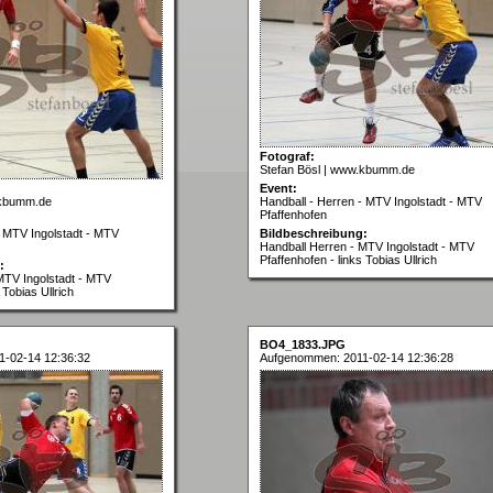
Fotograf:
Stefan Bösl | www.kbumm.de
Event:
.kbumm.de
Handball - Herren - MTV Ingolstadt - MTV
Pfaffenhofen
- MTV Ingolstadt - MTV
Bildbeschreibung:
Handball Herren - MTV Ingolstadt - MTV
Pfaffenhofen - links Tobias Ullrich
:
MTV Ingolstadt - MTV
 Tobias Ullrich
BO4_1833.JPG
-02-14 12:36:32
Aufgenommen: 2011-02-14 12:36:28