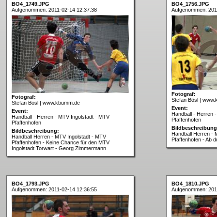
BO4_1749.JPG
BO4_1756.JPG
Aufgenommen: 2011-02-14 12:37:38
Aufgenommen: 2011
Fotograf:
Fotograf:
Stefan Bösl | www
Stefan Bösl | www.kbumm.de
Event:
Event:
Handball - Herren 
Handball - Herren - MTV Ingolstadt - MTV
Pfaffenhofen
Pfaffenhofen
Bildbeschreibung
Bildbeschreibung:
Handball Herren - 
Handball Herren - MTV Ingolstadt - MTV
Pfaffenhofen - Ab d
Pfaffenhofen - Keine Chance für den MTV
Ingolstadt Torwart - Georg Zimmermann
BO4_1793.JPG
BO4_1810.JPG
Aufgenommen: 2011-02-14 12:36:55
Aufgenommen: 2011