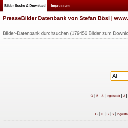
Bilder Suche & Download
Impressum
PresseBilder Datenbank von Stefan Bösl | ww
Bilder-Datenbank durchsuchen (179456 Bilder zum Downlo
|
|
|
|
|
O
B
S
Ingolstadt
J
|
|
|
|
G
O
B
S
Ingolsta