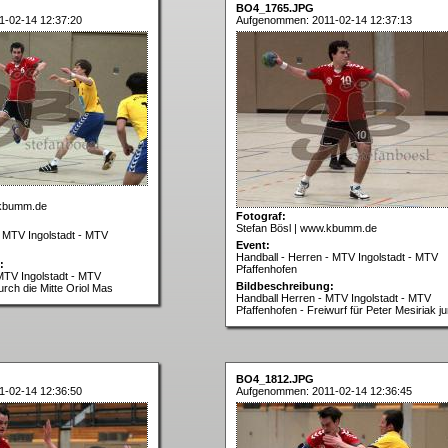
BO4_1765.JPG
-02-14 12:37:20
Aufgenommen: 2011-02-14 12:37:13
.kbumm.de
Fotograf:
Stefan Bösl | www.kbumm.de
- MTV Ingolstadt - MTV
Event:
Handball - Herren - MTV Ingolstadt - MTV
:
Pfaffenhofen
MTV Ingolstadt - MTV
Bildbeschreibung:
urch die Mitte Oriol Mas
Handball Herren - MTV Ingolstadt - MTV
Pfaffenhofen - Freiwurf für Peter Mesiriak ju
BO4_1812.JPG
-02-14 12:36:50
Aufgenommen: 2011-02-14 12:36:45