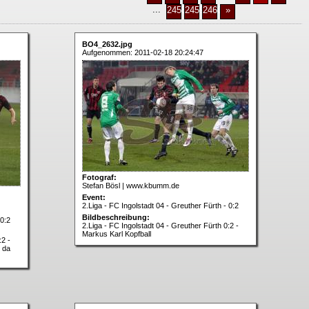
...
2458
2459
2460
»
BO4_2632.jpg
Aufgenommen: 2011-02-18 20:24:47
Fotograf:
Stefan Bösl | www.kbumm.de
Event:
2.Liga - FC Ingolstadt 04 - Greuther Fürth - 0:2
Bildbeschreibung:
 0:2
2.Liga - FC Ingolstadt 04 - Greuther Fürth 0:2 -
Markus Karl Kopfball
:2 -
o da