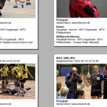
Fotograf:
.kbumm.de
Stefan Bösl | www.kbumm.de
Event:
- MTV Ingolstadt - MTV
Handball - Herren - MTV Ingolstadt - MTV
Pfaffenhofen
:
Bildbeschreibung:
MTV Ingolstadt - MTV
Handball Herren - MTV Ingolstadt - MTV
bert Napast kommt durch und
Pfaffenhofen - Trainer Peter Mesiarik
BO4_1881.JPG
-02-14 12:12:44
Aufgenommen: 2011-02-14 12:12:38
Fotograf:
.kbumm.de
Stefan Bösl | www.kbumm.de