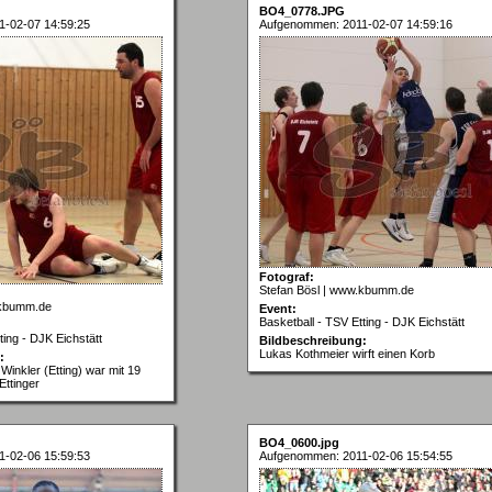
BO4_0778.JPG
-02-07 14:59:25
Aufgenommen: 2011-02-07 14:59:16
Fotograf:
Stefan Bösl | www.kbumm.de
.kbumm.de
Event:
Basketball - TSV Etting - DJK Eichstätt
ting - DJK Eichstätt
Bildbeschreibung:
Lukas Kothmeier wirft einen Korb
:
n Winkler (Etting) war mit 19
Ettinger
BO4_0600.jpg
-02-06 15:59:53
Aufgenommen: 2011-02-06 15:54:55