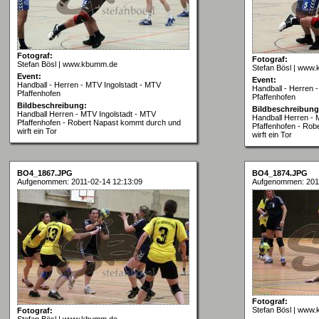
Fotograf:
Fotograf:
Stefan Bösl | www.kbumm.de
Stefan Bösl | www
Event:
Event:
Handball - Herren - MTV Ingolstadt - MTV
Handball - Herren 
Pfaffenhofen
Pfaffenhofen
Bildbeschreibung:
Bildbeschreibung
Handball Herren - MTV Ingolstadt - MTV
Handball Herren - 
Pfaffenhofen - Robert Napast kommt durch und
Pfaffenhofen - Ro
wirft ein Tor
wirft ein Tor
BO4_1867.JPG
BO4_1874.JPG
Aufgenommen: 2011-02-14 12:13:09
Aufgenommen: 2011
Fotograf:
Stefan Bösl | www
Fotograf:
Stefan Bösl | www.kbumm.de