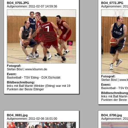
BO4_0755.JPG
BO4_0772.JPG
Aufgenommen: 2011-02-07 14:59:36
Aufgenommen: 2011
Fotograf:
Stefan Bösl | www.kbumm.de
Event:
Fotograf:
Basketball - TSV Etting - DJK Eichstätt
Stefan Bösl | www
Bildbeschreibung:
Event:
links mit Ball Martin Winkler (Etting) war mit 19
Basketball - TSV Et
Punkten der Beste Ettinger
Bildbeschreibung
links mit Ball Marti
Punkten der Beste 
BO4_0691.jpg
BO4_0700.jpg
Aufgenommen: 2011-02-06 16:01:00
Aufgenommen: 2011