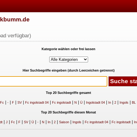
w.kbumm.de
ad verfügbar)
Kategorie wählen oder frei lassen
Hier Suchbegriffe eingeben (durch Leerzeichen getrennt)
Top 20 Suchbegriffe gesamt
|
|
|
|
|
|
|
|
|
|
|
|
Fc
-
F
SV
Fc ingolstadt 04
Fc ingolstadt
N
Ü
Ingolstadt 04
In
2
Ingols
BL
Top 20 Suchbegriffe diesen Monat
|
|
|
|
|
|
|
|
|
|
|
|
|
|
dt
J
Fc
F
SV
Ü
-
N
In
2
Saison
Ingols
Fc ingolstadt 04
Fc ingolstadt
In