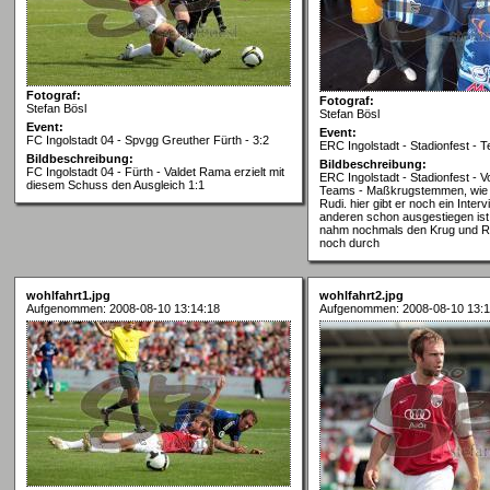
Fotograf:
Fotograf:
Stefan Bösl
Stefan Bösl
Event:
Event:
FC Ingolstadt 04 - Spvgg Greuther Fürth - 3:2
ERC Ingolstadt - Stadionfest - 
Bildbeschreibung:
Bildbeschreibung:
FC Ingolstadt 04 - Fürth - Valdet Rama erzielt mit
ERC Ingolstadt - Stadionfest - V
diesem Schuss den Ausgleich 1:1
Teams - Maßkrugstemmen, wie i
Rudi. hier gibt er noch ein Inter
anderen schon ausgestiegen ist
nahm nochmals den Krug und Rud
noch durch
wohlfahrt1.jpg
wohlfahrt2.jpg
Aufgenommen: 2008-08-10 13:14:18
Aufgenommen: 2008-08-10 13:1