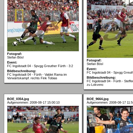
Fotograf:
Stefan Bösl
Fotograf:
Event:
Stefan Bösl
FC Ingolstadt 04 - Spvgg Greuther Fürth - 3:2
Event:
Bildbeschreibung:
FC Ingolstadt 04 - Spvgg Greuth
FC Ingolstadt 04 - Fürth - Valdet Rama im
Bildbeschreibung:
Vorwärtskampf. rechts Fink Tobias
FC Ingolstadt 04 - Fürth - Steffe
zu Lokvenc
BOE_0354.jpg
BOE_9664.jpg
Aufgenommen: 2008-08-17 15:00:10
Aufgenommen: 2008-08-17 11:5