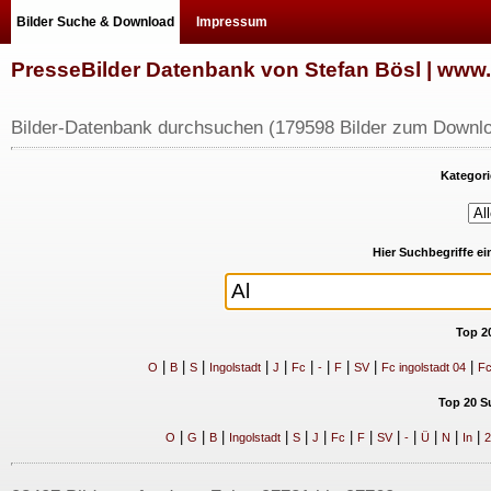
Bilder Suche & Download
Impressum
PresseBilder Datenbank von Stefan Bösl | ww
Bilder-Datenbank durchsuchen (179598 Bilder zum Downlo
Kategori
Hier Suchbegriffe e
Top 2
|
|
|
|
|
|
|
|
|
|
O
B
S
Ingolstadt
J
Fc
-
F
SV
Fc ingolstadt 04
Fc
Top 20 S
|
|
|
|
|
|
|
|
|
|
|
|
|
O
G
B
Ingolstadt
S
J
Fc
F
SV
-
Ü
N
In
2