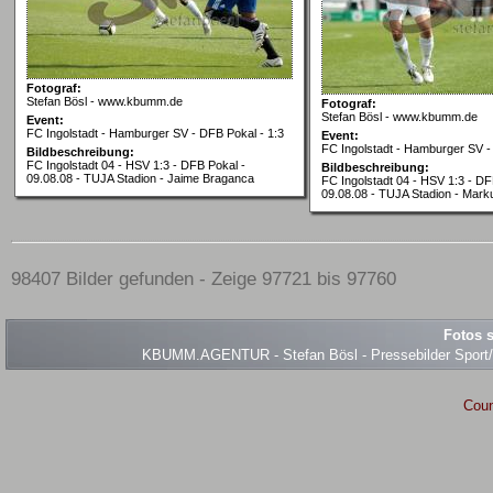
Fotograf:
Stefan Bösl - www.kbumm.de
Fotograf:
Stefan Bösl - www.kbumm.de
Event:
FC Ingolstadt - Hamburger SV - DFB Pokal - 1:3
Event:
FC Ingolstadt - Hamburger SV -
Bildbeschreibung:
FC Ingolstadt 04 - HSV 1:3 - DFB Pokal -
Bildbeschreibung:
09.08.08 - TUJA Stadion - Jaime Braganca
FC Ingolstadt 04 - HSV 1:3 - DF
09.08.08 - TUJA Stadion - Mark
98407 Bilder gefunden - Zeige 97721 bis 97760
Fotos s
KBUMM.AGENTUR - Stefan Bösl - Pressebilder Sport/Ev
Coun