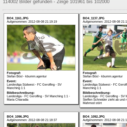
114002 Bilder gefunden - Zeige 101961 bis 102000
BO4_1161.JPG
BO4_1137.JPG
Aufgenommen: 2012-08-08 21:19:19
Aufgenommen: 2012-08-08 21:1
Fotograf:
Fotograf:
Stefan Bösl - kbumm.agentur
Stefan Bösl - kbumm.agentur
Event:
Event:
Landesliga Südwest - FC Gerolfing - SV
Landesliga Südwest - FC Gerolf
Manching 1:1
Manching 1:1
Bildbeschreibung:
Bildbeschreibung:
Landesliga - FC Gerolfing - SV Manching 1:1 -
Landesliga - FC Gerolfing - SV 
Maria Chiaradia
Steffen Schneider zieht ab und 
Mahmod stört
BO4_1096.JPG
BO4_1092.JPG
Aufgenommen: 2012-08-08 21:18:37
Aufgenommen: 2012-08-08 21:1