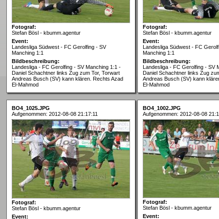
Fotograf:
Fotograf:
Stefan Bösl - kbumm.agentur
Stefan Bösl - kbumm.agentur
Event:
Event:
Landesliga Südwest - FC Gerolfing - SV
Landesliga Südwest - FC Gerolf
Manching 1:1
Manching 1:1
Bildbeschreibung:
Bildbeschreibung:
Landesliga - FC Gerolfing - SV Manching 1:1 -
Landesliga - FC Gerolfing - SV 
Daniel Schachtner links Zug zum Tor, Torwart
Daniel Schachtner links Zug zum
Andreas Busch (SV) kann klären. Rechts Azad
Andreas Busch (SV) kann kläre
El-Mahmod
El-Mahmod
BO4_1025.JPG
BO4_1002.JPG
Aufgenommen: 2012-08-08 21:17:11
Aufgenommen: 2012-08-08 21:1
Fotograf:
Fotograf:
Stefan Bösl - kbumm.agentur
Stefan Bösl - kbumm.agentur
Event:
Event: