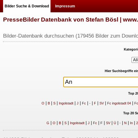
Bilder Suche & Download
Impressum
PresseBilder Datenbank von Stefan Bösl | ww
Bilder-Datenbank durchsuchen (179456 Bilder zum Downlo
Kategori
Hier Suchbegriffe e
Top 2
|
|
|
|
|
|
|
|
|
|
O
B
S
Ingolstadt
J
Fc
-
F
SV
Fc ingolstadt 04
Fc
Top 20 S
|
|
|
|
|
|
|
|
|
|
|
|
|
G
O
B
S
Ingolstadt
J
Fc
F
SV
Ü
-
N
In
2