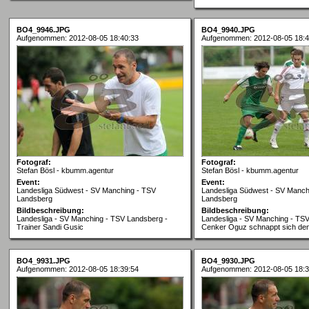
BO4_9946.JPG
BO4_9940.JPG
Aufgenommen: 2012-08-05 18:40:33
Aufgenommen: 2012-08-05 18:4
Fotograf:
Fotograf:
Stefan Bösl - kbumm.agentur
Stefan Bösl - kbumm.agentur
Event:
Event:
Landesliga Südwest - SV Manching - TSV
Landesliga Südwest - SV Manch
Landsberg
Landsberg
Bildbeschreibung:
Bildbeschreibung:
Landesliga - SV Manching - TSV Landsberg -
Landesliga - SV Manching - TS
Trainer Sandi Gusic
Cenker Oguz schnappt sich den
BO4_9931.JPG
BO4_9930.JPG
Aufgenommen: 2012-08-05 18:39:54
Aufgenommen: 2012-08-05 18:3