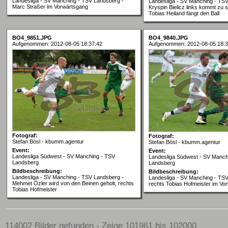
Landesliga - SV Manching - TSV Landsberg -
Landesliga - SV Manching - TS
Marc Straßer im Vorwärtsgang
Kryspin Bielicz links kommt zu s
Tobias Heiland fängt den Ball
BO4_9851.JPG
BO4_9840.JPG
Aufgenommen: 2012-08-05 18:37:42
Aufgenommen: 2012-08-05 18:3
Fotograf:
Fotograf:
Stefan Bösl - kbumm.agentur
Stefan Bösl - kbumm.agentur
Event:
Event:
Landesliga Südwest - SV Manching - TSV
Landesliga Südwest - SV Manch
Landsberg
Landsberg
Bildbeschreibung:
Bildbeschreibung:
Landesliga - SV Manching - TSV Landsberg -
Landesliga - SV Manching - TS
Mehmet Özler wird von den Beinen geholt, rechts
rechts Tobias Hofmeister im Vo
Tobias Hofmeister
114002 Bilder gefunden - Zeige 101961 bis 102000