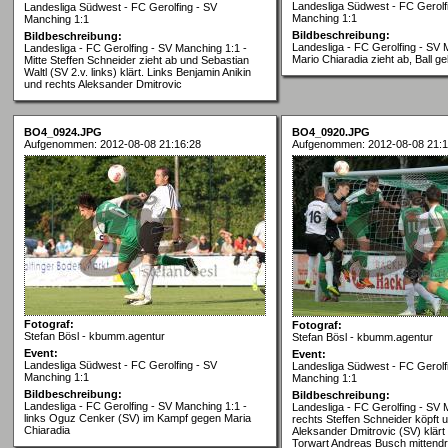
Landesliga Südwest - FC Gerolf
Landesliga Südwest - FC Gerolfing - SV
Manching 1:1
Manching 1:1
Bildbeschreibung:
Bildbeschreibung:
Landesliga - FC Gerolfing - SV 
Landesliga - FC Gerolfing - SV Manching 1:1 -
Mario Chiaradia zieht ab, Ball ge
Mitte Steffen Schneider zieht ab und Sebastian
Waltl (SV 2.v. links) klärt. Links Benjamin Anikin
und rechts Aleksander Dmitrovic
BO4_0924.JPG
BO4_0920.JPG
Aufgenommen: 2012-08-08 21:16:28
Aufgenommen: 2012-08-08 21:1
Fotograf:
Fotograf:
Stefan Bösl - kbumm.agentur
Stefan Bösl - kbumm.agentur
Event:
Event:
Landesliga Südwest - FC Gerolfing - SV
Landesliga Südwest - FC Gerolf
Manching 1:1
Manching 1:1
Bildbeschreibung:
Bildbeschreibung:
Landesliga - FC Gerolfing - SV Manching 1:1 -
Landesliga - FC Gerolfing - SV 
links Oguz Cenker (SV) im Kampf gegen Maria
rechts Steffen Schneider köpft u
Chiaradia
Aleksander Dmitrovic (SV) klärt
Torwart Andreas Busch mittendr