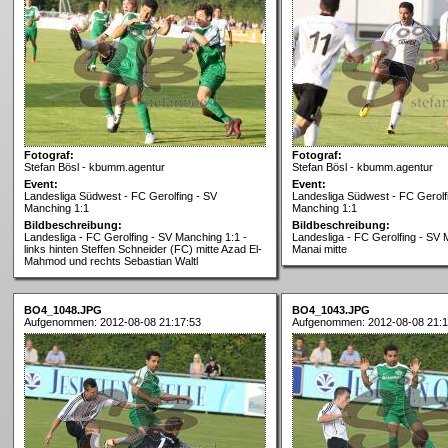
Fotograf:
Fotograf:
Stefan Bösl - kbumm.agentur
Stefan Bösl - kbumm.agentur
Event:
Event:
Landesliga Südwest - FC Gerolfing - SV
Landesliga Südwest - FC Gerolf
Manching 1:1
Manching 1:1
Bildbeschreibung:
Bildbeschreibung:
Landesliga - FC Gerolfing - SV Manching 1:1 -
Landesliga - FC Gerolfing - SV 
links hinten Steffen Schneider (FC) mitte Azad El-
Manai mitte
Mahmod und rechts Sebastian Waltl
BO4_1048.JPG
BO4_1043.JPG
Aufgenommen: 2012-08-08 21:17:53
Aufgenommen: 2012-08-08 21:1