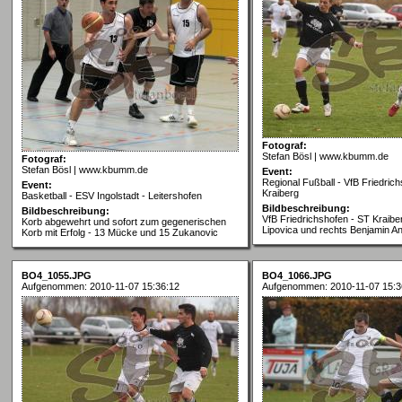
Fotograf:
Stefan Bösl | www.kbumm.de
Fotograf:
Stefan Bösl | www.kbumm.de
Event:
Regional Fußball - VfB Friedric
Event:
Kraiberg
Basketball - ESV Ingolstadt - Leitershofen
Bildbeschreibung:
Bildbeschreibung:
VfB Friedrichshofen - ST Kraiber
Korb abgewehrt und sofort zum gegenerischen
Lipovica und rechts Benjamin An
Korb mit Erfolg - 13 Mücke und 15 Zukanovic
BO4_1055.JPG
BO4_1066.JPG
Aufgenommen: 2010-11-07 15:36:12
Aufgenommen: 2010-11-07 15:3