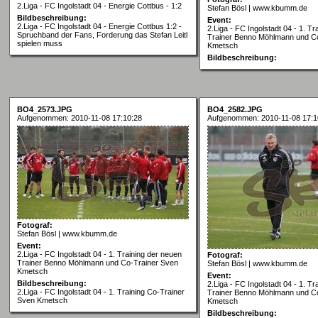
2.Liga - FC Ingolstadt 04 - Energie Cottbus - 1:2
Stefan Bösl | www.kbumm.de
Bildbeschreibung:
Event:
2.Liga - FC Ingolstadt 04 - Energie Cottbus 1:2 -
2.Liga - FC Ingolstadt 04 - 1. T
Spruchband der Fans, Forderung das Stefan Leitl
Trainer Benno Möhlmann und C
spielen muss
Kmetsch
Bildbeschreibung:
BO4_2573.JPG
BO4_2582.JPG
Aufgenommen: 2010-11-08 17:10:28
Aufgenommen: 2010-11-08 17:1
Fotograf:
Stefan Bösl | www.kbumm.de
Event:
2.Liga - FC Ingolstadt 04 - 1. Training der neuen
Fotograf:
Trainer Benno Möhlmann und Co-Trainer Sven
Stefan Bösl | www.kbumm.de
Kmetsch
Event:
Bildbeschreibung:
2.Liga - FC Ingolstadt 04 - 1. T
2.Liga - FC Ingolstadt 04 - 1. Training Co-Trainer
Trainer Benno Möhlmann und C
Sven Kmetsch
Kmetsch
Bildbeschreibung: