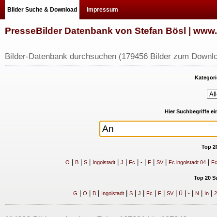
Bilder Suche & Download
Impressum
PresseBilder Datenbank von Stefan Bösl | ww
Bilder-Datenbank durchsuchen (179456 Bilder zum Downlo
Kategori
Hier Suchbegriffe e
Top 2
|
|
|
|
|
|
|
|
|
|
O
B
S
Ingolstadt
J
Fc
-
F
SV
Fc ingolstadt 04
Fc
Top 20 S
|
|
|
|
|
|
|
|
|
|
|
|
|
G
O
B
Ingolstadt
S
J
Fc
F
SV
Ü
-
N
In
2