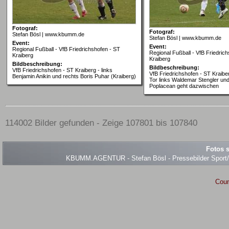
Fotograf:
Fotograf:
Stefan Bösl | www.kbumm.de
Stefan Bösl | www.kbumm.de
Event:
Event:
Regional Fußball - VfB Friedrichshofen - ST
Regional Fußball - VfB Friedric
Kraiberg
Kraiberg
Bildbeschreibung:
Bildbeschreibung:
VfB Friedrichshofen - ST Kraiberg - links
VfB Friedrichshofen - ST Kraibe
Benjamin Anikin und rechts Boris Puhar (Kraiberg)
Tor links Waldemar Stengler und
Poplacean geht dazwischen
114002 Bilder gefunden - Zeige 107801 bis 107840
Fotos s
KBUMM.AGENTUR - Stefan Bösl - Pressebilder Sport/Ev
Coun