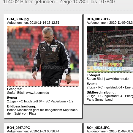
114002 Bilder gefunden - Zeige 107801 bis 107840
BO4_6506.jpg
BO4_0017.JPG
Aufgenommen: 2010-11-14 16:12:51
Aufgenommen: 2010-11-09 08:3
Fotograf:
Stefan Bösl | www.kbumm.de
Event:
2.Liga - FC Ingolstadt 04 - Ener
Fotograf:
Bildbeschreibung:
Stefan Bösl | www.kbumm.de
2.Liga - FC Ingolstadt 04 - Ener
Event:
Fans Spruchband
2.Liga - FC Ingolstadt 04 - SC Paderborn - 1:2
Bildbeschreibung:
Benno Möhlmann geht mit hängendem Kopf nach
dem Spiel vom Platz
BO4_0267.JPG
BO4_0523.JPG
Aufgenommen: 2010-11-09 08:36:44
Aufgenommen: 2010-11-09 08:3