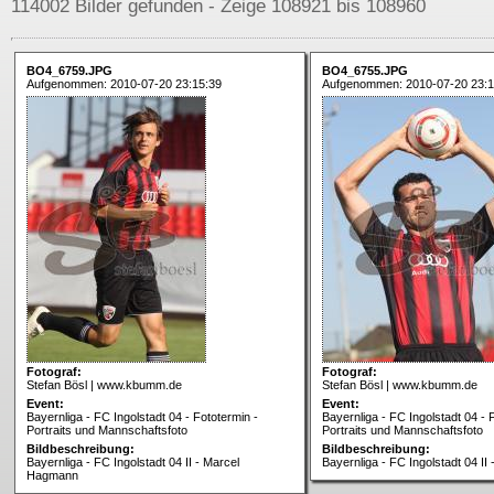
114002 Bilder gefunden - Zeige 108921 bis 108960
BO4_6759.JPG
BO4_6755.JPG
Aufgenommen: 2010-07-20 23:15:39
Aufgenommen: 2010-07-20 23:1
Fotograf:
Fotograf:
Stefan Bösl | www.kbumm.de
Stefan Bösl | www.kbumm.de
Event:
Event:
Bayernliga - FC Ingolstadt 04 - Fototermin -
Bayernliga - FC Ingolstadt 04 - 
Portraits und Mannschaftsfoto
Portraits und Mannschaftsfoto
Bildbeschreibung:
Bildbeschreibung:
Bayernliga - FC Ingolstadt 04 II - Marcel
Bayernliga - FC Ingolstadt 04 II
Hagmann