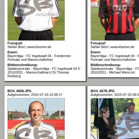
Fotograf:
Fotograf:
Stefan Bösl | www.kbumm.de
Stefan Bösl | www.kbumm.de
Event:
Event:
Bayernliga - FC Ingolstadt 04 - Fototermin -
Bayernliga - FC Ingolstadt 04 - 
Portraits und Mannschaftsfoto
Portraits und Mannschaftsfoto
Bildbeschreibung:
Bildbeschreibung:
Spielerportraits - Bayernliga - FC Ingolstadt 04 II -
Spielerportraits - Bayernliga - FC
2010/2011 - Mannschaftsarzt Dr.Thomas
2010/2011 - Michael Wenczel
Roßberg
BO4_6656.JPG
BO4_6578.JPG
Aufgenommen: 2010-07-20 22:08:17
Aufgenommen: 2010-07-20 08:5