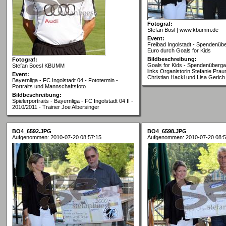
Fotograf:
Stefan Bösl | www.kbumm.de
Event:
Freibad Ingolstadt - Spendenüb
Euro durch Goals for Kids
Bildbeschreibung:
Fotograf:
Goals for Kids - Spendenüberga
Stefan Boesl KBUMM
links Organistorin Stefanie Prau
Event:
Christian Hackl und Lisa Gerich
Bayernliga - FC Ingolstadt 04 - Fototermin -
Portraits und Mannschaftsfoto
Bildbeschreibung:
Spielerportraits - Bayernliga - FC Ingolstadt 04 II -
2010/2011 - Trainer Joe Albersinger
BO4_6592.JPG
BO4_6598.JPG
Aufgenommen: 2010-07-20 08:57:15
Aufgenommen: 2010-07-20 08:5