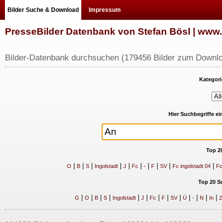
Bilder Suche & Download
Impressum
PresseBilder Datenbank von Stefan Bösl | ww
Bilder-Datenbank durchsuchen (179456 Bilder zum Downlo
Kategori
Hier Suchbegriffe e
Top 2
|
|
|
|
|
|
|
|
|
|
O
B
S
Ingolstadt
J
Fc
-
F
SV
Fc ingolstadt 04
Fc
Top 20 S
|
|
|
|
|
|
|
|
|
|
|
|
|
G
O
B
S
Ingolstadt
J
Fc
F
SV
Ü
-
N
In
2