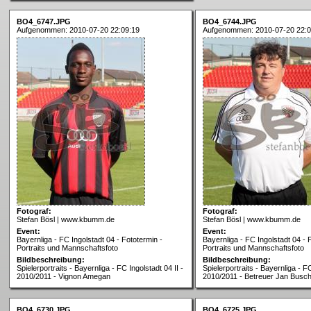
BO4_6747.JPG
BO4_6744.JPG
Aufgenommen: 2010-07-20 22:09:19
Aufgenommen: 2010-07-20 22:0
Fotograf:
Fotograf:
Stefan Bösl | www.kbumm.de
Stefan Bösl | www.kbumm.de
Event:
Event:
Bayernliga - FC Ingolstadt 04 - Fototermin -
Bayernliga - FC Ingolstadt 04 - 
Portraits und Mannschaftsfoto
Portraits und Mannschaftsfoto
Bildbeschreibung:
Bildbeschreibung:
Spielerportraits - Bayernliga - FC Ingolstadt 04 II -
Spielerportraits - Bayernliga - FC
2010/2011 - Vignon Amegan
2010/2011 - Betreuer Jan Busc
BO4_6730.JPG
BO4_6725.JPG