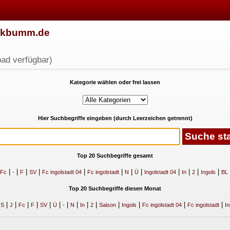
w.kbumm.de
ad verfügbar)
Kategorie wählen oder frei lassen
Hier Suchbegriffe eingeben (durch Leerzeichen getrennt)
Top 20 Suchbegriffe gesamt
|
|
|
|
|
|
|
|
|
|
|
|
Fc
-
F
SV
Fc ingolstadt 04
Fc ingolstadt
N
Ü
Ingolstadt 04
In
2
Ingols
BL
Top 20 Suchbegriffe diesen Monat
|
|
|
|
|
|
|
|
|
|
|
|
|
|
|
S
J
Fc
F
SV
Ü
-
N
In
2
Saison
Ingols
Fc ingolstadt 04
Fc ingolstadt
In