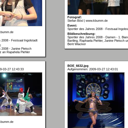
Fotograf:
Stefan Bösl | www.kbumm.de
Event:
Sportler des Jahres 2008 - Festsaal Ingolst
.kbumm.de
Bildbeschreibung:
Sportler des Jahres 2008 - Damen - 1. Bia
 2008 - Festsaal Ingolstadt
Bartling, Raphaela Piehler, Janine Pietsch u
Berit Wiacker
:
s 2008 - Janine Pietsch
tz an Rapahela Piehler
BOE_6632.jpg
9-03-27 12:43:33
Aufgenommen: 2009-03-27 12:43:01
.kbumm.de