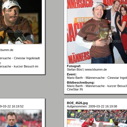
.kbumm.de
ersache - Cinestar Ingolstadt
:
Fotograf:
ersache - kurzer Besuch im
Stefan Bösl | www.kbumm.de
Event:
Mario Barth - Männersache - Cinestar Ingol
Bildbeschreibung:
Mario Barth - Männersache - kurzer Besuc
CineStar IN
BOE_4526.jpg
9-03-22 16:19:52
Aufgenommen: 2009-03-22 16:19:08