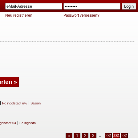
Neu registrieren
Passwort vergessen?
|
|
Fc ingolstadt u%
Saison
|
golstadt 04
Fc ingolsta
...
«
1
2
3
2815
2816
2817