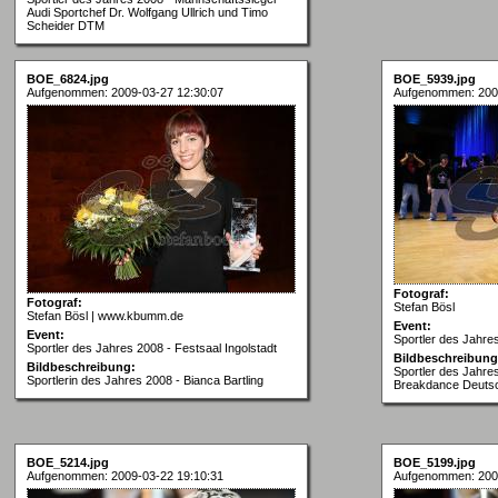
Audi Sportchef Dr. Wolfgang Ullrich und Timo
Scheider DTM
BOE_6824.jpg
BOE_5939.jpg
Aufgenommen: 2009-03-27 12:30:07
Aufgenommen: 200
Fotograf:
Fotograf:
Stefan Bösl
Stefan Bösl | www.kbumm.de
Event:
Event:
Sportler des Jahres
Sportler des Jahres 2008 - Festsaal Ingolstadt
Bildbeschreibung
Bildbeschreibung:
Sportler des Jahre
Sportlerin des Jahres 2008 - Bianca Bartling
Breakdance Deutsc
BOE_5214.jpg
BOE_5199.jpg
Aufgenommen: 2009-03-22 19:10:31
Aufgenommen: 200