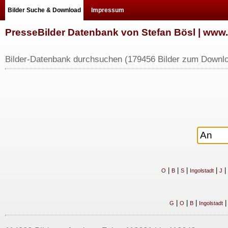
Bilder Suche & Download
Impressum
PresseBilder Datenbank von Stefan Bösl | ww
Bilder-Datenbank durchsuchen (179456 Bilder zum Downlo
|
|
|
|
|
O
B
S
Ingolstadt
J
|
|
|
G
O
B
Ingolstadt