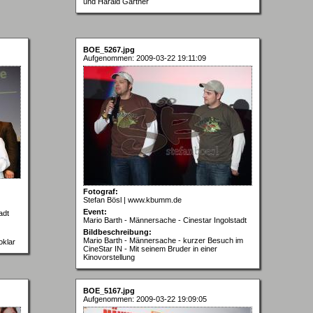
und Harald Gärtner
BOE_5267.jpg
Aufgenommen: 2009-03-22 19:11:09
Fotograf:
Stefan Bösl | www.kbumm.de
Event:
adt
Mario Barth - Männersache - Cinestar Ingolstadt
Bildbeschreibung:
Mario Barth - Männersache - kurzer Besuch im
oklar
CineStar IN - Mit seinem Bruder in einer
Kinovorstellung
BOE_5167.jpg
Aufgenommen: 2009-03-22 19:09:05