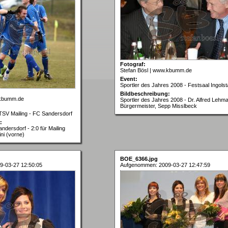
Fotograf:
Stefan Bösl | www.kbumm.de
Event:
Sportler des Jahres 2008 - Festsaal Ingolst
Bildbeschreibung:
.kbumm.de
Sportler des Jahres 2008 - Dr. Alfred Lehm
Bürgermeister, Sepp Misslbeck
 TSV Mailing - FC Sandersdorf
:
ndersdorf - 2:0 für Mailing
ni (vorne)
BOE_6366.jpg
9-03-27 12:50:05
Aufgenommen: 2009-03-27 12:47:59