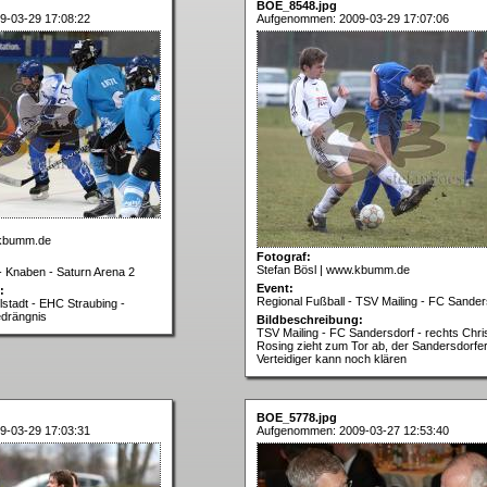
BOE_8548.jpg
9-03-29 17:08:22
Aufgenommen: 2009-03-29 17:07:06
.kbumm.de
Fotograf:
Stefan Bösl | www.kbumm.de
- Knaben - Saturn Arena 2
Event:
:
Regional Fußball - TSV Mailing - FC Sander
stadt - EHC Straubing -
edrängnis
Bildbeschreibung:
TSV Mailing - FC Sandersdorf - rechts Chri
Rosing zieht zum Tor ab, der Sandersdorfe
Verteidiger kann noch klären
BOE_5778.jpg
9-03-29 17:03:31
Aufgenommen: 2009-03-27 12:53:40