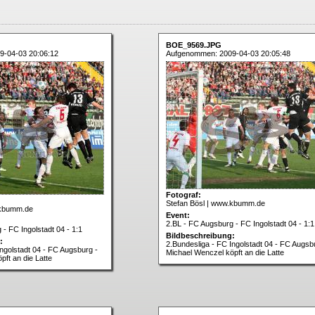
BOE_9569.JPG
9-04-03 20:06:12
Aufgenommen: 2009-04-03 20:05:48
Fotograf:
Stefan Bösl | www.kbumm.de
.kbumm.de
Event:
2.BL - FC Augsburg - FC Ingolstadt 04 - 1:1
- FC Ingolstadt 04 - 1:1
Bildbeschreibung:
:
2.Bundesliga - FC Ingolstadt 04 - FC Augsb
Ingolstadt 04 - FC Augsburg -
Michael Wenczel köpft an die Latte
ft an die Latte