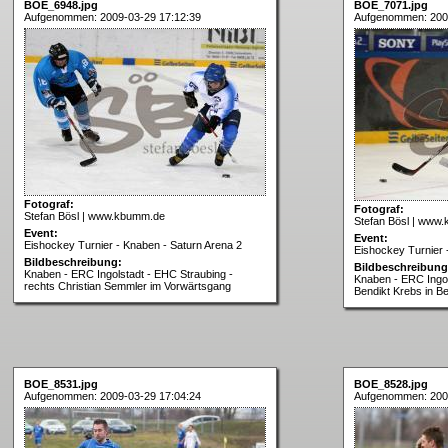
BOE_6948.jpg
BOE_7071.jpg
Aufgenommen: 2009-03-29 17:12:39
Aufgenommen: 200
Fotograf:
Fotograf:
Stefan Bösl | www.kbumm.de
Stefan Bösl | www
Event:
Event:
Eishockey Turnier - Knaben - Saturn Arena 2
Eishockey Turnier 
Bildbeschreibung:
Bildbeschreibung
Knaben - ERC Ingolstadt - EHC Straubing -
Knaben - ERC Ingol
rechts Christian Semmler im Vorwärtsgang
Bendikt Krebs in B
BOE_8531.jpg
BOE_8528.jpg
Aufgenommen: 2009-03-29 17:04:24
Aufgenommen: 200