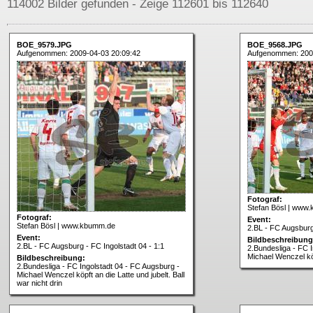
114002 Bilder gefunden - Zeige 112601 bis 112640
BOE_9579.JPG
BOE_9568.JPG
Aufgenommen: 2009-04-03 20:09:42
Aufgenommen: 200
Fotograf:
Stefan Bösl | www
Fotograf:
Event:
Stefan Bösl | www.kbumm.de
2.BL - FC Augsburg 
Event:
Bildbeschreibung
2.BL - FC Augsburg - FC Ingolstadt 04 - 1:1
2.Bundesliga - FC 
Michael Wenczel köp
Bildbeschreibung:
2.Bundesliga - FC Ingolstadt 04 - FC Augsburg -
Michael Wenczel köpft an die Latte und jubelt. Ball
war nicht drin