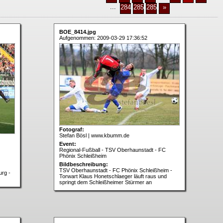
...
2849
2850
2851
»
BOE_8414.jpg
Aufgenommen: 2009-03-29 17:36:52
Fotograf:
Stefan Bösl | www.kbumm.de
Event:
Regional-Fußball - TSV Oberhaunstadt - FC
Phönix Schleißheim
Bildbeschreibung:
TSV Oberhaunstadt - FC Phönix Schleißheim -
urg -
Torwart Klaus Honetschlaeger läuft raus und
springt dem Schleißheimer Stürmer an