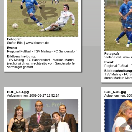
Fotograf:
Stefan Bösl | www.kbumm.de
Event:
Regional Fußball - TSV Mailing - FC Sandersdorf
Fotograf:
Bildbeschreibung:
Stefan Bösl | www
TSV Mailing - FC Sandersdorf - Markus Martini
Event:
(recht) wird noch rechtzeitig vom Sandersdorfer
Regional Fußball -
Verteidiger gestört
Bildbeschreibung
TSV Mailing - FC Sa
durch Markus Marti
BOE_6063.jpg
BOE_6316.jpg
Aufgenommen: 2009-03-27 12:52:14
Aufgenommen: 200