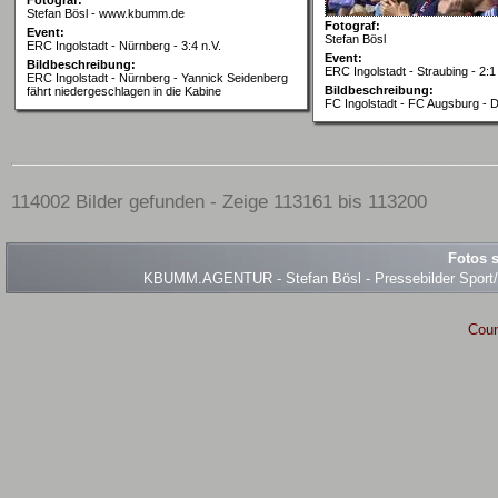
Stefan Bösl - www.kbumm.de
Fotograf:
Event:
Stefan Bösl
ERC Ingolstadt - Nürnberg - 3:4 n.V.
Event:
Bildbeschreibung:
ERC Ingolstadt - Straubing - 2:1
ERC Ingolstadt - Nürnberg - Yannick Seidenberg
Bildbeschreibung:
fährt niedergeschlagen in die Kabine
FC Ingolstadt - FC Augsburg - 
114002 Bilder gefunden - Zeige 113161 bis 113200
Fotos s
KBUMM.AGENTUR - Stefan Bösl - Pressebilder Sport/Ev
Coun