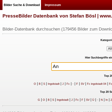
Bilder Suche & Download
Impressum
PresseBilder Datenbank von Stefan Bösl | ww
Bilder-Datenbank durchsuchen (179456 Bilder zum Downlo
Kategori
Hier Suchbegriffe e
Top 2
|
|
|
|
|
|
|
|
|
|
O
B
S
Ingolstadt
J
Fc
-
F
SV
Fc ingolstadt 04
Fc
Top 20 S
|
|
|
|
|
|
|
|
|
|
|
|
|
G
O
B
S
Ingolstadt
J
Fc
F
SV
Ü
-
N
In
2