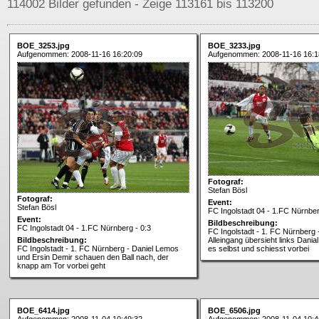
114002 Bilder gefunden - Zeige 113161 bis 113200
BOE_3253.jpg
BOE_3233.jpg
Aufgenommen: 2008-11-16 16:20:09
Aufgenommen: 2008-11-16 16:1
Fotograf:
Stefan Bösl
Fotograf:
Event:
Stefan Bösl
FC Ingolstadt 04 - 1.FC Nürnber
Event:
Bildbeschreibung:
FC Ingolstadt 04 - 1.FC Nürnberg - 0:3
FC Ingolstadt - 1. FC Nürnberg 
Bildbeschreibung:
Alleingang übersieht links Dani
FC Ingolstadt - 1. FC Nürnberg - Daniel Lemos
es selbst und schiesst vorbei
und Ersin Demir schauen den Ball nach, der
knapp am Tor vorbei geht
BOE_6414.jpg
BOE_6506.jpg
Aufgenommen: 2008-11-04 10:49:32
Aufgenommen: 2008-11-04 10:4