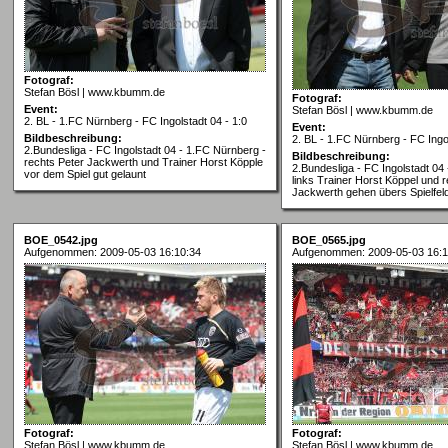
Fotograf:
Stefan Bösl | www.kbumm.de
Fotograf:
Event:
Stefan Bösl | www.kbumm.de
2. BL - 1.FC Nürnberg - FC Ingolstadt 04 - 1:0
Event:
Bildbeschreibung:
2. BL - 1.FC Nürnberg - FC Ingol
2.Bundesliga - FC Ingolstadt 04 - 1.FC Nürnberg -
Bildbeschreibung:
rechts Peter Jackwerth und Trainer Horst Köpple
2.Bundesliga - FC Ingolstadt 04
vor dem Spiel gut gelaunt
links Trainer Horst Köppel und 
Jackwerth gehen übers Spielfel
BOE_0542.jpg
BOE_0565.jpg
Aufgenommen: 2009-05-03 16:10:34
Aufgenommen: 2009-05-03 16:1
Fotograf:
Fotograf:
Stefan Bösl | www.kbumm.de
Stefan Bösl | www.kbumm.de