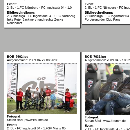
Event:
Event:
2. BL - 1.FC Nürnberg - FC Ingolstadt 04 - 1:0
2. BL - 1.FC Nürnberg - FC Ingol
Bildbeschreibung:
Bildbeschreibung:
2.Bundesliga - FC Ingolstadt 04 - 1.FC Nürnberg -
2.Bundesliga - FC Ingolstadt 04
links Peter Jackwerth und rechts Zecke
Forderung der Club Fans
Neuendorf
BOE_7602.jpg
BOE_7631.jpg
Aufgenommen: 2009-04-27 08:26:03
Aufgenommen: 2009-04-27 08:2
Fotograf:
Fotograf:
Stefan Bösl | www.kbumm.de
Stefan Bösl | www.kbumm.de
Event:
Event:
2. BL - FC Ingolstadt 04 - 1.FSV Mainz 05
2. BL - FC Ingolstadt 04 - 1.FS