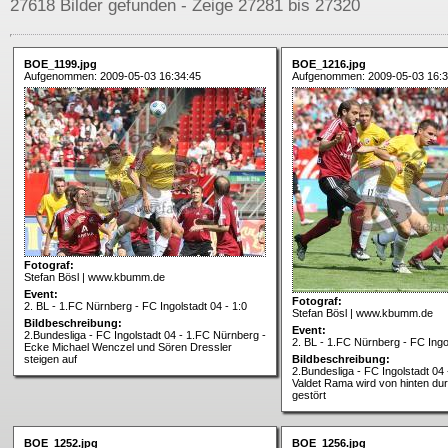
27618 Bilder gefunden - Zeige 27281 bis 27320
BOE_1199.jpg
BOE_1216.jpg
Aufgenommen: 2009-05-03 16:34:45
Aufgenommen: 2009-05-03 16:3
Fotograf:
Stefan Bösl | www.kbumm.de
Event:
Fotograf:
2. BL - 1.FC Nürnberg - FC Ingolstadt 04 - 1:0
Stefan Bösl | www.kbumm.de
Bildbeschreibung:
Event:
2.Bundesliga - FC Ingolstadt 04 - 1.FC Nürnberg -
2. BL - 1.FC Nürnberg - FC Ingol
Ecke Michael Wenczel und Sören Dressler
steigen auf
Bildbeschreibung:
2.Bundesliga - FC Ingolstadt 04
Valdet Rama wird von hinten dur
gestört
BOE_1252.jpg
BOE_1256.jpg