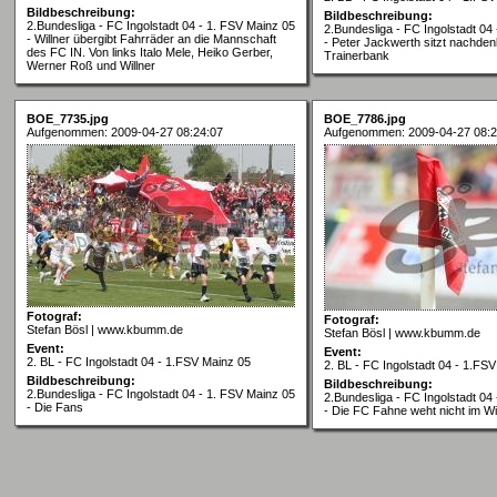
Bildbeschreibung:
Bildbeschreibung:
2.Bundesliga - FC Ingolstadt 04 - 1. FSV Mainz 05
2.Bundesliga - FC Ingolstadt 04
- Willner übergibt Fahrräder an die Mannschaft
- Peter Jackwerth sitzt nachdenkl
des FC IN. Von links Italo Mele, Heiko Gerber,
Trainerbank
Werner Roß und Willner
BOE_7735.jpg
BOE_7786.jpg
Aufgenommen: 2009-04-27 08:24:07
Aufgenommen: 2009-04-27 08:2
Fotograf:
Fotograf:
Stefan Bösl | www.kbumm.de
Stefan Bösl | www.kbumm.de
Event:
Event:
2. BL - FC Ingolstadt 04 - 1.FSV Mainz 05
2. BL - FC Ingolstadt 04 - 1.FS
Bildbeschreibung:
Bildbeschreibung:
2.Bundesliga - FC Ingolstadt 04 - 1. FSV Mainz 05
2.Bundesliga - FC Ingolstadt 04
- Die Fans
- Die FC Fahne weht nicht im W