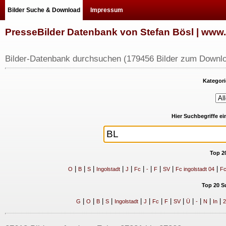
Bilder Suche & Download
Impressum
PresseBilder Datenbank von Stefan Bösl | ww
Bilder-Datenbank durchsuchen (179456 Bilder zum Downlo
Kategori
Hier Suchbegriffe e
Top 2
|
|
|
|
|
|
|
|
|
|
O
B
S
Ingolstadt
J
Fc
-
F
SV
Fc ingolstadt 04
Fc
Top 20 S
|
|
|
|
|
|
|
|
|
|
|
|
|
G
O
B
S
Ingolstadt
J
Fc
F
SV
Ü
-
N
In
2