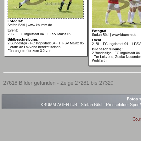
Fotograf:
Stefan Bösl | www.kbumm.de
Event:
Fotograf:
2. BL - FC Ingolstadt 04 - 1.FSV Mainz 05
Stefan Bösl | www.kbumm.de
Bildbeschreibung:
Event:
2.Bundesliga - FC Ingolstadt 04 - 1. FSV Mainz 05
2. BL - FC Ingolstadt 04 - 1.FS
- Vratislav Lokvenc bereitet seinen
Bildbeschreibung:
Führungstreffer zum 3:2 vor
2.Bundesliga - FC Ingolstadt 04
- Tor Lokvenc, Zecke Neuendorf
Wohlfarth
27618 Bilder gefunden - Zeige 27281 bis 27320
Fotos s
KBUMM.AGENTUR - Stefan Bösl - Pressebilder Sport/Ev
Coun