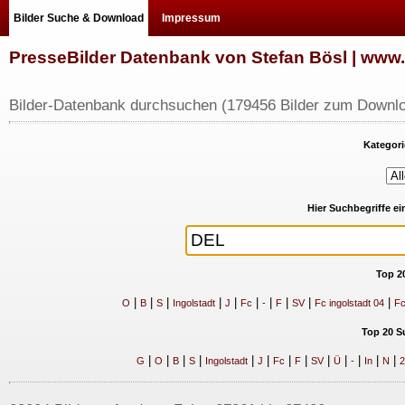
Bilder Suche & Download
Impressum
PresseBilder Datenbank von Stefan Bösl | ww
Bilder-Datenbank durchsuchen (179456 Bilder zum Downlo
Kategori
Hier Suchbegriffe e
Top 2
|
|
|
|
|
|
|
|
|
|
O
B
S
Ingolstadt
J
Fc
-
F
SV
Fc ingolstadt 04
Fc
Top 20 S
|
|
|
|
|
|
|
|
|
|
|
|
|
G
O
B
S
Ingolstadt
J
Fc
F
SV
Ü
-
In
N
2