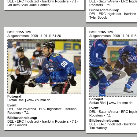
DEL - ERC Ingolstadt - Iserlohn Roosters - 7:1 -
DEL - Saturn Arena - ERC Ingols
Vor dem Spiel, Jubel Fahnen
Roosters - 7:1
Bildbeschreibung:
DEL - ERC Ingolstadt - Iserlohn 
Tyler Bouck
BOE_9255.JPG
BOE_9265.JPG
Aufgenommen: 2009-11-01 11:51:26
Aufgenommen: 2009-11-01 11:5
Fotograf:
Fotograf:
Stefan Bösl | www.kbumm.de
Stefan Bösl | www.kbumm.de
Event:
Event:
DEL - Saturn Arena - ERC Ingolstadt - Iserlohn
DEL - Saturn Arena - ERC Ingols
Roosters - 7:1
Roosters - 7:1
Bildbeschreibung:
Bildbeschreibung:
DEL - ERC Ingolstadt - Iserlohn Roosters - 7:1 -
DEL - ERC Ingolstadt - Iserlohn 
Glen Goodall
Tim Hambly