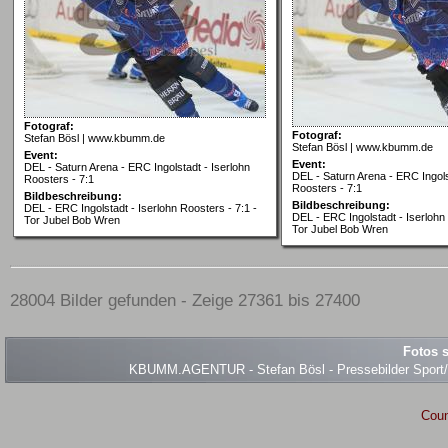
Fotograf:
Fotograf:
Stefan Bösl | www.kbumm.de
Stefan Bösl | www.kbumm.de
Event:
Event:
DEL - Saturn Arena - ERC Ingolstadt - Iserlohn
DEL - Saturn Arena - ERC Ingols
Roosters - 7:1
Roosters - 7:1
Bildbeschreibung:
Bildbeschreibung:
DEL - ERC Ingolstadt - Iserlohn Roosters - 7:1 -
DEL - ERC Ingolstadt - Iserlohn 
Tor Jubel Bob Wren
Tor Jubel Bob Wren
28004 Bilder gefunden - Zeige 27361 bis 27400
Fotos s
KBUMM.AGENTUR - Stefan Bösl - Pressebilder Sport/Ev
Coun