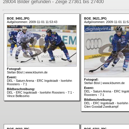
28004 Bilder gefunden - Zeige 27361 bis 27400
BOE_9491.JPG
BOE_9621.JPG
Aufgenommen: 2009-11-01 11:53:43
Aufgenommen: 2009-11-01 11:5
Fotograf:
Stefan Bösl | www.kbumm.de
Event:
Fotograf:
DEL - Saturn Arena - ERC Ingolstadt - Iserlohn
Stefan Bösl | www.kbumm.de
Roosters - 7:1
Event:
Bildbeschreibung:
DEL - Saturn Arena - ERC Ingols
DEL - ERC Ingolstadt - Iserlohn Roosters - 7:1 -
Roosters - 7:1
Vince Bellissimo
Bildbeschreibung:
DEL - ERC Ingolstadt - Iserlohn 
Glen Goodall Zweikampf
BOE_9693.JPG
BOE_9701.JPG