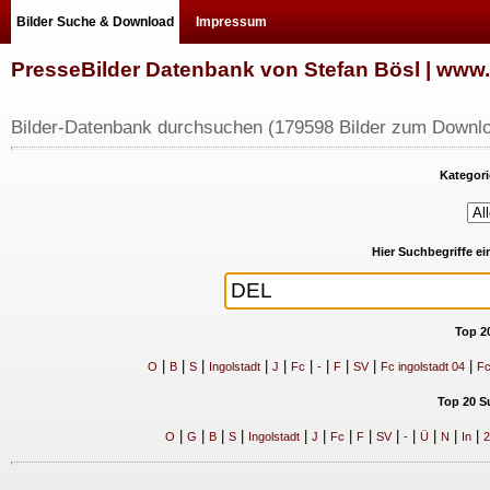
Bilder Suche & Download
Impressum
PresseBilder Datenbank von Stefan Bösl | ww
Bilder-Datenbank durchsuchen (179598 Bilder zum Downlo
Kategori
Hier Suchbegriffe e
Top 2
|
|
|
|
|
|
|
|
|
|
O
B
S
Ingolstadt
J
Fc
-
F
SV
Fc ingolstadt 04
Fc
Top 20 S
|
|
|
|
|
|
|
|
|
|
|
|
|
O
G
B
S
Ingolstadt
J
Fc
F
SV
-
Ü
N
In
2