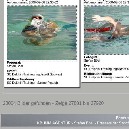
Aufgenommen: 2008-02-06 22:35:02
Aufgenommen: 2008-02-06 22:3
Fotograf:
Stefan Bösl
Fotograf:
Event:
Stefan Bösl
SC Delphin Training Ingolstadt 
Event:
Bildbeschreibung:
SC Delphin Training Ingolstadt Südwest
SC Delphin Training - Janine Pi
Bildbeschreibung:
SC Delphin Training - Janine Pietsch
28004 Bilder gefunden - Zeige 27881 bis 27920
Fotos s
KBUMM.AGENTUR - Stefan Bösl - Pressebilder Sport/Ev