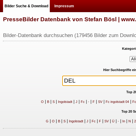
Bilder Suche & Download
Impressum
PresseBilder Datenbank von Stefan Bösl | ww
Bilder-Datenbank durchsuchen (179456 Bilder zum Downlo
Kategori
Hier Suchbegriffe e
Top 2
|
|
|
|
|
|
|
|
|
|
O
B
S
Ingolstadt
J
Fc
-
F
SV
Fc ingolstadt 04
Fc
Top 20 S
|
|
|
|
|
|
|
|
|
|
|
|
|
G
O
B
S
Ingolstadt
J
Fc
F
SV
Ü
-
In
N
2