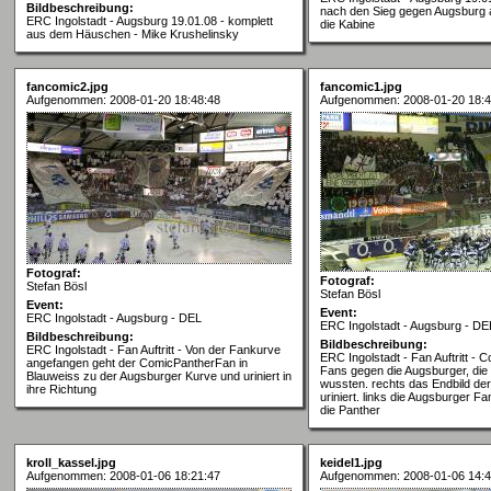
Bildbeschreibung:
nach den Sieg gegen Augsburg 
ERC Ingolstadt - Augsburg 19.01.08 - komplett
die Kabine
aus dem Häuschen - Mike Krushelinsky
fancomic2.jpg
fancomic1.jpg
Aufgenommen: 2008-01-20 18:48:48
Aufgenommen: 2008-01-20 18:4
Fotograf:
Fotograf:
Stefan Bösl
Stefan Bösl
Event:
Event:
ERC Ingolstadt - Augsburg - DEL
ERC Ingolstadt - Augsburg - DE
Bildbeschreibung:
Bildbeschreibung:
ERC Ingolstadt - Fan Auftritt - Von der Fankurve
ERC Ingolstadt - Fan Auftritt - 
angefangen geht der ComicPantherFan in
Fans gegen die Augsburger, die
Blauweiss zu der Augsburger Kurve und uriniert in
wussten. rechts das Endbild de
ihre Richtung
uriniert. links die Augsburger F
die Panther
kroll_kassel.jpg
keidel1.jpg
Aufgenommen: 2008-01-06 18:21:47
Aufgenommen: 2008-01-06 14:4