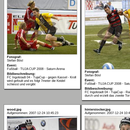
Fotograf:
Stefan Bösl
Event:
Fußball - TUJA CUP 2008 - Saturn Arena
Fotograf:
Bildbeschreibung:
Stefan Bösl
FC Ingolstadt 04 - TujaCup - gegen Kassel - Kroll
Event:
wird gefoult und es folgt 7meter die Keidel
Fußball - TUJA CUP 2008 - Sat
schiesst und vergibt
Bildbeschreibung:
FC Ingolstadt 04 - TujaCup - Ral
durch und erzielt das zweite Tor
wood.jpg
hinterstocker.jpg
Aufgenommen: 2007-12-24 10:45:23
Aufgenommen: 2007-12-24 10:4