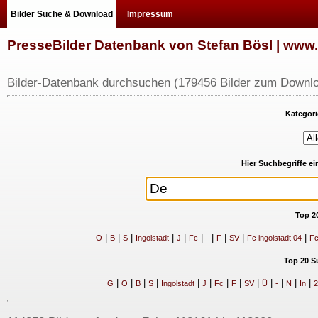
Bilder Suche & Download
Impressum
PresseBilder Datenbank von Stefan Bösl | ww
Bilder-Datenbank durchsuchen (179456 Bilder zum Downlo
Kategori
Hier Suchbegriffe e
Top 2
|
|
|
|
|
|
|
|
|
|
O
B
S
Ingolstadt
J
Fc
-
F
SV
Fc ingolstadt 04
Fc
Top 20 S
|
|
|
|
|
|
|
|
|
|
|
|
|
G
O
B
S
Ingolstadt
J
Fc
F
SV
Ü
-
N
In
2