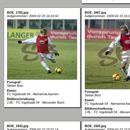
BOE_1782.jpg
BOE_1667.jpg
Aufgenommen: 2009-02-25 16:24:44
Aufgenommen: 2009-02-25 16:2
Fotograf:
Stefan Bösl
Event:
Fotograf:
FC Ingolstadt 04 - Alemannia Aachen
Stefan Bösl
Bildbeschreibung:
Event:
2.BL - FC Ingolstadt 04 - Alexander Buch
FC Ingolstadt 04 - Alemannia A
Bildbeschreibung:
2.BL - FC Ingolstadt 04 - Alexa
BOE_1932.jpg
BOE_1920.jpg
Aufgenommen: 2009-02-22 15:57:14
Aufgenommen: 2009-02-22 15:5