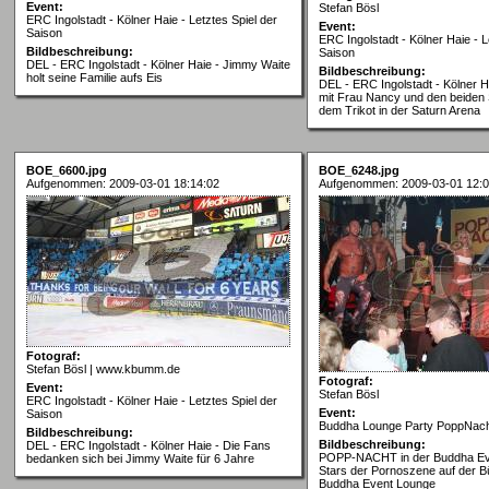
Event:
Stefan Bösl
ERC Ingolstadt - Kölner Haie - Letztes Spiel der
Event:
Saison
ERC Ingolstadt - Kölner Haie - L
Bildbeschreibung:
Saison
DEL - ERC Ingolstadt - Kölner Haie - Jimmy Waite
Bildbeschreibung:
holt seine Familie aufs Eis
DEL - ERC Ingolstadt - Kölner 
mit Frau Nancy und den beiden
dem Trikot in der Saturn Arena
BOE_6600.jpg
BOE_6248.jpg
Aufgenommen: 2009-03-01 18:14:02
Aufgenommen: 2009-03-01 12:0
Fotograf:
Stefan Bösl | www.kbumm.de
Fotograf:
Event:
Stefan Bösl
ERC Ingolstadt - Kölner Haie - Letztes Spiel der
Event:
Saison
Buddha Lounge Party PoppNac
Bildbeschreibung:
Bildbeschreibung:
DEL - ERC Ingolstadt - Kölner Haie - Die Fans
POPP-NACHT in der Buddha Eve
bedanken sich bei Jimmy Waite für 6 Jahre
Stars der Pornoszene auf der B
Buddha Event Lounge