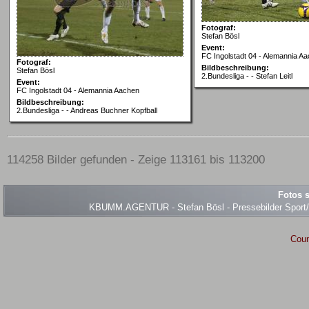
Fotograf:
Stefan Bösl
Event:
FC Ingolstadt 04 - Alemannia A
Fotograf:
Bildbeschreibung:
Stefan Bösl
2.Bundesliga - - Stefan Leitl
Event:
FC Ingolstadt 04 - Alemannia Aachen
Bildbeschreibung:
2.Bundesliga - - Andreas Buchner Kopfball
114258 Bilder gefunden - Zeige 113161 bis 113200
Fotos s
KBUMM.AGENTUR - Stefan Bösl - Pressebilder Sport/Ev
Coun