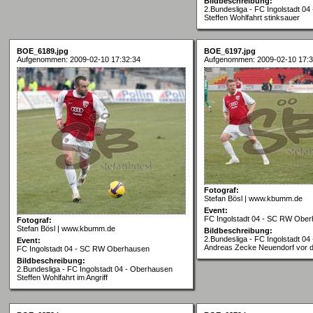
Bildbeschreibung:
2.Bundesliga - FC Ingolstadt 0
Steffen Wohlfahrt stinksauer
BOE_6189.jpg
BOE_6197.jpg
Aufgenommen: 2009-02-10 17:32:34
Aufgenommen: 2009-02-10 17:3
Fotograf:
Stefan Bösl | www.kbumm.de
Event:
FC Ingolstadt 04 - SC RW Obe
Fotograf:
Stefan Bösl | www.kbumm.de
Bildbeschreibung:
2.Bundesliga - FC Ingolstadt 04
Event:
Andreas Zecke Neuendorf vor 
FC Ingolstadt 04 - SC RW Oberhausen
Bildbeschreibung:
2.Bundesliga - FC Ingolstadt 04 - Oberhausen
Steffen Wohlfahrt im Angriff