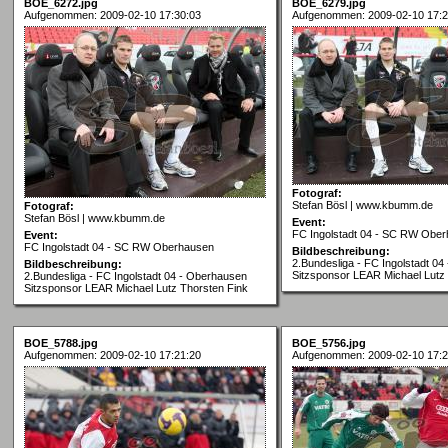
BOE_6272.jpg
BOE_6279.jpg
Aufgenommen: 2009-02-10 17:30:03
Aufgenommen: 2009-02-10 17:2
Fotograf:
Stefan Bösl | www.kbumm.de
Fotograf:
Stefan Bösl | www.kbumm.de
Event:
FC Ingolstadt 04 - SC RW Obe
Event:
FC Ingolstadt 04 - SC RW Oberhausen
Bildbeschreibung:
2.Bundesliga - FC Ingolstadt 0
Bildbeschreibung:
Sitzsponsor LEAR Michael Lutz
2.Bundesliga - FC Ingolstadt 04 - Oberhausen
Sitzsponsor LEAR Michael Lutz Thorsten Fink
BOE_5788.jpg
BOE_5756.jpg
Aufgenommen: 2009-02-10 17:21:20
Aufgenommen: 2009-02-10 17:2