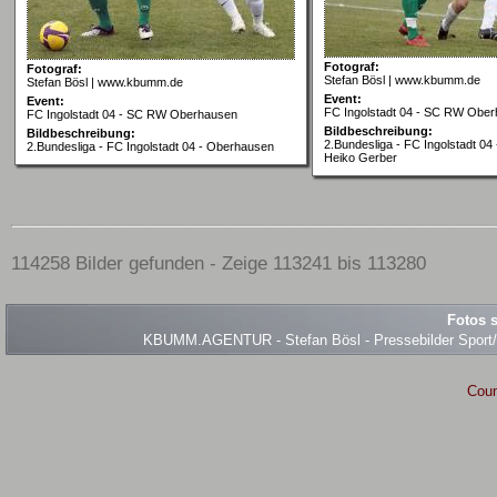
Fotograf:
Fotograf:
Stefan Bösl | www.kbumm.de
Stefan Bösl | www.kbumm.de
Event:
Event:
FC Ingolstadt 04 - SC RW Obe
FC Ingolstadt 04 - SC RW Oberhausen
Bildbeschreibung:
Bildbeschreibung:
2.Bundesliga - FC Ingolstadt 0
2.Bundesliga - FC Ingolstadt 04 - Oberhausen
Heiko Gerber
114258 Bilder gefunden - Zeige 113241 bis 113280
Fotos s
KBUMM.AGENTUR - Stefan Bösl - Pressebilder Sport/Ev
Coun