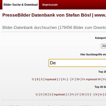
Bilder Suche & Download
Impressum
PresseBilder Datenbank von Stefan Bösl | ww
Bilder-Datenbank durchsuchen (179456 Bilder zum Downlo
Kategori
Hier Suchbegriffe e
Top 2
|
|
|
|
|
|
|
|
|
|
O
B
S
Ingolstadt
J
Fc
-
F
SV
Fc ingolstadt 04
Fc
Top 20 S
|
|
|
|
|
|
|
|
|
|
|
|
|
G
O
B
S
Ingolstadt
J
Fc
F
SV
Ü
-
N
In
2