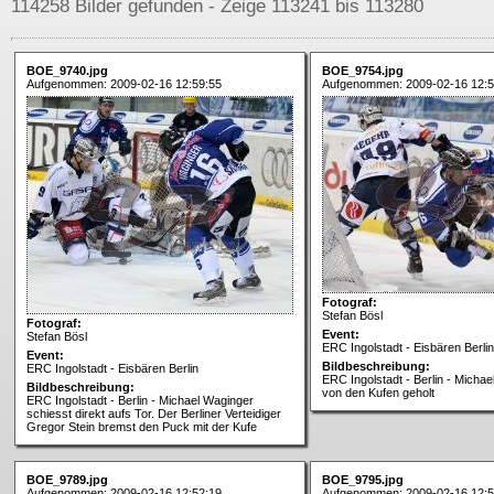
114258 Bilder gefunden - Zeige 113241 bis 113280
BOE_9740.jpg
BOE_9754.jpg
Aufgenommen: 2009-02-16 12:59:55
Aufgenommen: 2009-02-16 12:5
Fotograf:
Stefan Bösl
Fotograf:
Event:
Stefan Bösl
ERC Ingolstadt - Eisbären Berlin
Event:
Bildbeschreibung:
ERC Ingolstadt - Eisbären Berlin
ERC Ingolstadt - Berlin - Michae
Bildbeschreibung:
von den Kufen geholt
ERC Ingolstadt - Berlin - Michael Waginger
schiesst direkt aufs Tor. Der Berliner Verteidiger
Gregor Stein bremst den Puck mit der Kufe
BOE_9789.jpg
BOE_9795.jpg
Aufgenommen: 2009-02-16 12:52:19
Aufgenommen: 2009-02-16 12:5