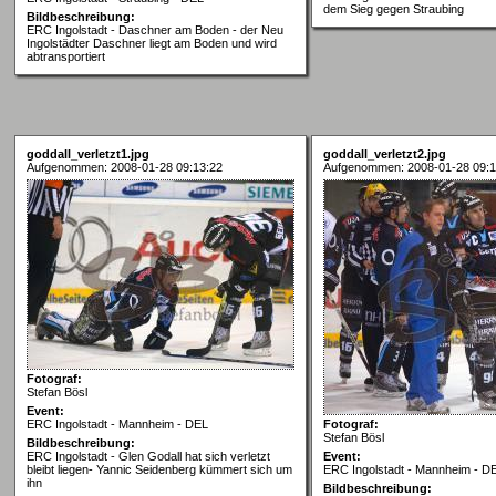
dem Sieg gegen Straubing
Bildbeschreibung:
ERC Ingolstadt - Daschner am Boden - der Neu
Ingolstädter Daschner liegt am Boden und wird
abtransportiert
goddall_verletzt1.jpg
goddall_verletzt2.jpg
Aufgenommen: 2008-01-28 09:13:22
Aufgenommen: 2008-01-28 09:1
Fotograf:
Stefan Bösl
Event:
ERC Ingolstadt - Mannheim - DEL
Fotograf:
Stefan Bösl
Bildbeschreibung:
ERC Ingolstadt - Glen Godall hat sich verletzt
Event:
bleibt liegen- Yannic Seidenberg kümmert sich um
ERC Ingolstadt - Mannheim - D
ihn
Bildbeschreibung: