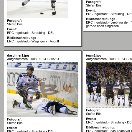
Fotograf:
Stefan Bösl
Event:
ERC Ingolstadt - Straubing - DE
Bildbeschreibung:
Fotograf:
ERC Ingolstadt - Leeb vor dem 
Stefan Bösl
gerade noch eingreifen
Event:
ERC Ingolstadt - Straubing - DEL
Bildbeschreibung:
ERC Ingolstadt - Waginger im Angriff
daschner1.jpg
team1.jpg
Aufgenommen: 2008-02-24 12:05:31
Aufgenommen: 2008-02-24 12:0
Fotograf:
Stefan Bösl
Event:
Fotograf:
ERC Ingolstadt - Straubing - DE
Stefan Bösl
Bildbeschreibung:
Event:
ERC Ingolstadt - das Team vor
ERC Ingolstadt - Straubing - DEL