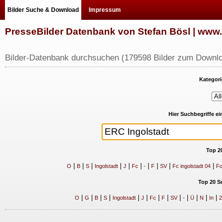
Bilder Suche & Download
Impressum
PresseBilder Datenbank von Stefan Bösl | ww
Bilder-Datenbank durchsuchen (179598 Bilder zum Downlo
Kategori
Hier Suchbegriffe e
Top 2
|
|
|
|
|
|
|
|
|
|
O
B
S
Ingolstadt
J
Fc
-
F
SV
Fc ingolstadt 04
Fc
Top 20 S
|
|
|
|
|
|
|
|
|
|
|
|
|
O
G
B
S
Ingolstadt
J
Fc
F
SV
-
Ü
N
In
2