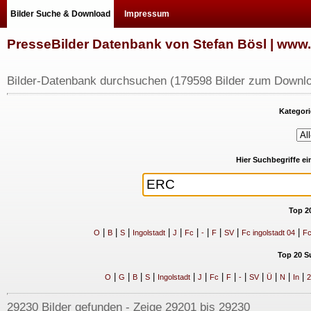
Bilder Suche & Download
Impressum
PresseBilder Datenbank von Stefan Bösl | ww
Bilder-Datenbank durchsuchen (179598 Bilder zum Downlo
Kategori
Hier Suchbegriffe e
Top 2
|
|
|
|
|
|
|
|
|
|
O
B
S
Ingolstadt
J
Fc
-
F
SV
Fc ingolstadt 04
Fc
Top 20 S
|
|
|
|
|
|
|
|
|
|
|
|
|
O
G
B
S
Ingolstadt
J
Fc
F
-
SV
Ü
N
In
2
29230 Bilder gefunden - Zeige 29201 bis 29230