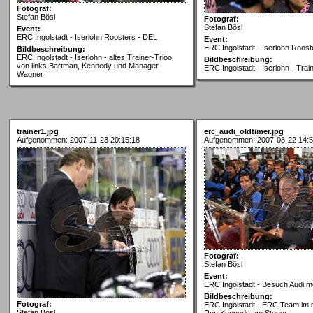
Fotograf:
Stefan Bösl
Fotograf:
Stefan Bösl
Event:
ERC Ingolstadt - Iserlohn Roosters - DEL
Event:
ERC Ingolstadt - Iserlohn Roost
Bildbeschreibung:
ERC Ingolstadt - Iserlohn - altes Trainer-Trioo.
Bildbeschreibung:
von links Bartman, Kennedy und Manager
ERC Ingolstadt - Iserlohn - Tra
Wagner
trainer1.jpg
erc_audi_oldtimer.jpg
Aufgenommen: 2007-11-23 20:15:18
Aufgenommen: 2007-08-22 14:5
Fotograf:
Stefan Bösl
Event:
ERC Ingolstadt - Besuch Audi 
Bildbeschreibung:
Fotograf:
ERC Ingolstadt - ERC Team im
Stefan Bösl
Ron Kennedy am Steuer