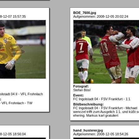
BOE_7600.jpg
8-12-07 15:57:35
Aufgenommen: 2008-12-05 20:02:24
Fotograf:
Stefan Bösl
olstadt 04 II - VFL Frohnlach
Event:
FC Ingolstadt 04 - FSV Frankfurt - 1:1
:
I - VFL Frohnlach - TW
Bildbeschreibung:
FC Ingolstadt 04 - FSV Frankfurt - Michael
wenczel trifft zum Ausgelich 1:1. und küßt s
ehering. Markus karl gratuliert
hand_husterer.jpg
8-12-05 18:56:04
Aufgenommen: 2008-12-05 18:54:26