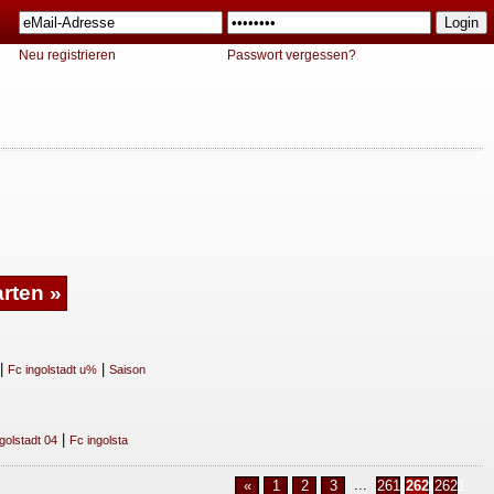
Neu registrieren
Passwort vergessen?
|
|
Fc ingolstadt u%
Saison
|
golstadt 04
Fc ingolsta
...
«
1
2
3
2619
2620
2621