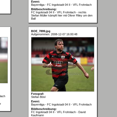
Event:
Bayernliga - FC Ingolstadt 04 II - VFL Frohnlach
Bildbeschreibung:
FC Ingolstadt 04 II - VFL Frohnlach - rechts
Stefan Müller kämpft hier mit Oliver Riley um den
Ball
BOE_7899.jpg
Aufgenommen: 2008-12-07 16:00:48
Fotograf:
nlach
Stefan Bösl
Event:
r
Bayernliga - FC Ingolstadt 04 II - VFL Frohnlach
Bildbeschreibung:
FC Ingolstadt 04 II - VFL Frohnlach - David
Kaufmann