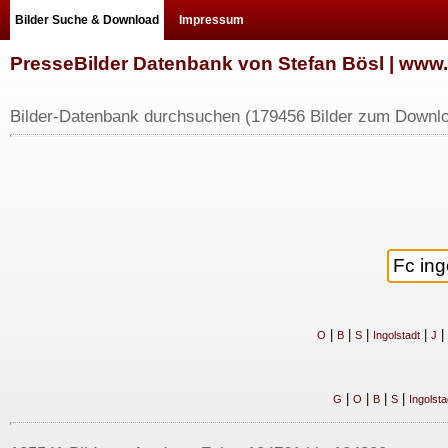
Bilder Suche & Download
Impressum
PresseBilder Datenbank von Stefan Bösl | ww
Bilder-Datenbank durchsuchen (179456 Bilder zum Downlo
|
|
|
|
|
O
B
S
Ingolstadt
J
|
|
|
|
G
O
B
S
Ingolsta