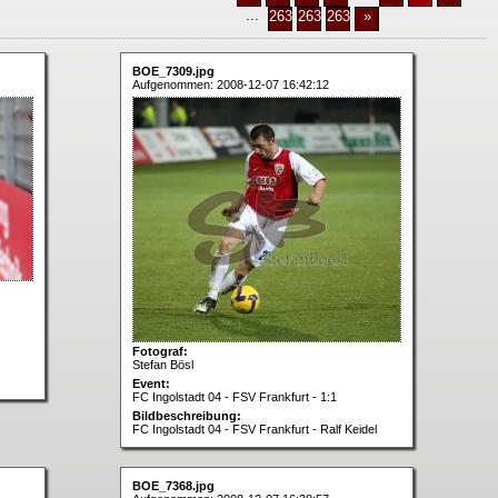
...
2637
2638
2639
»
BOE_7309.jpg
Aufgenommen: 2008-12-07 16:42:12
Fotograf:
Stefan Bösl
Event:
FC Ingolstadt 04 - FSV Frankfurt - 1:1
Bildbeschreibung:
FC Ingolstadt 04 - FSV Frankfurt - Ralf Keidel
BOE_7368.jpg