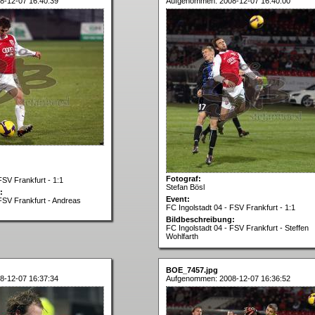
8-12-07 16:40:39
Aufgenommen: 2008-12-07 16:40:00
Fotograf:
FSV Frankfurt - 1:1
Stefan Bösl
:
Event:
 FSV Frankfurt - Andreas
FC Ingolstadt 04 - FSV Frankfurt - 1:1
Bildbeschreibung:
FC Ingolstadt 04 - FSV Frankfurt - Steffen
Wohlfarth
BOE_7457.jpg
8-12-07 16:37:34
Aufgenommen: 2008-12-07 16:36:52