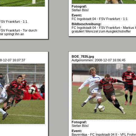
Fotograf:
Stefan Bösl
Event:
FC Ingolstadt 04 - FSV Frankfurt - 1:1
FSV Frankfurt - 1:1
Bildbeschreibung:
:
FC Ingolstadt 04 - FSV Frankfurt - Markus 
FSV Frankfurt - Tor durch
gratuliert Wenczel zum Ausgleichstreffer
r springt ihn an
BOE_7835.jpg
8-12-07 16:07:37
Aufgenommen: 2008-12-07 16:06:45
Fotograf:
Stefan Bösl
Event:
Bayernliga - FC Ingolstadt 04 II - VFL Froh