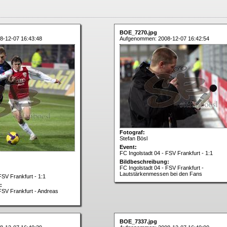
BOE_7270.jpg
8-12-07 16:43:48
Aufgenommen: 2008-12-07 16:42:54
Fotograf:
Stefan Bösl
Event:
FC Ingolstadt 04 - FSV Frankfurt - 1:1
Bildbeschreibung:
FC Ingolstadt 04 - FSV Frankfurt -
Lautstärkenmessen bei den Fans
FSV Frankfurt - 1:1
:
 FSV Frankfurt - Andreas
BOE_7337.jpg