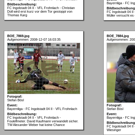
Bayernliga - FC Ing
Bildbeschreibung:
FC Ingolstadt 04 II - VFL Frohnlach - Christian
Bildbeschreibung
Doll wird erst kurz vor dem Tor gestoppt von
FC Ingolstadt 04 II
Thomas Karg
Müller versucht es 
BOE_7869.jpg
BOE_7884.jpg
Aufgenommen: 2008-12-07 16:03:35
Aufgenommen: 200
Fotograf:
Stefan Bösl
Event:
Fotograf:
Bayernliga - FC Ingolstadt 04 II - VFL Frohnlach
Stefan Bösl
Bildbeschreibung:
Event:
FC Ingolstadt 04 II - VFL Frohnlach -
Bayernliga - FC Ing
Foulelfmeter. David Kaufmann verwandelt sicher.
Bildbeschreibung
TW Alexander Weber hat keine Chance
FC Ingolstadt 04 II
Wiesinger