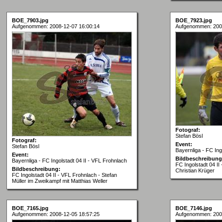
BOE_7903.jpg
BOE_7923.jpg
Aufgenommen: 2008-12-07 16:00:14
Aufgenommen: 200
Fotograf:
Stefan Bösl
Fotograf:
Event:
Stefan Bösl
Bayernliga - FC Ing
Event:
Bildbeschreibung
Bayernliga - FC Ingolstadt 04 II - VFL Frohnlach
FC Ingolstadt 04 I
Bildbeschreibung:
Christian Krüger
FC Ingolstadt 04 II - VFL Frohnlach - Stefan
Müller im Zweikampf mit Matthias Weller
BOE_7165.jpg
BOE_7146.jpg
Aufgenommen: 2008-12-05 18:57:25
Aufgenommen: 200