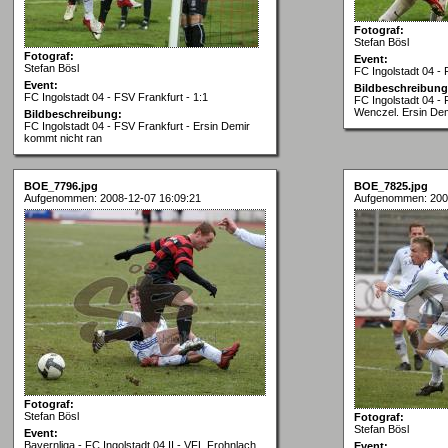
Fotograf:
Stefan Bösl
Fotograf:
Event:
Stefan Bösl
FC Ingolstadt 04 - 
Event:
Bildbeschreibung
FC Ingolstadt 04 - FSV Frankfurt - 1:1
FC Ingolstadt 04 - 
Wenczel. Ersin Demi
Bildbeschreibung:
FC Ingolstadt 04 - FSV Frankfurt - Ersin Demir
kommt nicht ran
BOE_7796.jpg
BOE_7825.jpg
Aufgenommen: 2008-12-07 16:09:21
Aufgenommen: 200
Fotograf:
Stefan Bösl
Fotograf:
Stefan Bösl
Event:
Bayernliga - FC Ingolstadt 04 II - VFL Frohnlach
Event: