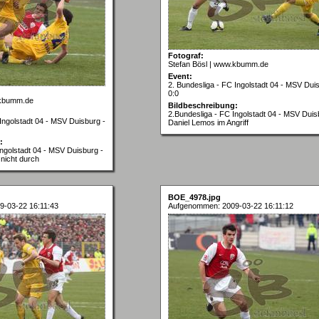
Fotograf:
Stefan Bösl | www.kbumm.de
Event:
2. Bundesliga - FC Ingolstadt 04 - MSV Dui
0:0
.kbumm.de
Bildbeschreibung:
2.Bundesliga - FC Ingolstadt 04 - MSV Duis
Ingolstadt 04 - MSV Duisburg -
Daniel Lemos im Angriff
:
Ingolstadt 04 - MSV Duisburg -
 nicht durch
BOE_4978.jpg
-03-22 16:11:43
Aufgenommen: 2009-03-22 16:11:12