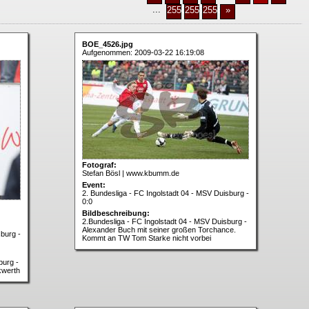
...
2556
2557
2558
»
BOE_4526.jpg
Aufgenommen: 2009-03-22 16:19:08
Fotograf:
Stefan Bösl | www.kbumm.de
Event:
2. Bundesliga - FC Ingolstadt 04 - MSV Duisburg -
0:0
Bildbeschreibung:
2.Bundesliga - FC Ingolstadt 04 - MSV Duisburg -
Alexander Buch mit seiner großen Torchance.
sburg -
Kommt an TW Tom Starke nicht vorbei
burg -
kwerth