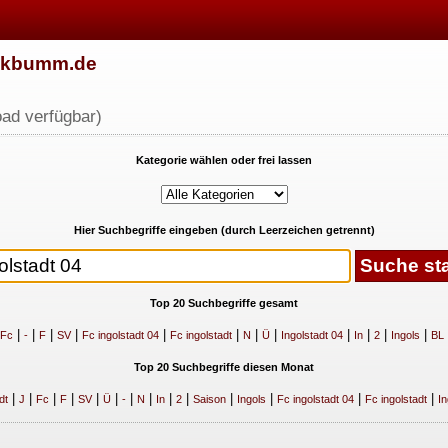
w.kbumm.de
ad verfügbar)
Kategorie wählen oder frei lassen
Hier Suchbegriffe eingeben (durch Leerzeichen getrennt)
Top 20 Suchbegriffe gesamt
|
|
|
|
|
|
|
|
|
|
|
|
Fc
-
F
SV
Fc ingolstadt 04
Fc ingolstadt
N
Ü
Ingolstadt 04
In
2
Ingols
BL
Top 20 Suchbegriffe diesen Monat
|
|
|
|
|
|
|
|
|
|
|
|
|
|
dt
J
Fc
F
SV
Ü
-
N
In
2
Saison
Ingols
Fc ingolstadt 04
Fc ingolstadt
In