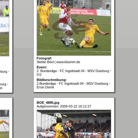
Fotograf:
Stefan Bösl | www.kbumm.de
Event:
2. Bundesliga - FC Ingolstadt 04 - MSV Duisburg -
sburg -
0:0
Bildbeschreibung:
2.Bundesliga - FC Ingolstadt 04 - MSV Duisburg -
burg -
Ersin Demir
us
BOE_4895.jpg
Aufgenommen: 2009-03-22 16:12:27