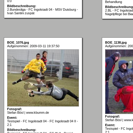
0:0
Behandlung
Bildbeschreibung:
Bildbeschreibung
2.Bundesliga - FC Ingolstadt 04 - MSV Duisburg -
2.BL - FC Ingolstad
Ivan Santini zuspät
Nagelpflege bei Bi
BOE_1076.jpg
BOE_1138.jpg
Aufgenommen: 2009-03-11 19:37:50
Aufgenommen: 2009
Fotograf:
Stefan Bösl | www.kbumm.de
Fotograf:
Event:
Stefan Bösl | www
Testspiel - FC Ingolstadt 04 - FC Ingolstadt 04 II -
2:1
Event:
Testspiel - FC Ingol
Bildbeschreibung:
2:1