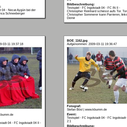
Bildbeschreibung:
:
Testspiel - FC Ingolstadt 04 - FC IN II -
t 04 - Necat Aygün bei der
Christopher Reinhard schiesst aufs Tor. To
anca Schneeberger
Christopher Sommerer kann Parrieren, links
Demir
BOE_1162.jpg
-03-11 19:37:18
Aufgenommen: 2009-03-11 19:36:47
Fotograf:
Stefan Bösl | www.kbumm.de
Event:
.kbumm.de
Testspiel - FC Ingolstadt 04 - FC Ingolstadt 0
2:1
stadt 04 - FC Ingolstadt 04 II -
Bildbeschreibung: