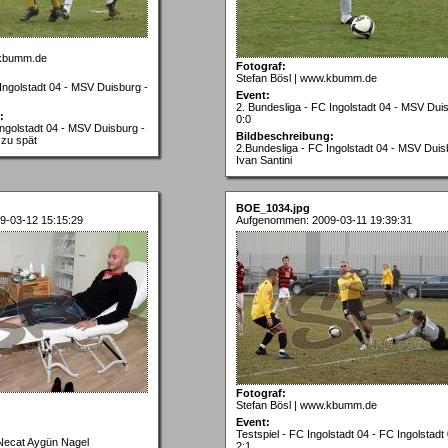
.kbumm.de
Fotograf:
Stefan Bösl | www.kbumm.de
Ingolstadt 04 - MSV Duisburg -
Event:
2. Bundesliga - FC Ingolstadt 04 - MSV Dui
:
0:0
Ingolstadt 04 - MSV Duisburg -
Bildbeschreibung:
 zu spät
2.Bundesliga - FC Ingolstadt 04 - MSV Duis
Ivan Santini
BOE_1034.jpg
9-03-12 15:15:29
Aufgenommen: 2009-03-11 19:39:31
Fotograf:
Stefan Bösl | www.kbumm.de
Event:
Testspiel - FC Ingolstadt 04 - FC Ingolstadt 0
 Necat Aygün Nagel
2:1