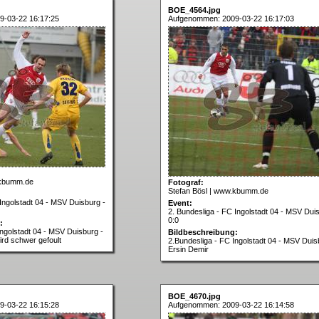
BOE_4564.jpg
9-03-22 16:17:25
Aufgenommen: 2009-03-22 16:17:03
.kbumm.de
Fotograf:
Stefan Bösl | www.kbumm.de
Ingolstadt 04 - MSV Duisburg -
Event:
2. Bundesliga - FC Ingolstadt 04 - MSV Dui
0:0
:
Ingolstadt 04 - MSV Duisburg -
Bildbeschreibung:
ird schwer gefoult
2.Bundesliga - FC Ingolstadt 04 - MSV Duis
Ersin Demir
BOE_4670.jpg
9-03-22 16:15:28
Aufgenommen: 2009-03-22 16:14:58