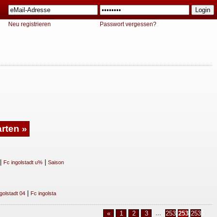
Neu registrieren
Passwort vergessen?
|
|
Fc ingolstadt u%
Saison
|
golstadt 04
Fc ingolsta
...
«
1
2
3
2533
2534
2535