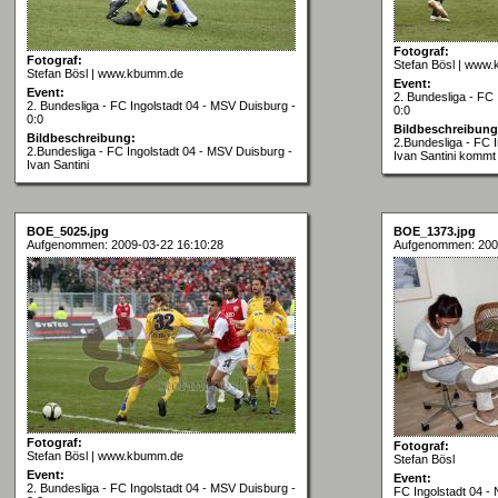
Fotograf:
Fotograf:
Stefan Bösl | www
Stefan Bösl | www.kbumm.de
Event:
Event:
2. Bundesliga - FC 
2. Bundesliga - FC Ingolstadt 04 - MSV Duisburg -
0:0
0:0
Bildbeschreibung
Bildbeschreibung:
2.Bundesliga - FC 
2.Bundesliga - FC Ingolstadt 04 - MSV Duisburg -
Ivan Santini kommt
Ivan Santini
BOE_5025.jpg
BOE_1373.jpg
Aufgenommen: 2009-03-22 16:10:28
Aufgenommen: 200
Fotograf:
Fotograf:
Stefan Bösl | www.kbumm.de
Stefan Bösl
Event:
Event:
2. Bundesliga - FC Ingolstadt 04 - MSV Duisburg -
FC Ingolstadt 04 -