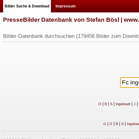
Bilder Suche & Download
Impressum
PresseBilder Datenbank von Stefan Bösl | ww
Bilder-Datenbank durchsuchen (179456 Bilder zum Downlo
|
|
|
|
|
O
B
S
Ingolstadt
J
|
|
|
|
G
O
B
S
Ingolsta