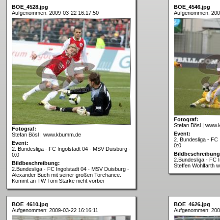
BOE_4528.jpg
BOE_4546.jpg
Aufgenommen: 2009-03-22 16:17:50
Aufgenommen: 200
Fotograf:
Stefan Bösl | www
Fotograf:
Event:
Stefan Bösl | www.kbumm.de
2. Bundesliga - FC 
Event:
0:0
2. Bundesliga - FC Ingolstadt 04 - MSV Duisburg -
Bildbeschreibung
0:0
2.Bundesliga - FC 
Bildbeschreibung:
Steffen Wohlfarth w
2.Bundesliga - FC Ingolstadt 04 - MSV Duisburg -
Alexander Buch mit seiner großen Torchance.
Kommt an TW Tom Starke nicht vorbei
BOE_4610.jpg
BOE_4626.jpg
Aufgenommen: 2009-03-22 16:16:11
Aufgenommen: 200