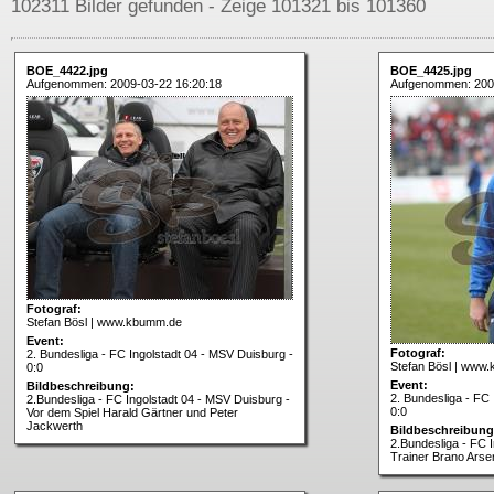
102311 Bilder gefunden - Zeige 101321 bis 101360
BOE_4422.jpg
BOE_4425.jpg
Aufgenommen: 2009-03-22 16:20:18
Aufgenommen: 200
Fotograf:
Stefan Bösl | www.kbumm.de
Event:
Fotograf:
2. Bundesliga - FC Ingolstadt 04 - MSV Duisburg -
Stefan Bösl | www
0:0
Event:
Bildbeschreibung:
2. Bundesliga - FC 
2.Bundesliga - FC Ingolstadt 04 - MSV Duisburg -
0:0
Vor dem Spiel Harald Gärtner und Peter
Jackwerth
Bildbeschreibung
2.Bundesliga - FC 
Trainer Brano Arse