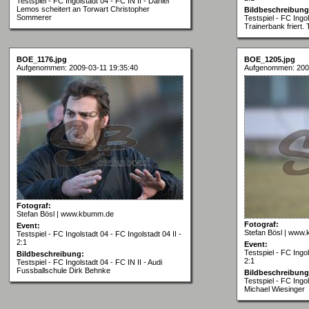
Testspiel - FC Ingolstadt 04 - FC IN II - Daniel
Lemos scheitert an Torwart Christopher
Bildbeschreibung
Sommerer
Testspiel - FC Ingol
Trainerbank friert.
BOE_1176.jpg
BOE_1205.jpg
Aufgenommen: 2009-03-11 19:35:40
Aufgenommen: 2009
Fotograf:
Stefan Bösl | www.kbumm.de
Fotograf:
Event:
Stefan Bösl | www
Testspiel - FC Ingolstadt 04 - FC Ingolstadt 04 II -
2:1
Event:
Testspiel - FC Ingol
Bildbeschreibung:
2:1
Testspiel - FC Ingolstadt 04 - FC IN II - Audi
Fussballschule Dirk Behnke
Bildbeschreibung
Testspiel - FC Ingol
Michael Wiesinger