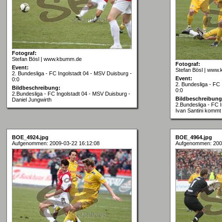
Fotograf:
Stefan Bösl | www.kbumm.de
Fotograf:
Event:
Stefan Bösl | www
2. Bundesliga - FC Ingolstadt 04 - MSV Duisburg -
Event:
0:0
2. Bundesliga - FC 
Bildbeschreibung:
0:0
2.Bundesliga - FC Ingolstadt 04 - MSV Duisburg -
Bildbeschreibung
Daniel Jungwirth
2.Bundesliga - FC 
Ivan Santini kommt
BOE_4924.jpg
BOE_4964.jpg
Aufgenommen: 2009-03-22 16:12:08
Aufgenommen: 2009