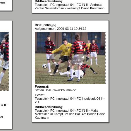
Bildbeschreibung:
dreas
Testspiel - FC Ingolstadt 04 - FC IN II - Andreas
Zecke Neuendorf im Zweikampf David Kaufmann
BOE_0860.jpg
Aufgenommen: 2009-03-11 19:34:12
Fotograf:
Stefan Bösl | www.kbumm.de
Event:
Testspiel - FC Ingolstadt 04 - FC Ingolstadt 04 II -
2:1
4 II -
Bildbeschreibung:
Testspiel - FC Ingolstadt 04 - FC IN II - Malte
Metzelder im Kampf um den Ball. Am Boden David
el
Kaufmann