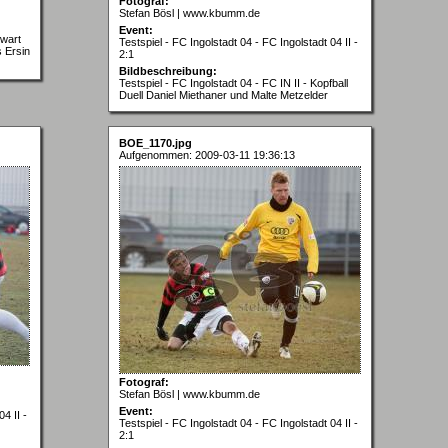
Fotograf:
Stefan Bösl | www.kbumm.de
Event:
rwart
Testspiel - FC Ingolstadt 04 - FC Ingolstadt 04 II -
 Ersin
2:1
Bildbeschreibung:
Testspiel - FC Ingolstadt 04 - FC IN II - Kopfball
Duell Daniel Miethaner und Malte Metzelder
BOE_1170.jpg
Aufgenommen: 2009-03-11 19:36:13
Fotograf:
Stefan Bösl | www.kbumm.de
Event:
4 II -
Testspiel - FC Ingolstadt 04 - FC Ingolstadt 04 II -
2:1