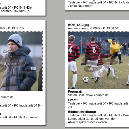
Testspiel - FC Ingolstadt 04 - FC IN II - An
:
Zecke Neuendorf
stadt 04 - FC IN II -Die
 Thorsten Fink und Co.
BOE_1212.jpg
-03-11 19:35:10
Aufgenommen: 2009-03-11 19:34:52
Fotograf:
Stefan Bösl | www.kbumm.de
.kbumm.de
Event:
Testspiel - FC Ingolstadt 04 - FC Ingolstadt 0
stadt 04 - FC Ingolstadt 04 II -
2:1
Bildbeschreibung:
:
Testspiel - FC Ingolstadt 04 - FC IN II - Dani
stadt 04 - FC IN II - Trainer
Lemos zieht ab, umzingelt von den
Abwehrspielern der Zweiten