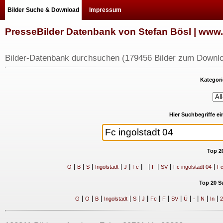
Bilder Suche & Download
Impressum
PresseBilder Datenbank von Stefan Bösl | ww
Bilder-Datenbank durchsuchen (179456 Bilder zum Downlo
Kategori
Hier Suchbegriffe e
Top 2
|
|
|
|
|
|
|
|
|
|
O
B
S
Ingolstadt
J
Fc
-
F
SV
Fc ingolstadt 04
Fc
Top 20 S
|
|
|
|
|
|
|
|
|
|
|
|
|
G
O
B
Ingolstadt
S
J
Fc
F
SV
Ü
-
N
In
2