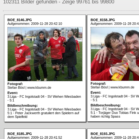
102311 Bilder gefunden - Zeige 99761 bis 99800
BOE_8146.JPG
BOE_8158.JPG
Aufgenommen: 2009-11-28 20:42:10
Aufgenommen: 2009-11-28 20:4
Fotograf:
Fotograf:
Stefan Bösl | www.kbumm.de
Stefan Bösl | www.kbumm.de
Event:
Event:
3.Liga - FC Ingolstadt 04 - SV
3.Liga - FC Ingolstadt 04 - SV Wehen Wiesbaden
- 5:1
- 5:1
Bildbeschreibung:
Bildbeschreibung:
3.Liga - FC Ingolstadt 04 - SV
3.Liga - FC Ingolstadt 04 - SV Wehen Wiesbaden
5:1 - Torjäger Duo Tobias Fink u
5:1 - Peter Jackwerth gratuliert den Spielern auf
haben richtig Spass
dem Spielfeld
BOE_8185.JPG
BOE_8193.JPG
Aufgenommen: 2009-11-28 20:41:52
Aufgenommen: 2009-11-28 20:4