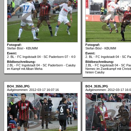
Fotograf:
Fotograf:
Stefan Bösl - KBUMM
Stefan Bösl - KBUMM
Event:
Event:
2. BL - FC Ingolstadt 04 - SC Paderborn 07 - 4:0
2. BL - FC Ingolstadt 04 - SC Pa
Bildbeschreibung:
Bildbeschreibung:
2.BL - FC Ingolstadt 04 - SC Paderborn - Caiuby
2.BL - FC Ingolstadt 04 - SC P
im Kampf mit Alban Meha
Nemec im Zweikampf mit Christi
hinten Caiuby
BO4_3550.JPG
BO4_3535.JPG
Aufgenommen: 2012-03-17 16:07:16
Aufgenommen: 2012-03-17 16:0