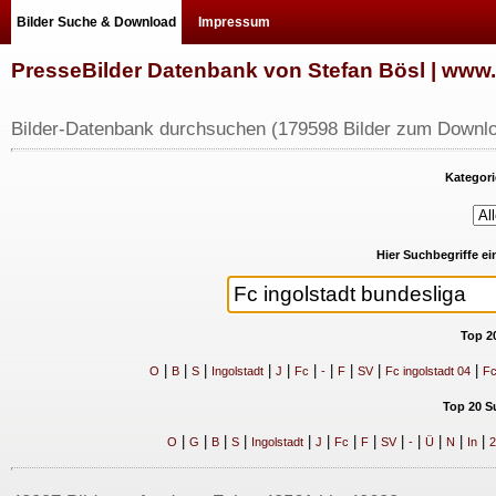
Bilder Suche & Download
Impressum
PresseBilder Datenbank von Stefan Bösl | ww
Bilder-Datenbank durchsuchen (179598 Bilder zum Downlo
Kategori
Hier Suchbegriffe e
Top 2
|
|
|
|
|
|
|
|
|
|
O
B
S
Ingolstadt
J
Fc
-
F
SV
Fc ingolstadt 04
Fc
Top 20 S
|
|
|
|
|
|
|
|
|
|
|
|
|
O
G
B
S
Ingolstadt
J
Fc
F
SV
-
Ü
N
In
2