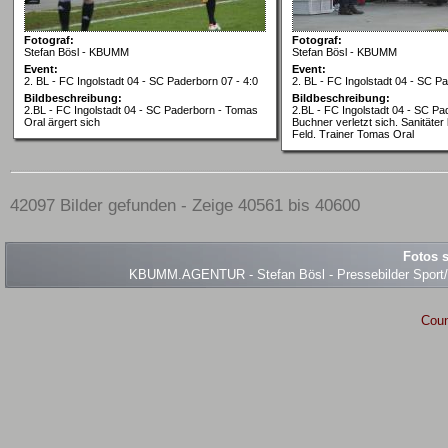
Fotograf:
Fotograf:
Stefan Bösl - KBUMM
Stefan Bösl - KBUMM
Event:
Event:
2. BL - FC Ingolstadt 04 - SC Paderborn 07 - 4:0
2. BL - FC Ingolstadt 04 - SC Pa
Bildbeschreibung:
Bildbeschreibung:
2.BL - FC Ingolstadt 04 - SC Paderborn - Tomas
2.BL - FC Ingolstadt 04 - SC Pa
Oral ärgert sich
Buchner verletzt sich. Sanitäte
Feld. Trainer Tomas Oral
42097 Bilder gefunden - Zeige 40561 bis 40600
Fotos s
KBUMM.AGENTUR - Stefan Bösl - Pressebilder Sport/Ev
Coun