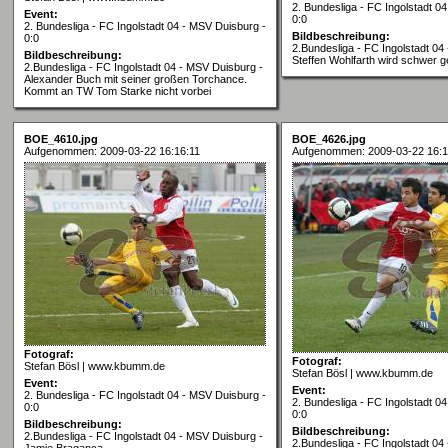
2. Bundesliga - FC Ingolstadt 0
Event:
0:0
2. Bundesliga - FC Ingolstadt 04 - MSV Duisburg -
Bildbeschreibung:
0:0
2.Bundesliga - FC Ingolstadt 04
Bildbeschreibung:
Steffen Wohlfarth wird schwer ge
2.Bundesliga - FC Ingolstadt 04 - MSV Duisburg -
Alexander Buch mit seiner großen Torchance.
Kommt an TW Tom Starke nicht vorbei
BOE_4610.jpg
BOE_4626.jpg
Aufgenommen: 2009-03-22 16:16:11
Aufgenommen: 2009-03-22 16:1
Fotograf:
Fotograf:
Stefan Bösl | www.kbumm.de
Stefan Bösl | www.kbumm.de
Event:
Event:
2. Bundesliga - FC Ingolstadt 04 - MSV Duisburg -
2. Bundesliga - FC Ingolstadt 0
0:0
0:0
Bildbeschreibung:
Bildbeschreibung:
2.Bundesliga - FC Ingolstadt 04 - MSV Duisburg -
2.Bundesliga - FC Ingolstadt 04
Jamie Braganca