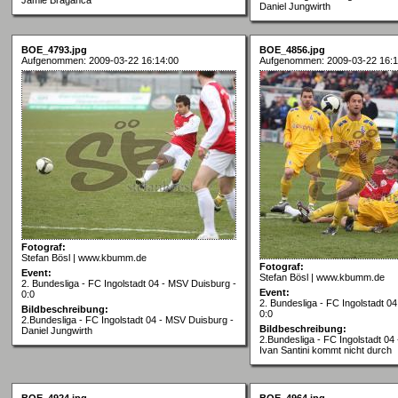
Daniel Jungwirth
BOE_4793.jpg
BOE_4856.jpg
Aufgenommen: 2009-03-22 16:14:00
Aufgenommen: 2009-03-22 16:1
Fotograf:
Stefan Bösl | www.kbumm.de
Fotograf:
Event:
Stefan Bösl | www.kbumm.de
2. Bundesliga - FC Ingolstadt 04 - MSV Duisburg -
Event:
0:0
2. Bundesliga - FC Ingolstadt 0
Bildbeschreibung:
0:0
2.Bundesliga - FC Ingolstadt 04 - MSV Duisburg -
Bildbeschreibung:
Daniel Jungwirth
2.Bundesliga - FC Ingolstadt 04
Ivan Santini kommt nicht durch
BOE_4924.jpg
BOE_4964.jpg