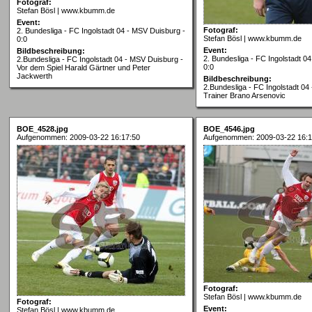
Fotograf:
Stefan Bösl | www.kbumm.de
Event:
Fotograf:
2. Bundesliga - FC Ingolstadt 04 - MSV Duisburg -
Stefan Bösl | www.kbumm.de
0:0
Event:
Bildbeschreibung:
2. Bundesliga - FC Ingolstadt 0
2.Bundesliga - FC Ingolstadt 04 - MSV Duisburg -
0:0
Vor dem Spiel Harald Gärtner und Peter
Jackwerth
Bildbeschreibung:
2.Bundesliga - FC Ingolstadt 04
Trainer Brano Arsenovic
BOE_4528.jpg
BOE_4546.jpg
Aufgenommen: 2009-03-22 16:17:50
Aufgenommen: 2009-03-22 16:1
Fotograf:
Stefan Bösl | www.kbumm.de
Fotograf:
Event:
Stefan Bösl | www.kbumm.de