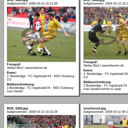
Aufgenommen: 2009-03-22 16:12:08
Aufgenommen: 2009-03-22 16:1
Fotograf:
Fotograf:
Stefan Bösl | www.kbumm.de
Stefan Bösl | www.kbumm.de
Event:
Event:
2. Bundesliga - FC Ingolstadt 0
2. Bundesliga - FC Ingolstadt 04 - MSV Duisburg -
0:0
0:0
Bildbeschreibung:
Bildbeschreibung:
2.Bundesliga - FC Ingolstadt 04
2.Bundesliga - FC Ingolstadt 04 - MSV Duisburg -
Ivan Santini kommt zu spät
Ivan Santini
BOE_5025.jpg
torschuss2.jpg
Aufgenommen: 2009-03-22 16:10:28
Aufgenommen: 2009-03-11 08:1