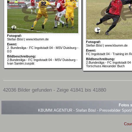
Fotograf:
Stefan Bösl | www.kbumm.de
Fotograf:
Event:
Stefan Bösl | www.kbumm.de
2. Bundesliga - FC Ingolstadt 04 - MSV Duisburg -
Event:
0:0
FC Ingolstadt 04 - Training im 
Bildbeschreibung:
Bildbeschreibung:
2.Bundesliga - FC Ingolstadt 04 - MSV Duisburg -
2.Bundesliga - FC Ingolstadt 04 -
Ivan Santini zuspät
Torschuss Alexander Buch
42036 Bilder gefunden - Zeige 41841 bis 41880
Fotos s
KBUMM.AGENTUR - Stefan Bösl - Pressebilder Sport/Ev
Coun