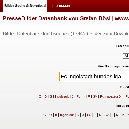
Bilder Suche & Download
Impressum
PresseBilder Datenbank von Stefan Bösl | ww
Bilder-Datenbank durchsuchen (179456 Bilder zum Downlo
Kategori
Hier Suchbegriffe e
Top 2
|
|
|
|
|
|
|
|
|
|
O
B
S
Ingolstadt
J
Fc
-
F
SV
Fc ingolstadt 04
Fc
Top 20 S
|
|
|
|
|
|
|
|
|
|
|
|
|
G
O
B
Ingolstadt
S
J
Fc
F
Ü
SV
-
N
In
2