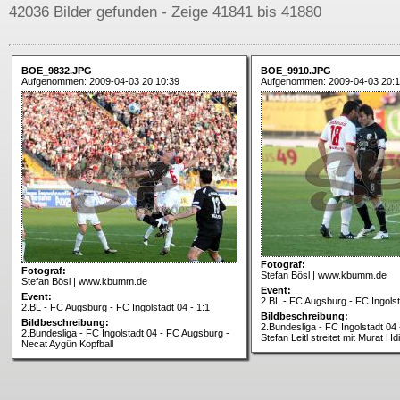
42036 Bilder gefunden - Zeige 41841 bis 41880
BOE_9832.JPG
BOE_9910.JPG
Aufgenommen: 2009-04-03 20:10:39
Aufgenommen: 2009-04-03 20:1
Fotograf:
Fotograf:
Stefan Bösl | www.kbumm.de
Stefan Bösl | www.kbumm.de
Event:
Event:
2.BL - FC Augsburg - FC Ingolst
2.BL - FC Augsburg - FC Ingolstadt 04 - 1:1
Bildbeschreibung:
Bildbeschreibung:
2.Bundesliga - FC Ingolstadt 04
2.Bundesliga - FC Ingolstadt 04 - FC Augsburg -
Stefan Leitl streitet mit Murat Hd
Necat Aygün Kopfball