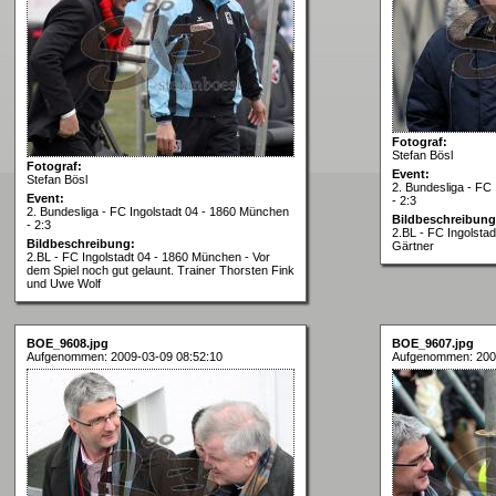
Fotograf:
Stefan Bösl
Fotograf:
Event:
Stefan Bösl
2. Bundesliga - FC
Event:
- 2:3
2. Bundesliga - FC Ingolstadt 04 - 1860 München
Bildbeschreibung
- 2:3
2.BL - FC Ingolsta
Bildbeschreibung:
Gärtner
2.BL - FC Ingolstadt 04 - 1860 München - Vor
dem Spiel noch gut gelaunt. Trainer Thorsten Fink
und Uwe Wolf
BOE_9608.jpg
BOE_9607.jpg
Aufgenommen: 2009-03-09 08:52:10
Aufgenommen: 200