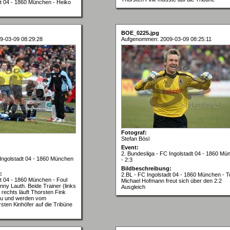
dt 04 - 1860 München - Heiko
BOE_0225.jpg
9-03-09 08:29:28
Aufgenommen: 2009-03-09 08:25:11
Fotograf:
Stefan Bösl
Event:
2. Bundesliga - FC Ingolstadt 04 - 1860 Mü
 Ingolstadt 04 - 1860 München
- 2:3
Bildbeschreibung:
:
2.BL - FC Ingolstadt 04 - 1860 München - T
dt 04 - 1860 München - Foul
Michael Hofmann freut sich über den 2:2
ny Lauth. Beide Trainer (links
Ausgleich
rechts läuft Thorsten Fink
u und werden vom
sten Kinhöfer auf die Tribüne