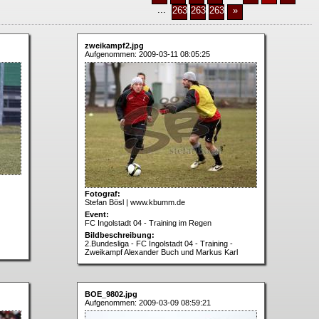
...
2637
2638
2639
»
zweikampf2.jpg
Aufgenommen: 2009-03-11 08:05:25
Fotograf:
Stefan Bösl | www.kbumm.de
Event:
FC Ingolstadt 04 - Training im Regen
Bildbeschreibung:
2.Bundesliga - FC Ingolstadt 04 - Training -
Zweikampf Alexander Buch und Markus Karl
BOE_9802.jpg
Aufgenommen: 2009-03-09 08:59:21