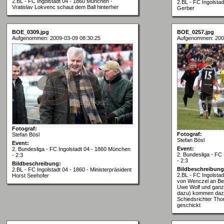
2.BL - FC Ingolstadt 04 - 1860 München -
2.BL - FC Ingolsta
Vratislav Lokvenc schaut dem Ball hinterher
Gerber
BOE_0309.jpg
BOE_0257.jpg
Aufgenommen: 2009-03-09 08:30:25
Aufgenommen: 200
Fotograf:
Fotograf:
Stefan Bösl
Stefan Bösl
Event:
Event:
2. Bundesliga - FC Ingolstadt 04 - 1860 München
2. Bundesliga - FC
- 2:3
- 2:3
Bildbeschreibung:
Bildbeschreibung
2.BL - FC Ingolstadt 04 - 1860 - Ministerpräsident
2.BL - FC Ingolsta
Horst Seehofer
von Wenczel an Ben
Uwe Wolf und ganz 
dazu) kommen daz
Schiedsrichter Thor
geschickt