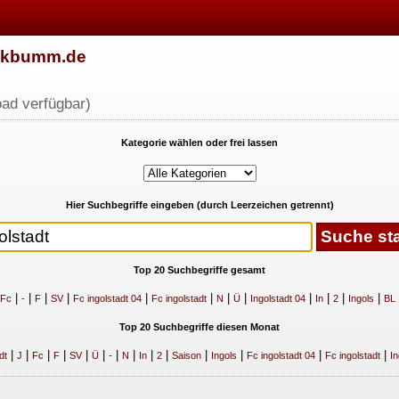
w.kbumm.de
ad verfügbar)
Kategorie wählen oder frei lassen
Hier Suchbegriffe eingeben (durch Leerzeichen getrennt)
Top 20 Suchbegriffe gesamt
|
|
|
|
|
|
|
|
|
|
|
|
Fc
-
F
SV
Fc ingolstadt 04
Fc ingolstadt
N
Ü
Ingolstadt 04
In
2
Ingols
BL
Top 20 Suchbegriffe diesen Monat
|
|
|
|
|
|
|
|
|
|
|
|
|
|
dt
J
Fc
F
SV
Ü
-
N
In
2
Saison
Ingols
Fc ingolstadt 04
Fc ingolstadt
In