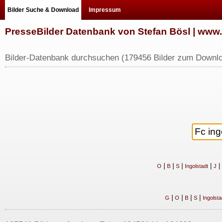
Bilder Suche & Download
Impressum
PresseBilder Datenbank von Stefan Bösl | ww
Bilder-Datenbank durchsuchen (179456 Bilder zum Downlo
|
|
|
|
|
O
B
S
Ingolstadt
J
|
|
|
|
G
O
B
S
Ingolsta