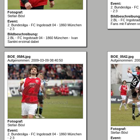
Event:
2. Bundesliga - FC
- 2:3
Fotograf:
Stefan Bösl
Bildbeschreibung
2.BL - FC Ingolsta
Event:
Fans mit Fahnen vo
2. Bundesliga - FC Ingolstadt 04 - 1860 München
- 2:3
Bildbeschreibung:
2.BL - FC Ingolstadt 04 - 1860 München - Ivan
Santini erstmal dabei
BOE_0584.jpg
BOE_0542.jpg
Aufgenommen: 2009-03-09 08:40:50
Aufgenommen: 200
Fotograf:
Stefan Bösl
Fotograf:
Event:
Stefan Bösl
2. Bundesliga - FC Ingolstadt 04 - 1860 München
- 2:3
Event: