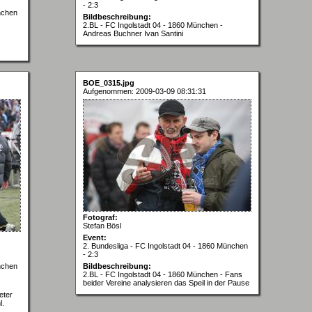
- 2:3
nchen
Bildbeschreibung:
2.BL - FC Ingolstadt 04 - 1860 München -
Andreas Buchner Ivan Santini
BOE_0315.jpg
Aufgenommen: 2009-03-09 08:31:31
Fotograf:
Stefan Bösl
Event:
2. Bundesliga - FC Ingolstadt 04 - 1860 München
- 2:3
nchen
Bildbeschreibung:
2.BL - FC Ingolstadt 04 - 1860 München - Fans
beider Vereine analysieren das Speil in der Pause
eter
l.