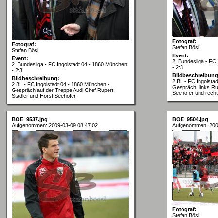
Fotograf:
Fotograf:
Stefan Bösl
Stefan Bösl
Event:
Event:
2. Bundesliga - FC
2. Bundesliga - FC Ingolstadt 04 - 1860 München
- 2:3
- 2:3
Bildbeschreibung
Bildbeschreibung:
2.BL - FC Ingolsta
2.BL - FC Ingolstadt 04 - 1860 München -
Gespräch, links Rup
Gespräch auf der Treppe Audi Chef Rupert
Seehofer und recht
Stadler und Horst Seehofer
BOE_9537.jpg
BOE_9504.jpg
Aufgenommen: 2009-03-09 08:47:02
Aufgenommen: 200
Fotograf:
Stefan Bösl