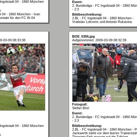
 Ingolstadt 04 - 1860 München
Event:
2. Bundesliga - FC Ingolstadt 04 - 1860 Mü
- 2:3
:
dt 04 - 1860 München - Ivan
Bildbeschreibung:
lkontakt für den FC IN 04
2.BL - FC Ingolstadt 04 - 1860 München -
Vratislav Lokvenc und Antonio Rukavina
BOE_0355.jpg
9-03-09 08:33:38
Aufgenommen: 2009-03-09 08:32:39
Fotograf:
Stefan Bösl
Event:
2. Bundesliga - FC Ingolstadt 04 - 1860 Mü
- 2:3
 Ingolstadt 04 - 1860 München
Bildbeschreibung:
2.BL - FC Ingolstadt 04 - 1860 München - P
Jackwerth steht vor dem leeren Trainerstuh
:
Thorsten Fink musste auf die Tribüne