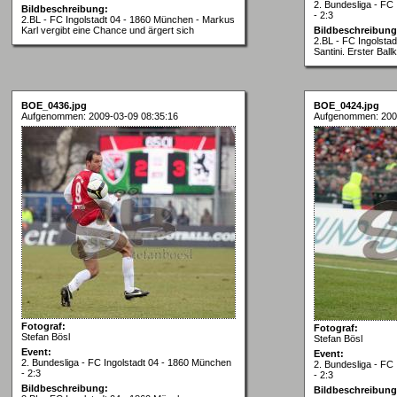
2. Bundesliga - FC
Bildbeschreibung:
- 2:3
2.BL - FC Ingolstadt 04 - 1860 München - Markus
Karl vergibt eine Chance und ärgert sich
Bildbeschreibung
2.BL - FC Ingolsta
Santini. Erster Bal
BOE_0436.jpg
BOE_0424.jpg
Aufgenommen: 2009-03-09 08:35:16
Aufgenommen: 200
Fotograf:
Fotograf:
Stefan Bösl
Stefan Bösl
Event:
Event:
2. Bundesliga - FC Ingolstadt 04 - 1860 München
2. Bundesliga - FC
- 2:3
- 2:3
Bildbeschreibung:
Bildbeschreibung