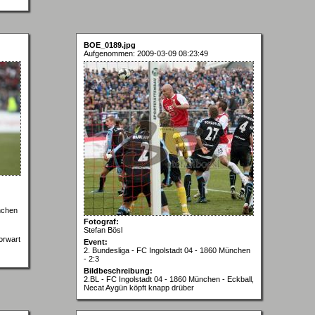
BOE_0189.jpg
Aufgenommen: 2009-03-09 08:23:49
nchen
Fotograf:
Stefan Bösl
orwart
Event:
2. Bundesliga - FC Ingolstadt 04 - 1860 München
- 2:3
Bildbeschreibung:
2.BL - FC Ingolstadt 04 - 1860 München - Eckball,
Necat Aygün köpft knapp drüber