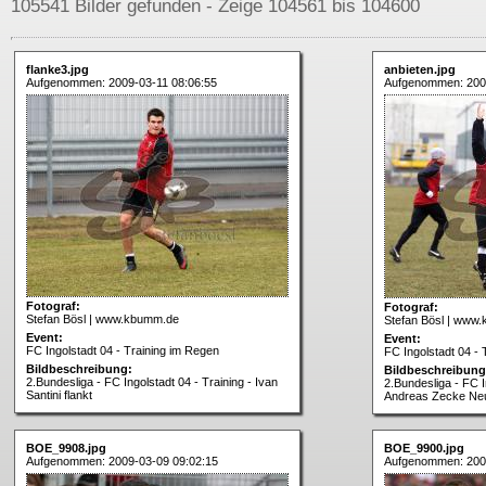
105541 Bilder gefunden - Zeige 104561 bis 104600
flanke3.jpg
anbieten.jpg
Aufgenommen: 2009-03-11 08:06:55
Aufgenommen: 2009
Fotograf:
Fotograf:
Stefan Bösl | www.kbumm.de
Stefan Bösl | www
Event:
Event:
FC Ingolstadt 04 - Training im Regen
FC Ingolstadt 04 - 
Bildbeschreibung:
Bildbeschreibung
2.Bundesliga - FC Ingolstadt 04 - Training - Ivan
2.Bundesliga - FC I
Santini flankt
Andreas Zecke Neue
BOE_9908.jpg
BOE_9900.jpg
Aufgenommen: 2009-03-09 09:02:15
Aufgenommen: 200