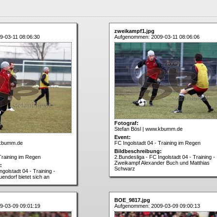
zweikampf1.jpg
-03-11 08:06:30
Aufgenommen: 2009-03-11 08:06:06
Fotograf:
Stefan Bösl | www.kbumm.de
Event:
.kbumm.de
FC Ingolstadt 04 - Training im Regen
Bildbeschreibung:
Training im Regen
2.Bundesliga - FC Ingolstadt 04 - Training -
Zweikampf Alexander Buch und Matthias
:
Schwarz
ngolstadt 04 - Training -
ndorf bietet sich an
BOE_9817.jpg
9-03-09 09:01:19
Aufgenommen: 2009-03-09 09:00:13