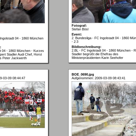
Fotograf:
Stefan Bösl
Event:
2. Bundesliga - FC Ingolstadt 04 - 1860 Mü
 Ingolstadt 04 - 1860 München
- 2:3
Bildbeschreibung:
:
2.BL - FC Ingolstadt 04 - 1860 München - R
dt 04 - 1860 München - Kurzes
Stadler begrüßt die Ehefrau des
ert Stadler Audi Chef, Horst
Ministerpräsidenten Karin Seehofer
s Peter Jackwerth
BOE_0690.jpg
9-03-09 08:44:47
Aufgenommen: 2009-03-09 08:43:41