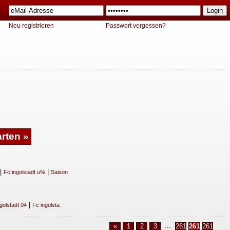
Neu registrieren
Passwort vergessen?
|
|
Fc ingolstadt u%
Saison
|
golstadt 04
Fc ingolsta
...
«
1
2
3
2614
2615
2616