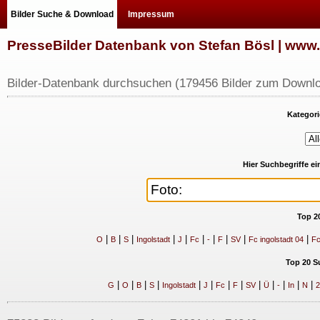
Bilder Suche & Download
Impressum
PresseBilder Datenbank von Stefan Bösl | ww
Bilder-Datenbank durchsuchen (179456 Bilder zum Downlo
Kategori
Hier Suchbegriffe e
Top 2
|
|
|
|
|
|
|
|
|
|
O
B
S
Ingolstadt
J
Fc
-
F
SV
Fc ingolstadt 04
Fc
Top 20 S
|
|
|
|
|
|
|
|
|
|
|
|
|
G
O
B
S
Ingolstadt
J
Fc
F
SV
Ü
-
In
N
2