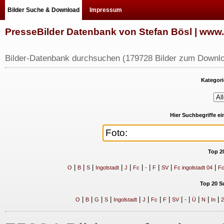
Bilder Suche & Download
Impressum
PresseBilder Datenbank von Stefan Bösl | ww
Bilder-Datenbank durchsuchen (179728 Bilder zum Downlo
Kategori
Hier Suchbegriffe e
Top 2
|
|
|
|
|
|
|
|
|
|
O
B
S
Ingolstadt
J
Fc
-
F
SV
Fc ingolstadt 04
Fc
Top 20 S
|
|
|
|
|
|
|
|
|
|
|
|
|
O
B
G
S
Ingolstadt
J
Fc
F
SV
-
Ü
N
In
2