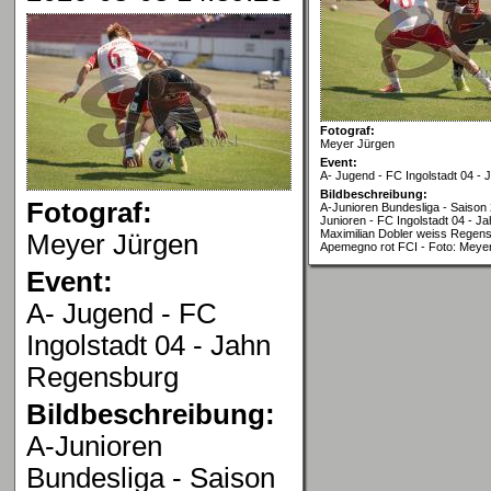
Fotograf:
Meyer Jürgen
Event:
A- Jugend - FC Ingolstadt 04 -
Bildbeschreibung:
Fotograf:
A-Junioren Bundesliga - Saison 
Junioren - FC Ingolstadt 04 - J
Maximilian Dobler weiss Regens
Meyer Jürgen
Apemegno rot FCI - Foto: Meye
Event:
A- Jugend - FC
Ingolstadt 04 - Jahn
Regensburg
Bildbeschreibung:
A-Junioren
Bundesliga - Saison