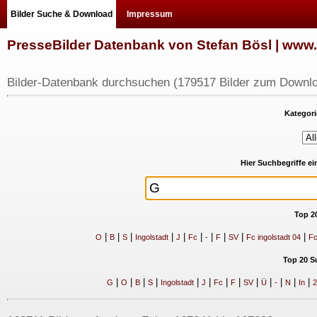
Bilder Suche & Download
Impressum
PresseBilder Datenbank von Stefan Bösl | ww
Bilder-Datenbank durchsuchen (179517 Bilder zum Downlo
Kategori
Hier Suchbegriffe e
Top 2
|
|
|
|
|
|
|
|
|
|
O
B
S
Ingolstadt
J
Fc
-
F
SV
Fc ingolstadt 04
Fc
Top 20 S
|
|
|
|
|
|
|
|
|
|
|
|
|
G
O
B
S
Ingolstadt
J
Fc
F
SV
Ü
-
N
In
2