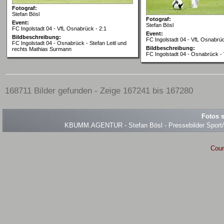
Fotograf:
Stefan Bösl
Fotograf:
Event:
Stefan Bösl
FC Ingolstadt 04 - VfL Osnabrück - 2:1
Event:
Bildbeschreibung:
FC Ingolstadt 04 - VfL Osnabrüc
FC Ingolstadt 04 - Osnabrück - Stefan Leitl und
Bildbeschreibung:
rechts Mathias Surmann
FC Ingolstadt 04 - Osnabrück -
168711 Bilder gefunden - Zeige 167241 bis 167280
Fotos s
KBUMM.AGENTUR - Stefan Bösl - Pressebilder Sport/Ev
Coun