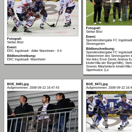
Fotograf:
Stefan Bösl
Event:
Fotograf:
Spendenübergabe FC Ingolstadt
Stefan Bösl
Sinnesgarten
Event:
Bildbeschreibung:
ERC Ingolstadt - Adler Mannheim - 0:4
Spendenübergabe FC Ingolstadt
Bildbeschreibung:
Initiatorinnen des Sinnesgarten i
ERC Ingolstadt -Mannheim
Von links Ersin Demir, Andrea K
kinderVilla der Bürgerhilfe), Stefa
Smeets Mitarbeiterin kinderVilla
Sijamhodzic (Le
BOE_8481.jpg
BOE_8471.jpg
Aufgenommen: 2008-09-22 16:47:43
Aufgenommen: 2008-09-22 16:4