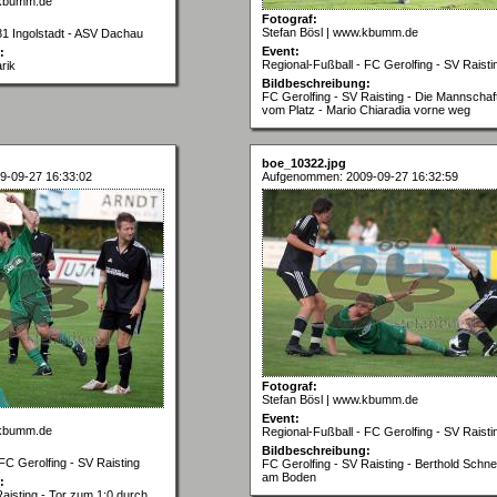
.kbumm.de
Fotograf:
Stefan Bösl | www.kbumm.de
1 Ingolstadt - ASV Dachau
Event:
:
Regional-Fußball - FC Gerolfing - SV Raisti
rik
Bildbeschreibung:
FC Gerolfing - SV Raisting - Die Mannschaf
vom Platz - Mario Chiaradia vorne weg
boe_10322.jpg
9-09-27 16:33:02
Aufgenommen: 2009-09-27 16:32:59
Fotograf:
Stefan Bösl | www.kbumm.de
Event:
.kbumm.de
Regional-Fußball - FC Gerolfing - SV Raisti
Bildbeschreibung:
FC Gerolfing - SV Raisting
FC Gerolfing - SV Raisting - Berthold Schne
am Boden
:
aisting - Tor zum 1:0 durch