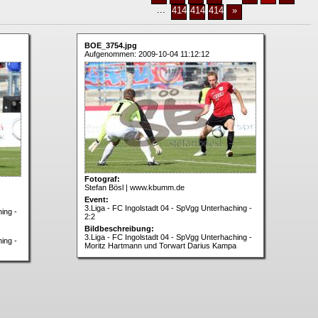
...
4144
4145
4146
»
BOE_3754.jpg
Aufgenommen: 2009-10-04 11:12:12
Fotograf:
Stefan Bösl | www.kbumm.de
Event:
3.Liga - FC Ingolstadt 04 - SpVgg Unterhaching -
ing -
2:2
Bildbeschreibung:
3.Liga - FC Ingolstadt 04 - SpVgg Unterhaching -
ing -
Moritz Hartmann und Torwart Darius Kampa