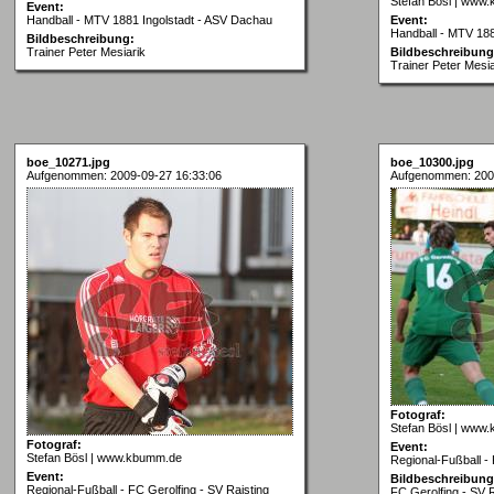
Stefan Bösl | www
Event:
Handball - MTV 1881 Ingolstadt - ASV Dachau
Event:
Handball - MTV 188
Bildbeschreibung:
Trainer Peter Mesiarik
Bildbeschreibung
Trainer Peter Mesia
boe_10271.jpg
boe_10300.jpg
Aufgenommen: 2009-09-27 16:33:06
Aufgenommen: 200
Fotograf:
Stefan Bösl | www
Fotograf:
Event:
Stefan Bösl | www.kbumm.de
Regional-Fußball - 
Event:
Bildbeschreibung
Regional-Fußball - FC Gerolfing - SV Raisting
FC Gerolfing - SV R