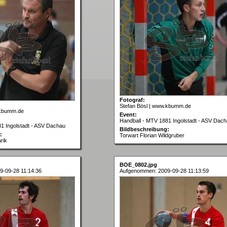
Fotograf:
Stefan Bösl | www.kbumm.de
.kbumm.de
Event:
Handball - MTV 1881 Ingolstadt - ASV Dac
1 Ingolstadt - ASV Dachau
Bildbeschreibung:
:
Torwart Florian Wildgruber
rik
BOE_0802.jpg
-09-28 11:14:36
Aufgenommen: 2009-09-28 11:13:59