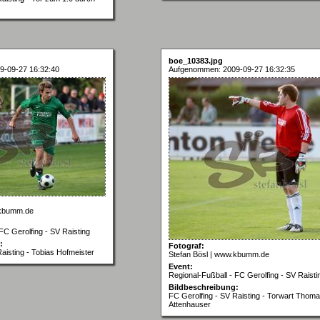
boe_10383.jpg
9-09-27 16:32:40
Aufgenommen: 2009-09-27 16:32:35
.kbumm.de
FC Gerolfing - SV Raisting
:
Fotograf:
aisting - Tobias Hofmeister
Stefan Bösl | www.kbumm.de
Event:
Regional-Fußball - FC Gerolfing - SV Raisti
Bildbeschreibung:
FC Gerolfing - SV Raisting - Torwart Thom
Attenhauser