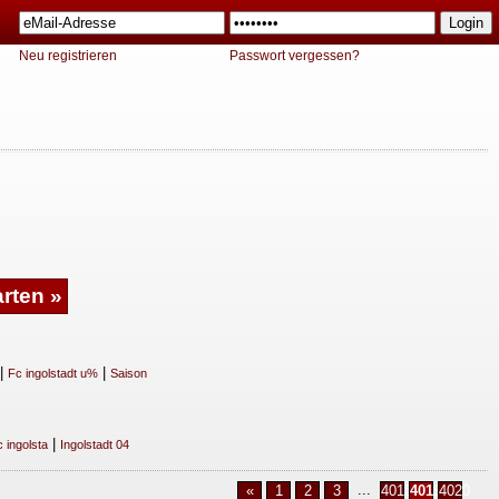
Neu registrieren
Passwort vergessen?
|
|
Fc ingolstadt u%
Saison
|
 ingolsta
Ingolstadt 04
...
«
1
2
3
4018
4019
4020