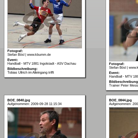
Fotograf:
Stefan Bösl | www.kbumm.de
Event:
Handball - MTV 1881 Ingolstadt - ASV Dachau
Fotograf:
Stefan Bösl | www
Bildbeschreibung:
Tobias Ullrich im Alleingang trifft
Event:
Handball - MTV 188
Bildbeschreibung
Trainer Peter Mesia
BOE_0840.jpg
BOE_0844.jpg
Aufgenommen: 2009-09-28 11:15:34
Aufgenommen: 2009