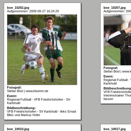
boe_10202.jpg
boe_10207.jpg
Aufgenommen: 2009-09-27 16:24:29
Aufgenommen: 200
Fotograf:
Stefan Bösl | www
Event:
Regional-Fußball -
Karlshuld
Fotograf:
Bildbeschreibung
Stefan Bösl | www.kbumm.de
VFB Friedrichshofe
Interimstrainer Th
Event:
fassen
Regional-Fußball - VFB Friedrichshofen - SV
Karlshuld
Bildbeschreibung:
VFB Friedrichshofen - SV Karlshuld - links Ernad
Bikic und Markus Hofer
boe_10010.jpg
boe_10017.jpg