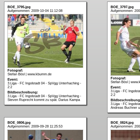
BOE_3795.jpg
BOE_3797.jpg
Aufgenommen: 2009-10-04 11:12:08
Aufgenommen: 2009
Fotograf:
Stefan Bösl | www.kbumm.de
Fotograf:
Event:
Stefan Bösl | www
3.Liga - FC Ingolstadt 04 - SpVgg Unterhaching -
2:2
Event:
3.Liga - FC Ingolst
Bildbeschreibung:
2:2
3.Liga - FC Ingolstadt 04 - SpVgg Unterhaching -
Steven Ruprecht kommt zu spät. Darius Kampa
Bildbeschreibung
3.Liga - FC Ingolst
Andreas Buchner u
BOE_0806.jpg
BOE_0824.jpg
Aufgenommen: 2009-09-28 11:25:53
Aufgenommen: 2009