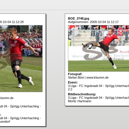
BOE_3748.jpg
-10-04 11:12:28
Aufgenommen: 2009-10-04 11:12:17
Fotograf:
Stefan Bösl | www.kbumm.de
Event:
3.Liga - FC Ingolstadt 04 - SpVgg Unterhach
2:2
Bildbeschreibung:
3.Liga - FC Ingolstadt 04 - SpVgg Unterhach
.kbumm.de
Moritz Hartmann
adt 04 - SpVgg Unterhaching -
:
adt 04 - SpVgg Unterhaching -
uendorf