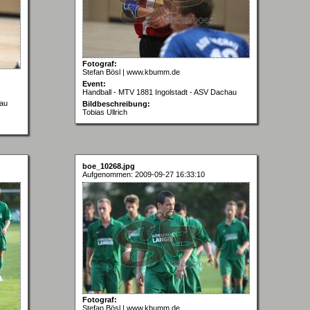
Fotograf:
Stefan Bösl | www.kbumm.de
Event:
Handball - MTV 1881 Ingolstadt - ASV Dachau
hau
Bildbeschreibung:
Tobias Ullrich
boe_10268.jpg
Aufgenommen: 2009-09-27 16:33:10
Fotograf:
Stefan Bösl | www.kbumm.de