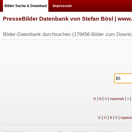
Bilder Suche & Download
Impressum
PresseBilder Datenbank von Stefan Bösl | ww
Bilder-Datenbank durchsuchen (179456 Bilder zum Downlo
|
|
|
|
|
O
B
S
Ingolstadt
J
|
|
|
|
G
O
B
S
Ingolsta