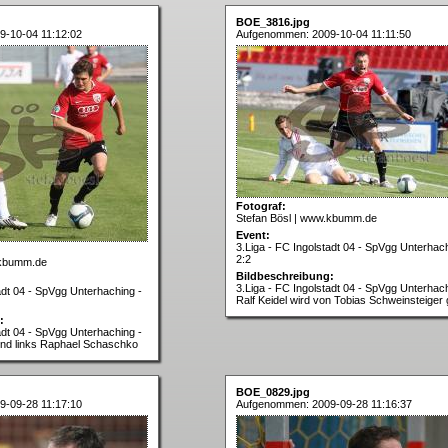
BOE_3816.jpg
-10-04 11:12:02
Aufgenommen: 2009-10-04 11:11:50
Fotograf:
Stefan Bösl | www.kbumm.de
Event:
3.Liga - FC Ingolstadt 04 - SpVgg Unterhach
2:2
.kbumm.de
Bildbeschreibung:
3.Liga - FC Ingolstadt 04 - SpVgg Unterhach
adt 04 - SpVgg Unterhaching -
Ralf Keidel wird von Tobias Schweinsteiger 
:
adt 04 - SpVgg Unterhaching -
nd links Raphael Schaschko
BOE_0829.jpg
-09-28 11:17:10
Aufgenommen: 2009-09-28 11:16:37