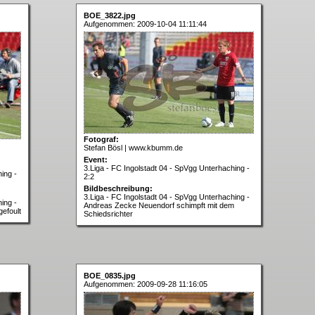
BOE_3822.jpg
Aufgenommen: 2009-10-04 11:11:44
Fotograf:
Stefan Bösl | www.kbumm.de
Event:
3.Liga - FC Ingolstadt 04 - SpVgg Unterhaching -
ing -
2:2
Bildbeschreibung:
3.Liga - FC Ingolstadt 04 - SpVgg Unterhaching -
ing -
Andreas Zecke Neuendorf schimpft mit dem
gefoult
Schiedsrichter
BOE_0835.jpg
Aufgenommen: 2009-09-28 11:16:05