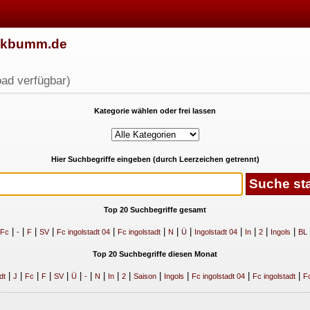
w.kbumm.de
ad verfügbar)
Kategorie wählen oder frei lassen
Hier Suchbegriffe eingeben (durch Leerzeichen getrennt)
Top 20 Suchbegriffe gesamt
|
|
|
|
|
|
|
|
|
|
|
|
Fc
-
F
SV
Fc ingolstadt 04
Fc ingolstadt
N
Ü
Ingolstadt 04
In
2
Ingols
BL
Top 20 Suchbegriffe diesen Monat
|
|
|
|
|
|
|
|
|
|
|
|
|
|
dt
J
Fc
F
SV
Ü
-
N
In
2
Saison
Ingols
Fc ingolstadt 04
Fc ingolstadt
Fc