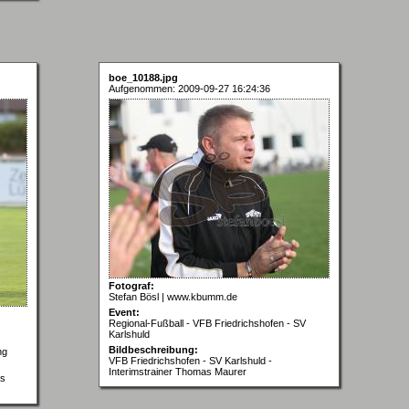
boe_10188.jpg
Aufgenommen: 2009-09-27 16:24:36
Fotograf:
Stefan Bösl | www.kbumm.de
Event:
Regional-Fußball - VFB Friedrichshofen - SV
Karlshuld
Bildbeschreibung:
ng
VFB Friedrichshofen - SV Karlshuld -
Interimstrainer Thomas Maurer
as