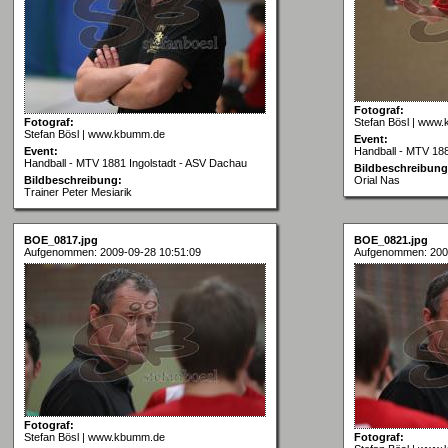
Fotograf:
Fotograf:
Stefan Bösl | www
Stefan Bösl | www.kbumm.de
Event:
Event:
Handball - MTV 188
Handball - MTV 1881 Ingolstadt - ASV Dachau
Bildbeschreibung
Bildbeschreibung:
Orial Nas
Trainer Peter Mesiarik
BOE_0817.jpg
BOE_0821.jpg
Aufgenommen: 2009-09-28 10:51:09
Aufgenommen: 200
Fotograf:
Stefan Bösl | www.kbumm.de
Fotograf: