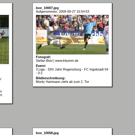
boe_10007.jpg
Aufgenommen: 2009-09-27 15:54:53
Fotograf:
Stefan Bösl | www.kbumm.de
Event:
3.Liga - SSV Jahn Regensburg - FC Ingolstadt 04
- 0:2
Bildbeschreibung:
V
Moritz Hartmann zieht ab zum 2. Tor
an
rt
boe_10058.jpg