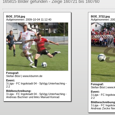
165815 Bilder gefunden - Zeige 160721 bis 160760
BOE_3716.jpg
BOE_3722.jpg
Aufgenommen: 2009-10-04 11:12:40
Aufgenommen: 2009
Fotograf:
Stefan Bösl | www.kbumm.de
Event:
3.Liga - FC Ingolstadt 04 - SpVgg Unterhaching -
Fotograf:
2:2
Stefan Bösl | www
Bildbeschreibung:
Event:
3.Liga - FC Ingolstadt 04 - SpVgg Unterhaching -
3.Liga - FC Ingolst
Andreas Buchner und links Manuel Konrad
2:2
Bildbeschreibung
3.Liga - FC Ingolst
Andreas Zecke Ne