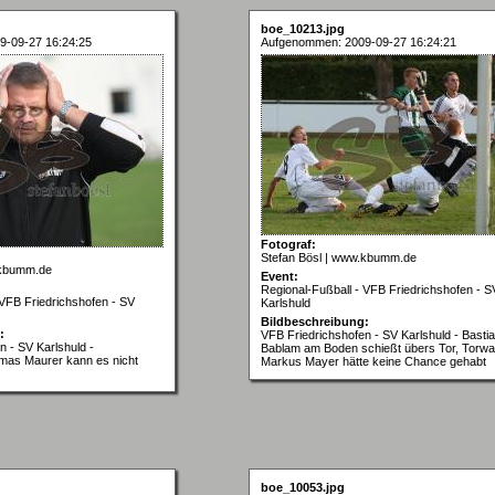
boe_10213.jpg
9-09-27 16:24:25
Aufgenommen: 2009-09-27 16:24:21
Fotograf:
Stefan Bösl | www.kbumm.de
.kbumm.de
Event:
Regional-Fußball - VFB Friedrichshofen - S
 VFB Friedrichshofen - SV
Karlshuld
Bildbeschreibung:
:
VFB Friedrichshofen - SV Karlshuld - Basti
n - SV Karlshuld -
Bablam am Boden schießt übers Tor, Torwa
omas Maurer kann es nicht
Markus Mayer hätte keine Chance gehabt
boe_10053.jpg