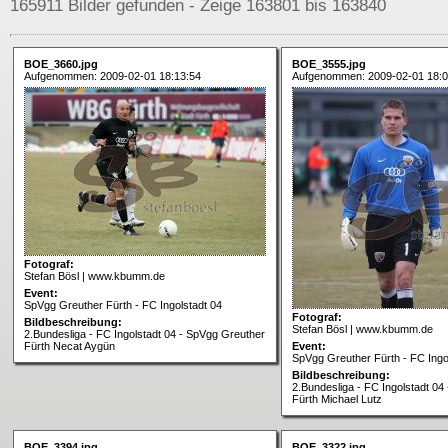
165911 Bilder gefunden - Zeige 163801 bis 163840
BOE_3660.jpg
BOE_3555.jpg
Aufgenommen: 2009-02-01 18:13:54
Aufgenommen: 2009-02-01 18:0
Fotograf:
Stefan Bösl | www.kbumm.de
Event:
SpVgg Greuther Fürth - FC Ingolstadt 04
Fotograf:
Bildbeschreibung:
Stefan Bösl | www.kbumm.de
2.Bundesliga - FC Ingolstadt 04 - SpVgg Greuther
Fürth Necat Aygün
Event:
SpVgg Greuther Fürth - FC Ingo
Bildbeschreibung:
2.Bundesliga - FC Ingolstadt 04
Fürth Michael Lutz
BOE_3394.jpg
BOE_3322.jpg