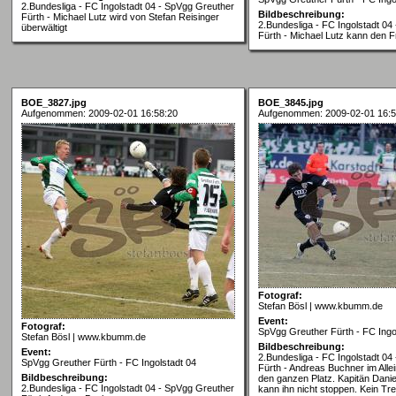
2.Bundesliga - FC Ingolstadt 04 - SpVgg Greuther
Bildbeschreibung:
Fürth - Michael Lutz wird von Stefan Reisinger
2.Bundesliga - FC Ingolstadt 04
überwältigt
Fürth - Michael Lutz kann den F
BOE_3827.jpg
BOE_3845.jpg
Aufgenommen: 2009-02-01 16:58:20
Aufgenommen: 2009-02-01 16:5
Fotograf:
Stefan Bösl | www.kbumm.de
Event:
Fotograf:
SpVgg Greuther Fürth - FC Ingo
Stefan Bösl | www.kbumm.de
Bildbeschreibung:
Event:
2.Bundesliga - FC Ingolstadt 04
SpVgg Greuther Fürth - FC Ingolstadt 04
Fürth - Andreas Buchner im Allei
Bildbeschreibung:
den ganzen Platz. Kapitän Dani
2.Bundesliga - FC Ingolstadt 04 - SpVgg Greuther
kann ihn nicht stoppen. Kein Tre