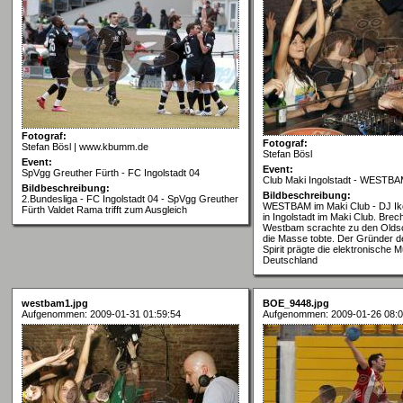
Fotograf:
Fotograf:
Stefan Bösl | www.kbumm.de
Stefan Bösl
Event:
Event:
SpVgg Greuther Fürth - FC Ingolstadt 04
Club Maki Ingolstadt - WESTBA
Bildbeschreibung:
Bildbeschreibung:
2.Bundesliga - FC Ingolstadt 04 - SpVgg Greuther
WESTBAM im Maki Club - DJ Ik
Fürth Valdet Rama trifft zum Ausgleich
in Ingolstadt im Maki Club. Brech
Westbam scrachte zu den Olds
die Masse tobte. Der Gründer 
Spirit prägte die elektronische M
Deutschland
westbam1.jpg
BOE_9448.jpg
Aufgenommen: 2009-01-31 01:59:54
Aufgenommen: 2009-01-26 08:0