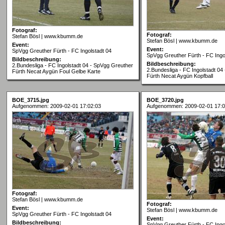
Fotograf:
Fotograf:
Stefan Bösl | www.kbumm.de
Stefan Bösl | www.kbumm.de
Event:
Event:
SpVgg Greuther Fürth - FC Ingolstadt 04
SpVgg Greuther Fürth - FC Ingo
Bildbeschreibung:
Bildbeschreibung:
2.Bundesliga - FC Ingolstadt 04 - SpVgg Greuther
2.Bundesliga - FC Ingolstadt 04
Fürth Necat Aygün Foul Gelbe Karte
Fürth Necat Aygün Kopfball
BOE_3715.jpg
BOE_3720.jpg
Aufgenommen: 2009-02-01 17:02:03
Aufgenommen: 2009-02-01 17:0
Fotograf:
Stefan Bösl | www.kbumm.de
Fotograf:
Event:
Stefan Bösl | www.kbumm.de
SpVgg Greuther Fürth - FC Ingolstadt 04
Event:
Bildbeschreibung:
SpVgg Greuther Fürth - FC Ingo