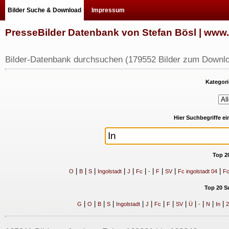
Bilder Suche & Download
Impressum
PresseBilder Datenbank von Stefan Bösl | ww
Bilder-Datenbank durchsuchen (179552 Bilder zum Downlo
Kategori
Hier Suchbegriffe e
Top 2
|
|
|
|
|
|
|
|
|
|
O
B
S
Ingolstadt
J
Fc
-
F
SV
Fc ingolstadt 04
Fc
Top 20 S
|
|
|
|
|
|
|
|
|
|
|
|
|
G
O
B
S
Ingolstadt
J
Fc
F
SV
Ü
-
N
In
2