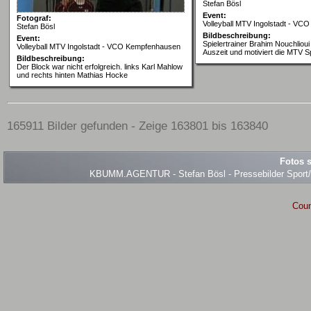
Stefan Bösl
Event:
Fotograf:
Volleyball MTV Ingolstadt - V
Stefan Bösl
Bildbeschreibung:
Event:
Spielertrainer Brahim Nouchlioui
Volleyball MTV Ingolstadt - VCO Kempfenhausen
Auszeit und motiviert die MTV S
Bildbeschreibung:
Der Block war nicht erfolgreich. links Karl Mahlow
und rechts hinten Mathias Hocke
165911 Bilder gefunden - Zeige 163801 bis 163840
Fotos s
KBUMM.AGENTUR - Stefan Bösl - Pressebilder Sport/Ev
Coun