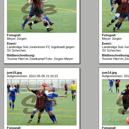
Fotograf:
Fotograf:
Meyer Jürgen
Meyer Jürgen
Event:
Event:
Landesliga Süd Juniorinnen FC Ingolstadt gegen
Landesliga Süd Jun
SV Schechen
SV Schechen
Bildbeschreibung:
Bildbeschreibung
Yvonne Hierl im Zweikampf Foto: Jürgen Meyer
Yvonne Hierl im Z
jum15.jpg
jum14.jpg
Aufgenommen: 2012-05-06 21:10:23
Aufgenommen: 201
Fotograf:
Fotograf: