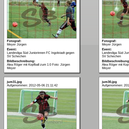
Fotograf:
Fotograf:
Meyer Jürgen
Meyer Jürgen
Event:
Event:
Landesliga Süd Juniorinnen FC Ingolstadt gegen
Landesliga Süd Jun
SV Schechen
SV Schechen
Bildbeschreibung:
Bildbeschreibung
Alea Röger mit Kopfball zum 1:0 Foto: Jürgen
Alea Röger mit Kop
Meyer
Meyer
jum31.jpg
jum30.jpg
Aufgenommen: 2012-05-06 21:11:42
Aufgenommen: 2012