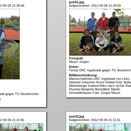
jum01.jpg
2-05-06 21:30:06
Aufgenommen: 2012-05-06 21:29:59
Fotograf:
Meyer Jürgen
Event:
Tennis DRC Ingolstadt gegen TG Neunkirc
Bildbeschreibung:
Mannschaftsfoto DRC Ingolstadt von Links
stehend Johannes Kross Rafael Götz Stefa
Minichberger knieend links nach rechts Ra
Pivonka Benjamin Benedikter Martin
Schneiderbauer Foto: Jürgen Meyer
tadt gegen TG Neunkirchen
:
r
jum33.jpg
-05-06 21:11:56
Aufgenommen: 2012-05-06 21:11:51