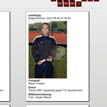
...
3675
3676
3677
»
jum04.jpg
Aufgenommen: 2012-05-06 21:30:24
Fotograf:
Meyer Jürgen
Event:
hen
Tennis DRC Ingolstadt gegen TG Neunkirchen
Bildbeschreibung:
Foto: Jürgen Meyer