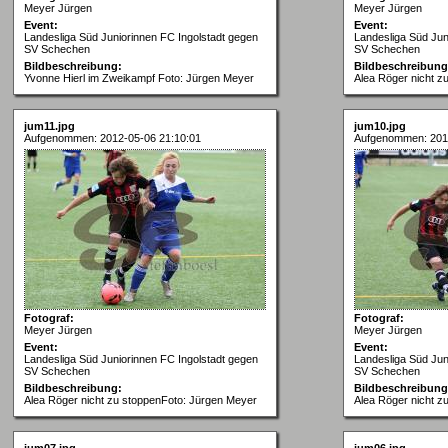
Meyer Jürgen
Meyer Jürgen
Event:
Event:
Landesliga Süd Juniorinnen FC Ingolstadt gegen
Landesliga Süd Jun
SV Schechen
SV Schechen
Bildbeschreibung:
Bildbeschreibung
Yvonne Hierl im Zweikampf Foto: Jürgen Meyer
Alea Röger nicht z
jum11.jpg
jum10.jpg
Aufgenommen: 2012-05-06 21:10:01
Aufgenommen: 201
Fotograf:
Fotograf:
Meyer Jürgen
Meyer Jürgen
Event:
Event:
Landesliga Süd Juniorinnen FC Ingolstadt gegen
Landesliga Süd Jun
SV Schechen
SV Schechen
Bildbeschreibung:
Bildbeschreibung
Alea Röger nicht zu stoppenFoto: Jürgen Meyer
Alea Röger nicht z
jum07.jpg
jum06.jpg