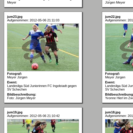
Meyer
Jürgen Meyer
jum23.jpg
jum22.jpg
Aufgenommen: 2012-05-06 21:11:03
Aufgenommen: 201
Fotograf:
Fotograf:
Meyer Jürgen
Meyer Jürgen
Event:
Event:
Landesliga Süd Juniorinnen FC Ingolstadt gegen
Landesliga Süd Jun
SV Schechen
SV Schechen
Bildbeschreibung:
Bildbeschreibung
Foto: Jürgen Meyer
Yvonne Hierl im Z
jum19.jpg
jum18.jpg
Aufgenommen: 2012-05-06 21:10:42
Aufgenommen: 201