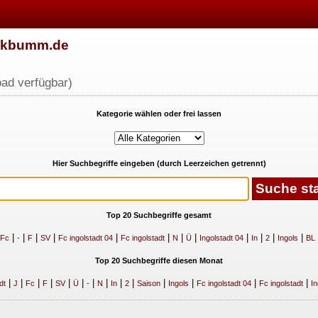
w.kbumm.de
ad verfügbar)
Kategorie wählen oder frei lassen
Hier Suchbegriffe eingeben (durch Leerzeichen getrennt)
Top 20 Suchbegriffe gesamt
|
|
|
|
|
|
|
|
|
|
|
|
Fc
-
F
SV
Fc ingolstadt 04
Fc ingolstadt
N
Ü
Ingolstadt 04
In
2
Ingols
BL
Top 20 Suchbegriffe diesen Monat
|
|
|
|
|
|
|
|
|
|
|
|
|
|
dt
J
Fc
F
SV
Ü
-
N
In
2
Saison
Ingols
Fc ingolstadt 04
Fc ingolstadt
In