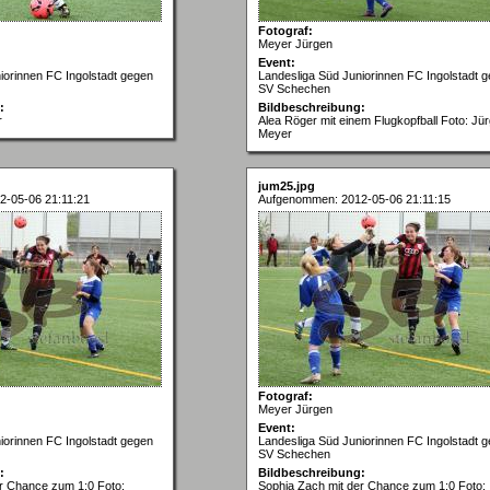
Fotograf:
Meyer Jürgen
Event:
iorinnen FC Ingolstadt gegen
Landesliga Süd Juniorinnen FC Ingolstadt 
SV Schechen
:
Bildbeschreibung:
r
Alea Röger mit einem Flugkopfball Foto: Jü
Meyer
jum25.jpg
-05-06 21:11:21
Aufgenommen: 2012-05-06 21:11:15
Fotograf:
Meyer Jürgen
Event:
iorinnen FC Ingolstadt gegen
Landesliga Süd Juniorinnen FC Ingolstadt 
SV Schechen
:
Bildbeschreibung:
r Chance zum 1:0 Foto:
Sophia Zach mit der Chance zum 1:0 Foto: