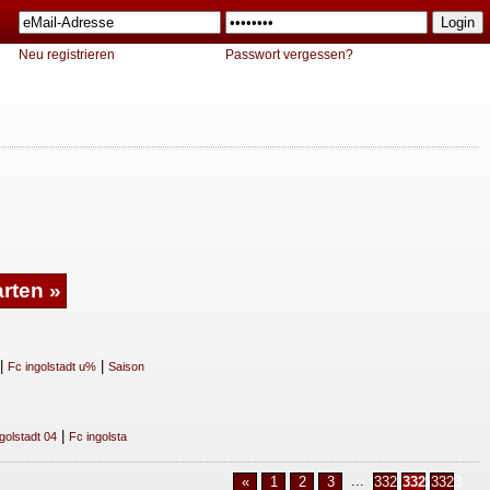
Neu registrieren
Passwort vergessen?
|
|
Fc ingolstadt u%
Saison
|
golstadt 04
Fc ingolsta
...
«
1
2
3
3321
3322
3323