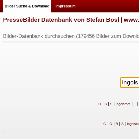
Bilder Suche & Download
Impressum
PresseBilder Datenbank von Stefan Bösl | ww
Bilder-Datenbank durchsuchen (179456 Bilder zum Downlo
|
|
|
|
|
O
B
S
Ingolstadt
J
|
|
|
|
G
O
B
S
Ingolsta