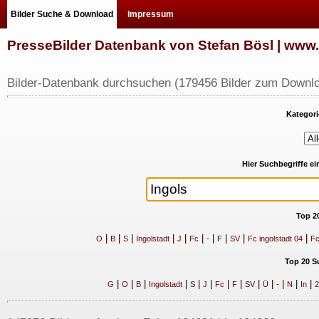
Bilder Suche & Download
Impressum
PresseBilder Datenbank von Stefan Bösl | ww
Bilder-Datenbank durchsuchen (179456 Bilder zum Downlo
Kategori
Hier Suchbegriffe e
Top 2
|
|
|
|
|
|
|
|
|
|
O
B
S
Ingolstadt
J
Fc
-
F
SV
Fc ingolstadt 04
Fc
Top 20 S
|
|
|
|
|
|
|
|
|
|
|
|
|
G
O
B
Ingolstadt
S
J
Fc
F
SV
Ü
-
N
In
2