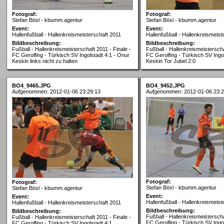
Fotograf:
Fotograf:
Stefan Bösl - kbumm.agentur
Stefan Bösl - kbumm.agentur
Event:
Event:
Hallenfußball - Hallenkreismeisterschaft 2011
Hallenfußball - Hallenkreismeist
Bildbeschreibung:
Bildbeschreibung:
Fußball - Hallenkreismeisterschaft 2011 - Finale -
Fußball - Hallenkreismeisterscha
FC Gerolfing - Türkisch SV Ingolstadt 4:1 - Onur
FC Gerolfing - Türkisch SV Ingo
Keskin links nicht zu halten
Keskin Tor Jubel 2:0
BO4_9465.JPG
BO4_9452.JPG
Aufgenommen: 2012-01-06 23:29:13
Aufgenommen: 2012-01-06 23:2
Fotograf:
Fotograf:
Stefan Bösl - kbumm.agentur
Stefan Bösl - kbumm.agentur
Event:
Event:
Hallenfußball - Hallenkreismeist
Hallenfußball - Hallenkreismeisterschaft 2011
Bildbeschreibung:
Bildbeschreibung:
Fußball - Hallenkreismeisterscha
Fußball - Hallenkreismeisterschaft 2011 - Finale -
FC Gerolfing - Türkisch SV Ingol
FC Gerolfing - Türkisch SV Ingolstadt 4:1