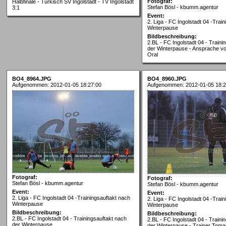
Fotograf:
Halbfinale - Türkisch SV Ingolstadt - TV Ingolstadt
Stefan Bösl - kbumm.agentur
3:1
Event:
2. Liga - FC Ingolstadt 04 -Trai
Winterpause
Bildbeschreibung:
2.BL - FC Ingolstadt 04 - Traini
der Winterpause - Ansprache v
Oral
BO4_8964.JPG
BO4_8960.JPG
Aufgenommen: 2012-01-05 18:27:00
Aufgenommen: 2012-01-05 18:2
Fotograf:
Fotograf:
Stefan Bösl - kbumm.agentur
Stefan Bösl - kbumm.agentur
Event:
Event:
2. Liga - FC Ingolstadt 04 -Trainingsauftakt nach
2. Liga - FC Ingolstadt 04 -Trai
Winterpause
Winterpause
Bildbeschreibung:
Bildbeschreibung:
2.BL - FC Ingolstadt 04 - Trainingsauftakt nach
2.BL - FC Ingolstadt 04 - Traini
der Winterpause
der Winterpause - Trainer Toma