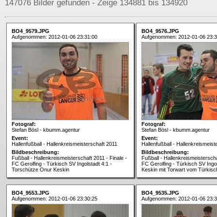
147076 Bilder gefunden - Zeige 134881 bis 134920
BO4_9579.JPG
BO4_9576.JPG
Aufgenommen: 2012-01-06 23:31:00
Aufgenommen: 2012-01-06 23:3
Fotograf:
Fotograf:
Stefan Bösl - kbumm.agentur
Stefan Bösl - kbumm.agentur
Event:
Event:
Hallenfußball - Hallenkreismeisterschaft 2011
Hallenfußball - Hallenkreismeist
Bildbeschreibung:
Bildbeschreibung:
Fußball - Hallenkreismeisterschaft 2011 - Finale -
Fußball - Hallenkreismeisterscha
FC Gerolfing - Türkisch SV Ingolstadt 4:1 -
FC Gerolfing - Türkisch SV Ingo
Torschütze Onur Keskin
Keskin mit Torwart vom Türkis
BO4_9553.JPG
BO4_9535.JPG
Aufgenommen: 2012-01-06 23:30:25
Aufgenommen: 2012-01-06 23:3