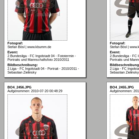
Fotograf:
Fotograf:
Stefan Bösl | www.kbumm.de
Stefan Bösl | www
Event:
Event:
2.Bundesliga - FC Ingolstadt 04 - Fototermin -
2.Bundesliga - FC I
Portraits und Mannschaftsfoto 2010/2011
Portraits und Mann
Bildbeschreibung:
Bildbeschreibung
2.Liga - FC Ingolstadt 04 - Portrait - 2010/2011 -
2.Liga - FC Ingolsta
Sebastian Zielinsky
Sebastian Zielinsky
BO4_2456.JPG
BO4_2455.JPG
Aufgenommen: 2010-07-20 00:48:29
Aufgenommen: 201