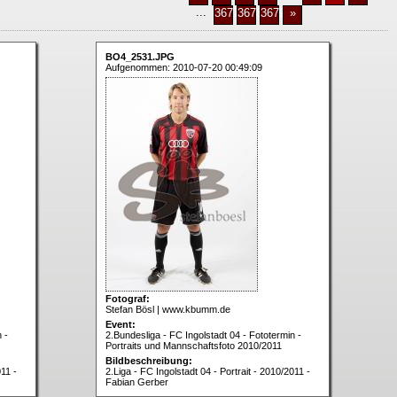
...
3677
3678
3679
»
BO4_2531.JPG
Aufgenommen: 2010-07-20 00:49:09
Fotograf:
Stefan Bösl | www.kbumm.de
Event:
 -
2.Bundesliga - FC Ingolstadt 04 - Fototermin -
Portraits und Mannschaftsfoto 2010/2011
Bildbeschreibung:
011 -
2.Liga - FC Ingolstadt 04 - Portrait - 2010/2011 -
Fabian Gerber