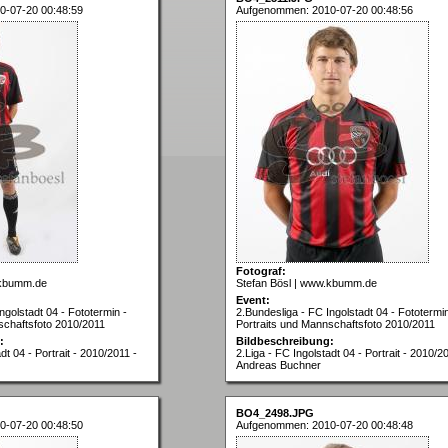
0-07-20 00:48:59
Aufgenommen: 2010-07-20 00:48:56
Fotograf:
.kbumm.de
Stefan Bösl | www.kbumm.de
Event:
ngolstadt 04 - Fototermin -
2.Bundesliga - FC Ingolstadt 04 - Fototermin
schaftsfoto 2010/2011
Portraits und Mannschaftsfoto 2010/2011
:
Bildbeschreibung:
dt 04 - Portrait - 2010/2011 -
2.Liga - FC Ingolstadt 04 - Portrait - 2010/2
Andreas Buchner
BO4_2498.JPG
0-07-20 00:48:50
Aufgenommen: 2010-07-20 00:48:48