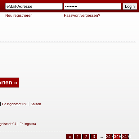
Neu registrieren
Passwort vergessen?
|
|
Fc ingolstadt u%
Saison
|
golstadt 04
Fc ingolsta
...
«
1
2
3
3496
3497
3498