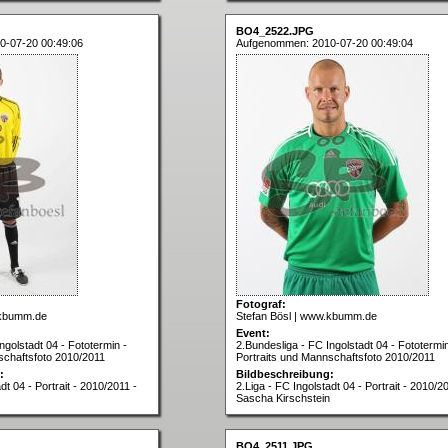
BO4_2522.JPG
0-07-20 00:49:06
Aufgenommen: 2010-07-20 00:49:04
Fotograf:
.kbumm.de
Stefan Bösl | www.kbumm.de
Event:
ngolstadt 04 - Fototermin -
2.Bundesliga - FC Ingolstadt 04 - Fototermin
schaftsfoto 2010/2011
Portraits und Mannschaftsfoto 2010/2011
:
Bildbeschreibung:
dt 04 - Portrait - 2010/2011 -
2.Liga - FC Ingolstadt 04 - Portrait - 2010/2
Sascha Kirschstein
BO4_2511.JPG