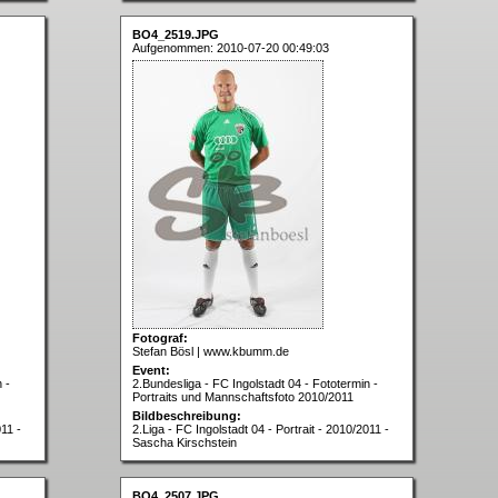
BO4_2519.JPG
Aufgenommen: 2010-07-20 00:49:03
Fotograf:
Stefan Bösl | www.kbumm.de
Event:
 -
2.Bundesliga - FC Ingolstadt 04 - Fototermin -
Portraits und Mannschaftsfoto 2010/2011
Bildbeschreibung:
011 -
2.Liga - FC Ingolstadt 04 - Portrait - 2010/2011 -
Sascha Kirschstein
BO4_2507.JPG