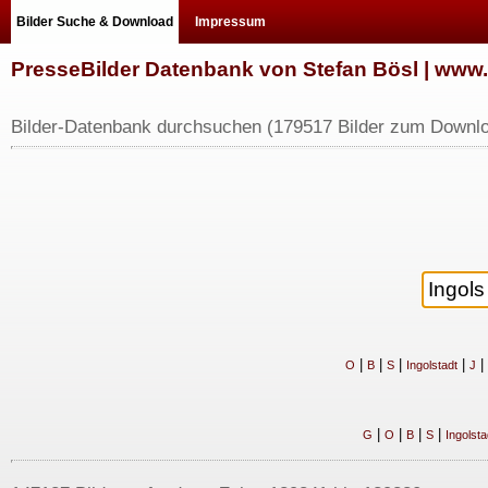
Bilder Suche & Download
Impressum
PresseBilder Datenbank von Stefan Bösl | ww
Bilder-Datenbank durchsuchen (179517 Bilder zum Downlo
|
|
|
|
|
O
B
S
Ingolstadt
J
|
|
|
|
G
O
B
S
Ingolsta