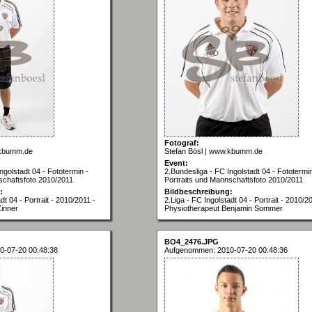
Fotograf:
.kbumm.de
Stefan Bösl | www.kbumm.de
Event:
ngolstadt 04 - Fototermin -
2.Bundesliga - FC Ingolstadt 04 - Fototermin
schaftsfoto 2010/2011
Portraits und Mannschaftsfoto 2010/2011
:
Bildbeschreibung:
dt 04 - Portrait - 2010/2011 -
2.Liga - FC Ingolstadt 04 - Portrait - 2010/2
Zinner
Physiotherapeut Benjamin Sommer
BO4_2476.JPG
0-07-20 00:48:38
Aufgenommen: 2010-07-20 00:48:36