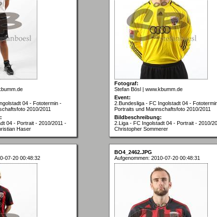
Fotograf:
.kbumm.de
Stefan Bösl | www.kbumm.de
Event:
ngolstadt 04 - Fototermin -
2.Bundesliga - FC Ingolstadt 04 - Fototermin
schaftsfoto 2010/2011
Portraits und Mannschaftsfoto 2010/2011
:
Bildbeschreibung:
dt 04 - Portrait - 2010/2011 -
2.Liga - FC Ingolstadt 04 - Portrait - 2010/2
ristian Haser
Christopher Sommerer
BO4_2462.JPG
0-07-20 00:48:32
Aufgenommen: 2010-07-20 00:48:31