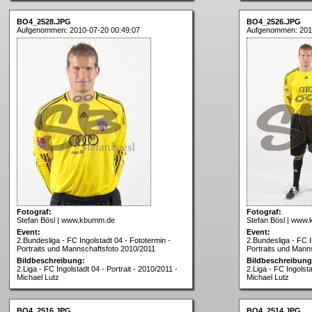
BO4_2528.JPG
BO4_2526.JPG
Aufgenommen: 2010-07-20 00:49:07
Aufgenommen: 201
Fotograf:
Fotograf:
Stefan Bösl | www.kbumm.de
Stefan Bösl | www
Event:
Event:
2.Bundesliga - FC Ingolstadt 04 - Fototermin -
2.Bundesliga - FC I
Portraits und Mannschaftsfoto 2010/2011
Portraits und Mann
Bildbeschreibung:
Bildbeschreibung
2.Liga - FC Ingolstadt 04 - Portrait - 2010/2011 -
2.Liga - FC Ingolsta
Michael Lutz
Michael Lutz
BO4_2516.JPG
BO4_2514.JPG