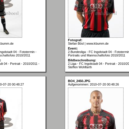
Fotograf:
.kbumm.de
Stefan Bösl | www.kbumm.de
Event:
ngolstadt 04 - Fototermin -
2.Bundesliga - FC Ingolstadt 04 - Fototermin
schaftsfoto 2010/2011
Portraits und Mannschaftsfoto 2010/2011
:
Bildbeschreibung:
dt 04 - Portrait - 2010/2011 -
2.Liga - FC Ingolstadt 04 - Portrait - 2010/2
Steffen Wohlfarth
BO4_2450.JPG
0-07-20 00:48:27
Aufgenommen: 2010-07-20 00:48:26