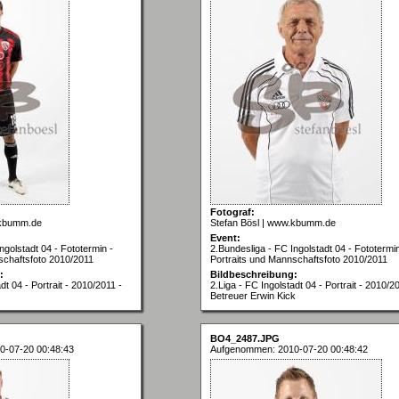
Fotograf:
.kbumm.de
Stefan Bösl | www.kbumm.de
Event:
ngolstadt 04 - Fototermin -
2.Bundesliga - FC Ingolstadt 04 - Fototermin
schaftsfoto 2010/2011
Portraits und Mannschaftsfoto 2010/2011
:
Bildbeschreibung:
dt 04 - Portrait - 2010/2011 -
2.Liga - FC Ingolstadt 04 - Portrait - 2010/2
Betreuer Erwin Kick
BO4_2487.JPG
0-07-20 00:48:43
Aufgenommen: 2010-07-20 00:48:42