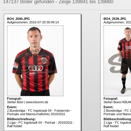
147137 Bilder gefunden - Zeige 139841 bis 139880
BO4_2540.JPG
BO4_2539.JPG
Aufgenommen: 2010-07-20 00:49:14
Aufgenommen: 201
Fotograf:
Fotograf:
Stefan Bösl | www.kbumm.de
Stefan Boesl KBU
Event:
Event:
2.Bundesliga - FC Ingolstadt 04 - Fototermin -
2.Bundesliga - FC I
Portraits und Mannschaftsfoto 2010/2011
Portraits und Mann
Bildbeschreibung:
Bildbeschreibung
2.Liga - FC Ingolstadt 04 - Portrait - 2010/2011 -
2.Liga - FC Ingolsta
Ralf Keidel
Ralf Keidel