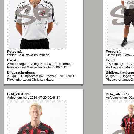
Fotograf:
Fotograf:
Stefan Bösl | www.kbumm.de
Stefan Bösl | www
Event:
Event:
2.Bundesliga - FC Ingolstadt 04 - Fototermin -
2.Bundesliga - FC I
Portraits und Mannschaftsfoto 2010/2011
Portraits und Mann
Bildbeschreibung:
Bildbeschreibung
2.Liga - FC Ingolstadt 04 - Portrait - 2010/2011 -
2.Liga - FC Ingolsta
Physiotherapeut Christian Haser
Physiotherapeut Ch
BO4_2468.JPG
BO4_2467.JPG
Aufgenommen: 2010-07-20 00:48:34
Aufgenommen: 201