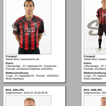
Fotograf:
Fotograf:
Stefan Bösl | www.kbumm.de
Stefan Bösl | www
Event:
Event:
2.Bundesliga - FC Ingolstadt 04 - Fototermin -
2.Bundesliga - FC I
Portraits und Mannschaftsfoto 2010/2011
Portraits und Mann
Bildbeschreibung:
Bildbeschreibung
2.Liga - FC Ingolstadt 04 - Portrait - 2010/2011 -
2.Liga - FC Ingolsta
Moise Bambara
Moise Bambara
BO4_2493.JPG
BO4_2489.JPG
Aufgenommen: 2010-07-20 00:48:45
Aufgenommen: 201