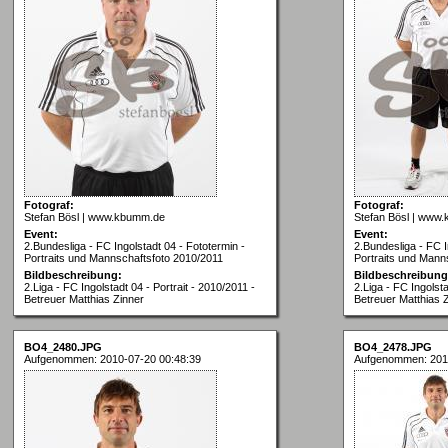
Fotograf:
Fotograf:
Stefan Bösl | www.kbumm.de
Stefan Bösl | www
Event:
Event:
2.Bundesliga - FC Ingolstadt 04 - Fototermin -
2.Bundesliga - FC I
Portraits und Mannschaftsfoto 2010/2011
Portraits und Mann
Bildbeschreibung:
Bildbeschreibung
2.Liga - FC Ingolstadt 04 - Portrait - 2010/2011 -
2.Liga - FC Ingolsta
Betreuer Matthias Zinner
Betreuer Matthias 
BO4_2480.JPG
BO4_2478.JPG
Aufgenommen: 2010-07-20 00:48:39
Aufgenommen: 201