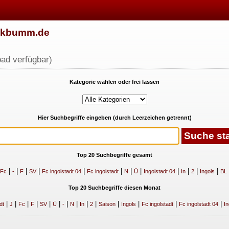
w.kbumm.de
ad verfügbar)
Kategorie wählen oder frei lassen
Hier Suchbegriffe eingeben (durch Leerzeichen getrennt)
Top 20 Suchbegriffe gesamt
|
|
|
|
|
|
|
|
|
|
|
|
Fc
-
F
SV
Fc ingolstadt 04
Fc ingolstadt
N
Ü
Ingolstadt 04
In
2
Ingols
BL
Top 20 Suchbegriffe diesen Monat
|
|
|
|
|
|
|
|
|
|
|
|
|
|
dt
J
Fc
F
SV
Ü
-
N
In
2
Saison
Ingols
Fc ingolstadt
Fc ingolstadt 04
In