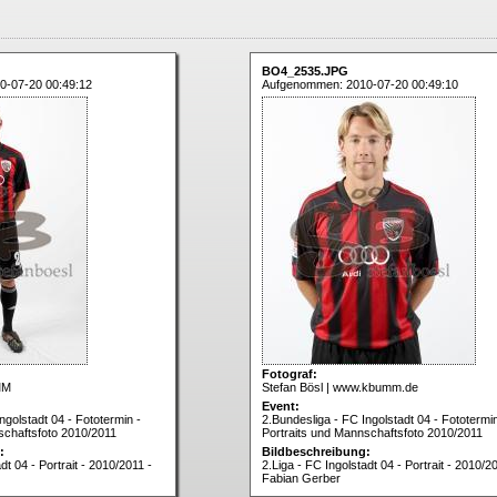
BO4_2535.JPG
0-07-20 00:49:12
Aufgenommen: 2010-07-20 00:49:10
Fotograf:
MM
Stefan Bösl | www.kbumm.de
Event:
ngolstadt 04 - Fototermin -
2.Bundesliga - FC Ingolstadt 04 - Fototermin
schaftsfoto 2010/2011
Portraits und Mannschaftsfoto 2010/2011
:
Bildbeschreibung:
dt 04 - Portrait - 2010/2011 -
2.Liga - FC Ingolstadt 04 - Portrait - 2010/2
Fabian Gerber