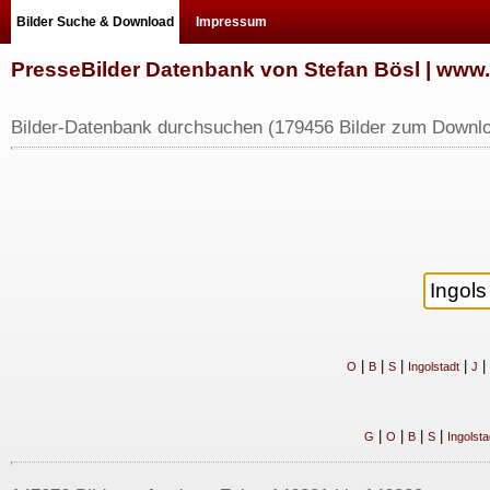
Bilder Suche & Download
Impressum
PresseBilder Datenbank von Stefan Bösl | ww
Bilder-Datenbank durchsuchen (179456 Bilder zum Downlo
|
|
|
|
|
O
B
S
Ingolstadt
J
|
|
|
|
G
O
B
S
Ingolsta