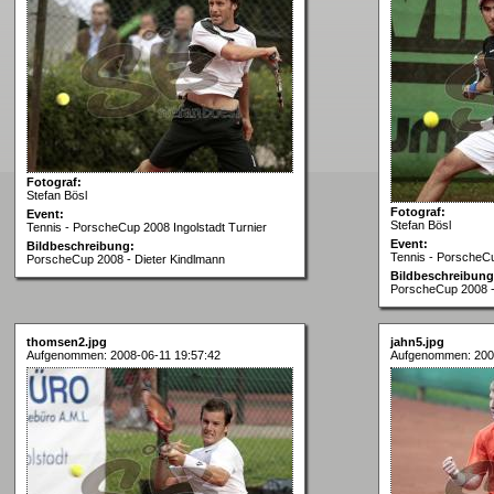
Fotograf:
Stefan Bösl
Fotograf:
Event:
Stefan Bösl
Tennis - PorscheCup 2008 Ingolstadt Turnier
Event:
Bildbeschreibung:
Tennis - PorscheCu
PorscheCup 2008 - Dieter Kindlmann
Bildbeschreibung
PorscheCup 2008 -
thomsen2.jpg
jahn5.jpg
Aufgenommen: 2008-06-11 19:57:42
Aufgenommen: 2008