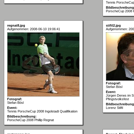
Tennis PorscheCup 
Bildbeschreibung
PorscheCup 2008 Ph
regnat8.jpg
stiftl2.jpg
Aufgenommen: 2008-06-10 19:06:41
Aufgenommen: 200
Fotograf:
Stefan Bösl
Event:
Jürgen Derws im Sti
Fotograf:
Pfingstvolksfest
Stefan Bösl
Bildbeschreibung
Event:
Lorenz Stiftl
Tennis PorscheCup 2008 Ingolstadt Qualifikation
Bildbeschreibung:
PorscheCup 2008 Phillip Regnat