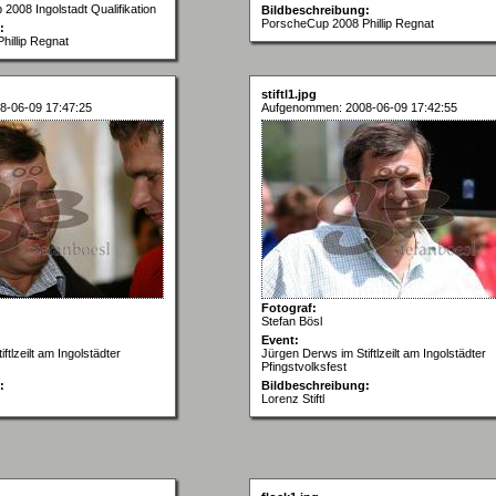
2008 Ingolstadt Qualifikation
Bildbeschreibung:
PorscheCup 2008 Phillip Regnat
:
illip Regnat
stiftl1.jpg
8-06-09 17:47:25
Aufgenommen: 2008-06-09 17:42:55
Fotograf:
Stefan Bösl
Event:
ftlzeilt am Ingolstädter
Jürgen Derws im Stiftlzeilt am Ingolstädter
Pfingstvolksfest
:
Bildbeschreibung:
Lorenz Stiftl