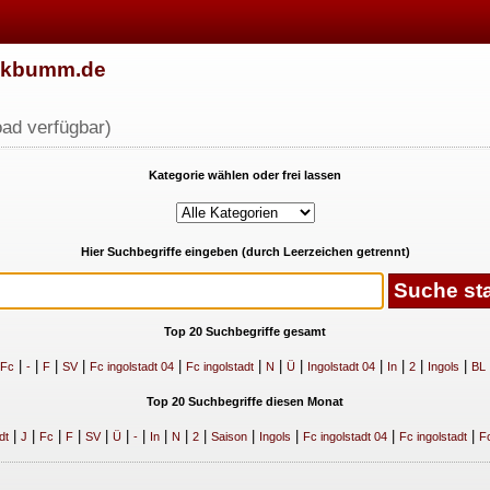
w.kbumm.de
ad verfügbar)
Kategorie wählen oder frei lassen
Hier Suchbegriffe eingeben (durch Leerzeichen getrennt)
Top 20 Suchbegriffe gesamt
|
|
|
|
|
|
|
|
|
|
|
|
Fc
-
F
SV
Fc ingolstadt 04
Fc ingolstadt
N
Ü
Ingolstadt 04
In
2
Ingols
BL
Top 20 Suchbegriffe diesen Monat
|
|
|
|
|
|
|
|
|
|
|
|
|
|
dt
J
Fc
F
SV
Ü
-
In
N
2
Saison
Ingols
Fc ingolstadt 04
Fc ingolstadt
Fc