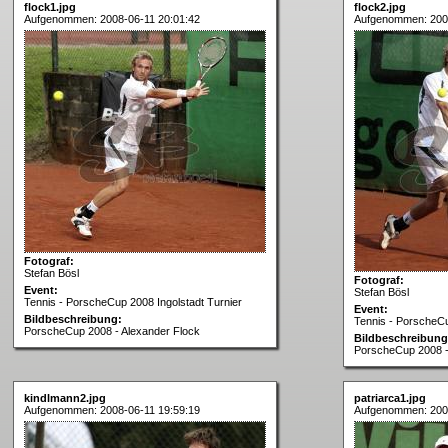
flock1.jpg
flock2.jpg
Aufgenommen: 2008-06-11 20:01:42
Aufgenommen: 2008
Fotograf:
Stefan Bösl
Fotograf:
Event:
Stefan Bösl
Tennis - PorscheCup 2008 Ingolstadt Turnier
Event:
Bildbeschreibung:
Tennis - PorscheCu
PorscheCup 2008 - Alexander Flock
Bildbeschreibung
PorscheCup 2008 -
kindlmann2.jpg
patriarca1.jpg
Aufgenommen: 2008-06-11 19:59:19
Aufgenommen: 2008