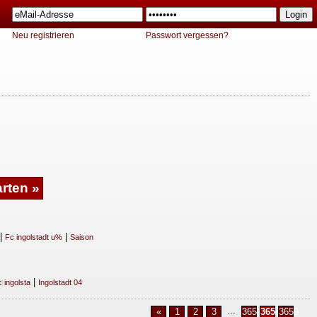
Neu registrieren
Passwort vergessen?
|
|
Fc ingolstadt u%
Saison
|
 ingolsta
Ingolstadt 04
...
«
1
2
3
3657
3658
3659