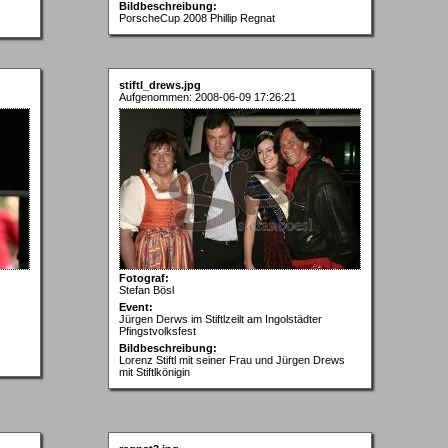
Bildbeschreibung:
PorscheCup 2008 Phillip Regnat
stiftl_drews.jpg
Aufgenommen: 2008-06-09 17:26:21
Fotograf:
Stefan Bösl
Event:
Jürgen Derws im Stiftlzeilt am Ingolstädter
Pfingstvolksfest
Bildbeschreibung:
Lorenz Stiftl mit seiner Frau und Jürgen Drews
mit Stiftlkönigin