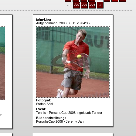
...
3675
3676
3677
»
jahn4.jpg
Aufgenommen: 2008-06-11 20:04:36
Fotograf:
Stefan Bösl
Event:
Tennis - PorscheCup 2008 Ingolstadt Turnier
er
Bildbeschreibung:
PorscheCup 2008 - Jeremy Jahn