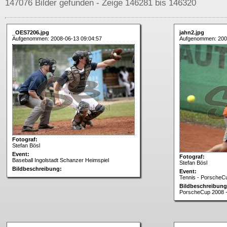
147076 Bilder gefunden - Zeige 146281 bis 146320
_OES7206.jpg
jahn2.jpg
Aufgenommen: 2008-06-13 09:04:57
Aufgenommen: 2008
Fotograf:
Stefan Bösl
Event:
Fotograf:
Baseball Ingolstadt Schanzer Heimspiel
Stefan Bösl
Bildbeschreibung:
Event:
Tennis - PorscheCu
Bildbeschreibung
PorscheCup 2008 