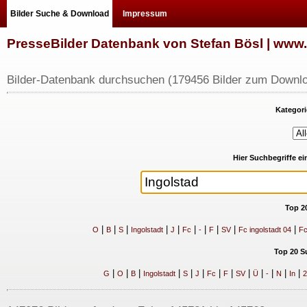
Bilder Suche & Download
Impressum
PresseBilder Datenbank von Stefan Bösl | ww
Bilder-Datenbank durchsuchen (179456 Bilder zum Downlo
Kategori
Hier Suchbegriffe e
Top 2
|
|
|
|
|
|
|
|
|
|
O
B
S
Ingolstadt
J
Fc
-
F
SV
Fc ingolstadt 04
Fc
Top 20 S
|
|
|
|
|
|
|
|
|
|
|
|
|
G
O
B
Ingolstadt
S
J
Fc
F
SV
Ü
-
N
In
2