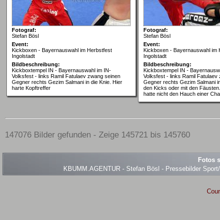
Fotograf:
Fotograf:
Stefan Bösl
Stefan Bösl
Event:
Event:
Kickboxen - Bayernauswahl im Herbstfest
Kickboxen - Bayernauswahl im 
Ingolstadt
Ingolstadt
Bildbeschreibung:
Bildbeschreibung:
Kickboxtempel IN - Bayernauswahl im IN-
Kickboxtempel IN - Bayernauswa
Volksfest - links Ramil Fatulaev zwang seinen
Volksfest - links Ramil Fatulae
Gegner rechts Gezim Salmani in die Knie. Hier
Gegner rechts Gezim Salmani in
harte Kopftreffer
den Kicks oder mit den Fäuste
hatte nicht den Hauch einer Ch
147076 Bilder gefunden - Zeige 145721 bis 145760
Fotos s
KBUMM.AGENTUR - Stefan Bösl - Pressebilder Sport/Ev
Coun