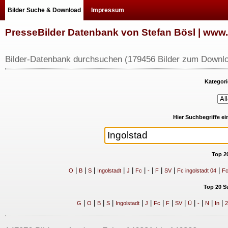
Bilder Suche & Download
Impressum
PresseBilder Datenbank von Stefan Bösl | ww
Bilder-Datenbank durchsuchen (179456 Bilder zum Downlo
Kategori
Hier Suchbegriffe e
Top 2
|
|
|
|
|
|
|
|
|
|
O
B
S
Ingolstadt
J
Fc
-
F
SV
Fc ingolstadt 04
Fc
Top 20 S
|
|
|
|
|
|
|
|
|
|
|
|
|
G
O
B
S
Ingolstadt
J
Fc
F
SV
Ü
-
N
In
2