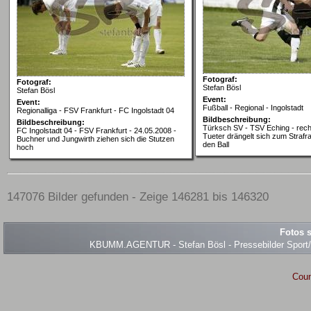
Fotograf:
Fotograf:
Stefan Bösl
Stefan Bösl
Event:
Event:
Fußball - Regional - Ingolstadt
Regionalliga - FSV Frankfurt - FC Ingolstadt 04
Bildbeschreibung:
Bildbeschreibung:
Türksch SV - TSV Eching - rech
FC Ingolstadt 04 - FSV Frankfurt - 24.05.2008 -
Tueter drängelt sich zum Strafra
Buchner und Jungwirth ziehen sich die Stutzen
den Ball
hoch
147076 Bilder gefunden - Zeige 146281 bis 146320
Fotos s
KBUMM.AGENTUR - Stefan Bösl - Pressebilder Sport/Ev
Coun