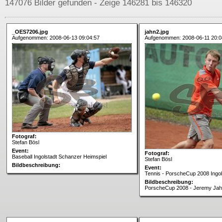
147076 Bilder gefunden - Zeige 146281 bis 146320
_OES7206.jpg
jahn2.jpg
Aufgenommen: 2008-06-13 09:04:57
Aufgenommen: 2008-06-11 20:0
Fotograf:
Stefan Bösl
Event:
Fotograf:
Baseball Ingolstadt Schanzer Heimspiel
Stefan Bösl
Bildbeschreibung:
Event:
Tennis - PorscheCup 2008 Ingol
Bildbeschreibung:
PorscheCup 2008 - Jeremy Ja