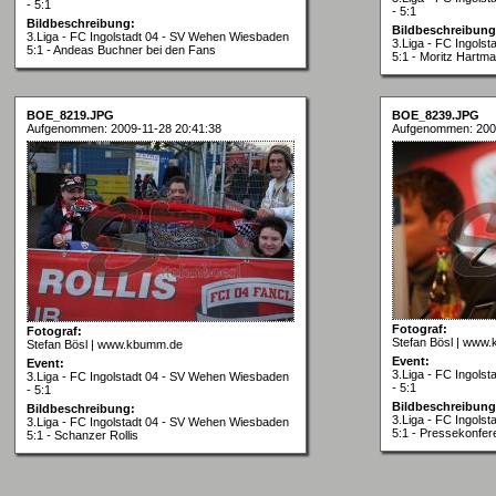
- 5:1
- 5:1
Bildbeschreibung:
Bildbeschreibung
3.Liga - FC Ingolstadt 04 - SV Wehen Wiesbaden
3.Liga - FC Ingols
5:1 - Andeas Buchner bei den Fans
5:1 - Moritz Hartm
BOE_8219.JPG
BOE_8239.JPG
Aufgenommen: 2009-11-28 20:41:38
Aufgenommen: 2009
Fotograf:
Fotograf:
Stefan Bösl | www
Stefan Bösl | www.kbumm.de
Event:
Event:
3.Liga - FC Ingols
3.Liga - FC Ingolstadt 04 - SV Wehen Wiesbaden
- 5:1
- 5:1
Bildbeschreibung
Bildbeschreibung:
3.Liga - FC Ingols
3.Liga - FC Ingolstadt 04 - SV Wehen Wiesbaden
5:1 - Pressekonfer
5:1 - Schanzer Rollis