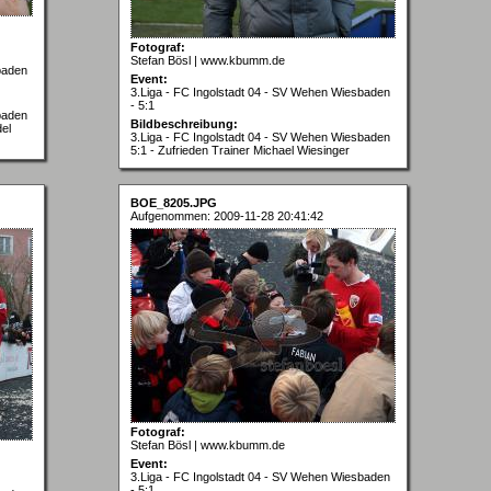
Fotograf:
Stefan Bösl | www.kbumm.de
baden
Event:
3.Liga - FC Ingolstadt 04 - SV Wehen Wiesbaden
- 5:1
baden
Bildbeschreibung:
del
3.Liga - FC Ingolstadt 04 - SV Wehen Wiesbaden
5:1 - Zufrieden Trainer Michael Wiesinger
BOE_8205.JPG
Aufgenommen: 2009-11-28 20:41:42
Fotograf:
Stefan Bösl | www.kbumm.de
Event:
3.Liga - FC Ingolstadt 04 - SV Wehen Wiesbaden
- 5:1