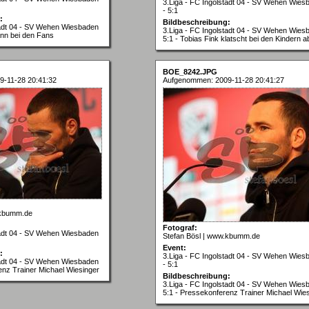
3.Liga - FC Ingolstadt 04 - SV Wehen Wies
- 5:1
:
Bildbeschreibung:
tadt 04 - SV Wehen Wiesbaden
3.Liga - FC Ingolstadt 04 - SV Wehen Wies
ann bei den Fans
5:1 - Tobias Fink klatscht bei den Kindern a
BOE_8242.JPG
-11-28 20:41:32
Aufgenommen: 2009-11-28 20:41:27
.kbumm.de
Fotograf:
tadt 04 - SV Wehen Wiesbaden
Stefan Bösl | www.kbumm.de
Event:
:
3.Liga - FC Ingolstadt 04 - SV Wehen Wies
tadt 04 - SV Wehen Wiesbaden
- 5:1
enz Trainer Michael Wiesinger
Bildbeschreibung:
3.Liga - FC Ingolstadt 04 - SV Wehen Wies
5:1 - Pressekonferenz Trainer Michael Wie