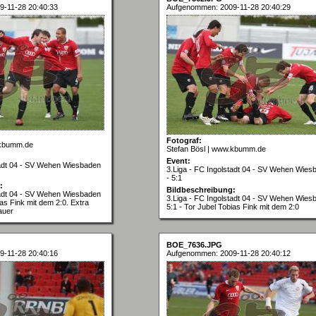
-11-28 20:40:33
Aufgenommen: 2009-11-28 20:40:29
Fotograf:
.kbumm.de
Stefan Bösl | www.kbumm.de
Event:
tadt 04 - SV Wehen Wiesbaden
3.Liga - FC Ingolstadt 04 - SV Wehen Wies
- 5:1
:
Bildbeschreibung:
tadt 04 - SV Wehen Wiesbaden
3.Liga - FC Ingolstadt 04 - SV Wehen Wies
ias Fink mit dem 2:0. Extra
5:1 - Tor Jubel Tobias Fink mit dem 2:0
auer
BOE_7636.JPG
-11-28 20:40:16
Aufgenommen: 2009-11-28 20:40:12