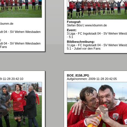
Fotograf:
.kbumm.de
Stefan Bösl | www.kbumm.de
Event:
tadt 04 - SV Wehen Wiesbaden
3.Liga - FC Ingolstadt 04 - SV Wehen Wies
- 5:1
:
Bildbeschreibung:
tadt 04 - SV Wehen Wiesbaden
3.Liga - FC Ingolstadt 04 - SV Wehen Wies
n Fans
5:1 - Jubel vor den Fans
BOE_8158.JPG
-11-28 20:42:10
Aufgenommen: 2009-11-28 20:42:05