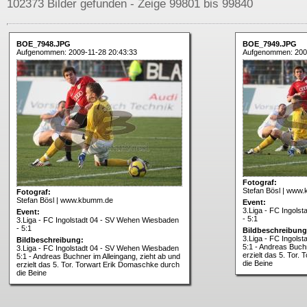
102373 Bilder gefunden - Zeige 99801 bis 99840
BOE_7948.JPG
BOE_7949.JPG
Aufgenommen: 2009-11-28 20:43:33
Aufgenommen: 2009
Fotograf:
Stefan Bösl | www
Fotograf:
Stefan Bösl | www.kbumm.de
Event:
3.Liga - FC Ingols
Event:
- 5:1
3.Liga - FC Ingolstadt 04 - SV Wehen Wiesbaden
- 5:1
Bildbeschreibung
3.Liga - FC Ingols
Bildbeschreibung:
5:1 - Andreas Buchn
3.Liga - FC Ingolstadt 04 - SV Wehen Wiesbaden
erzielt das 5. Tor
5:1 - Andreas Buchner im Alleingang, zieht ab und
die Beine
erzielt das 5. Tor. Torwart Erik Domaschke durch
die Beine