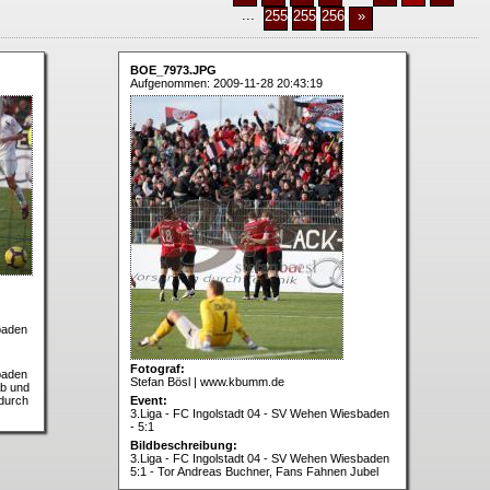
...
2558
2559
2560
»
BOE_7973.JPG
Aufgenommen: 2009-11-28 20:43:19
baden
Fotograf:
baden
Stefan Bösl | www.kbumm.de
ab und
 durch
Event:
3.Liga - FC Ingolstadt 04 - SV Wehen Wiesbaden
- 5:1
Bildbeschreibung:
3.Liga - FC Ingolstadt 04 - SV Wehen Wiesbaden
5:1 - Tor Andreas Buchner, Fans Fahnen Jubel