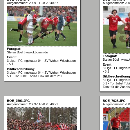
Aufgenommen: 2009-11-28 20:40:37
Aufgenommen: 2009
Fotograf:
Stefan Bösl | www.kbumm.de
Fotograf:
Event:
Stefan Bösl | www
3.Liga - FC Ingolstadt 04 - SV Wehen Wiesbaden
- 5:1
Event:
3.Liga - FC Ingols
Bildbeschreibung:
- 5:1
3.Liga - FC Ingolstadt 04 - SV Wehen Wiesbaden
5:1 - Tor Jubel Tobias Fink mit dem 2:0
Bildbeschreibung
3.Liga - FC Ingols
5:1 - Tor Jubel Tob
Tanz für die Zusch
BOE_7593.JPG
BOE_7628.JPG
Aufgenommen: 2009-11-28 20:40:21
Aufgenommen: 2009