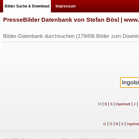
Bilder Suche & Download
Impressum
PresseBilder Datenbank von Stefan Bösl | ww
Bilder-Datenbank durchsuchen (179456 Bilder zum Downlo
|
|
|
|
|
O
B
S
Ingolstadt
J
|
|
|
|
G
O
B
S
Ingolsta