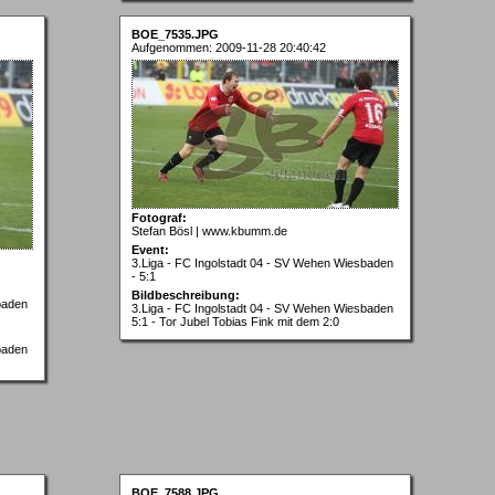
BOE_7535.JPG
Aufgenommen: 2009-11-28 20:40:42
Fotograf:
Stefan Bösl | www.kbumm.de
Event:
3.Liga - FC Ingolstadt 04 - SV Wehen Wiesbaden
- 5:1
Bildbeschreibung:
baden
3.Liga - FC Ingolstadt 04 - SV Wehen Wiesbaden
5:1 - Tor Jubel Tobias Fink mit dem 2:0
baden
BOE_7588.JPG