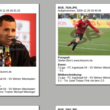
BOE_7534.JPG
-11-28 20:41:15
Aufgenommen: 2009-11-28 20:40:46
Fotograf:
Stefan Bösl | www.kbumm.de
Event:
3.Liga - FC Ingolstadt 04 - SV Wehen Wies
- 5:1
.kbumm.de
Bildbeschreibung:
3.Liga - FC Ingolstadt 04 - SV Wehen Wies
tadt 04 - SV Wehen Wiesbaden
5:1 - Tor Jubel Tobias Fink mit dem 2:0
:
tadt 04 - SV Wehen Wiesbaden
enz Trainer Michael Wiesinger
BOE_7562.JPG