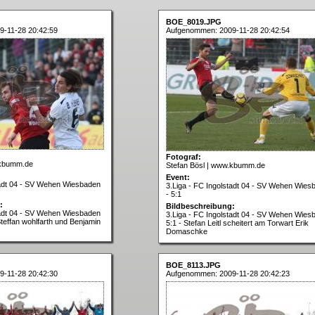
BOE_8019.JPG
-11-28 20:42:59
Aufgenommen: 2009-11-28 20:42:54
Fotograf:
.kbumm.de
Stefan Bösl | www.kbumm.de
Event:
tadt 04 - SV Wehen Wiesbaden
3.Liga - FC Ingolstadt 04 - SV Wehen Wies
- 5:1
:
Bildbeschreibung:
tadt 04 - SV Wehen Wiesbaden
3.Liga - FC Ingolstadt 04 - SV Wehen Wies
 Steffan wohlfarth und Benjamin
5:1 - Stefan Leitl scheitert am Torwart Erik
Domaschke
BOE_8113.JPG
-11-28 20:42:30
Aufgenommen: 2009-11-28 20:42:23