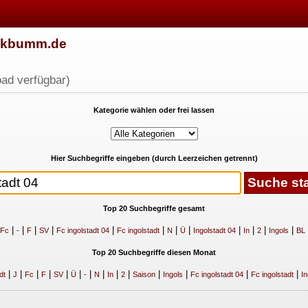
w.kbumm.de
ad verfügbar)
Kategorie wählen oder frei lassen
Hier Suchbegriffe eingeben (durch Leerzeichen getrennt)
Top 20 Suchbegriffe gesamt
|
|
|
|
|
|
|
|
|
|
|
|
Fc
-
F
SV
Fc ingolstadt 04
Fc ingolstadt
N
Ü
Ingolstadt 04
In
2
Ingols
BL
Top 20 Suchbegriffe diesen Monat
|
|
|
|
|
|
|
|
|
|
|
|
|
|
dt
J
Fc
F
SV
Ü
-
N
In
2
Saison
Ingols
Fc ingolstadt 04
Fc ingolstadt
In