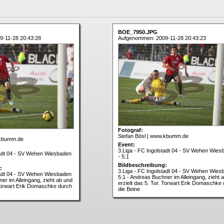
BOE_7950.JPG
-11-28 20:43:28
Aufgenommen: 2009-11-28 20:43:23
Fotograf:
Stefan Bösl | www.kbumm.de
.kbumm.de
Event:
3.Liga - FC Ingolstadt 04 - SV Wehen Wies
tadt 04 - SV Wehen Wiesbaden
- 5:1
Bildbeschreibung:
:
3.Liga - FC Ingolstadt 04 - SV Wehen Wies
tadt 04 - SV Wehen Wiesbaden
5:1 - Andreas Buchner im Alleingang, zieht 
er im Alleingang, zieht ab und
erzielt das 5. Tor. Torwart Erik Domaschke
. Torwart Erik Domaschke durch
die Beine