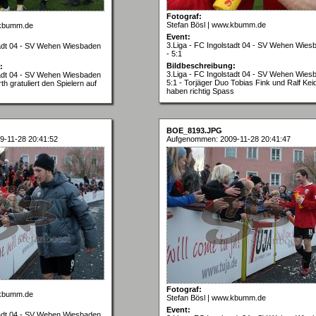
Fotograf:
Stefan Bösl | www.kbumm.de
.kbumm.de
Event:
3.Liga - FC Ingolstadt 04 - SV Wehen Wies
tadt 04 - SV Wehen Wiesbaden
- 5:1
Bildbeschreibung:
:
3.Liga - FC Ingolstadt 04 - SV Wehen Wies
tadt 04 - SV Wehen Wiesbaden
5:1 - Torjäger Duo Tobias Fink und Ralf Kei
th gratuliert den Spielern auf
haben richtig Spass
BOE_8193.JPG
-11-28 20:41:52
Aufgenommen: 2009-11-28 20:41:47
Fotograf:
.kbumm.de
Stefan Bösl | www.kbumm.de
Event:
tadt 04 - SV Wehen Wiesbaden