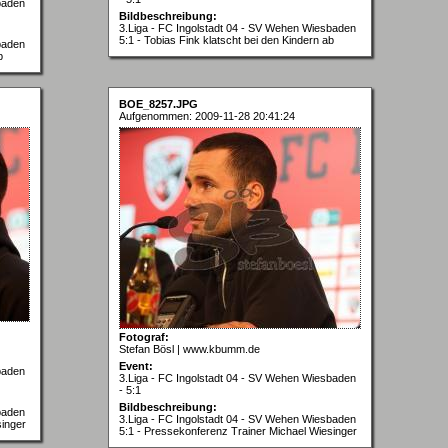
baden
Bildbeschreibung:
3.Liga - FC Ingolstadt 04 - SV Wehen Wiesbaden
5:1 - Tobias Fink klatscht bei den Kindern ab
baden
b
BOE_8257.JPG
Aufgenommen: 2009-11-28 20:41:24
Fotograf:
Stefan Bösl | www.kbumm.de
Event:
baden
3.Liga - FC Ingolstadt 04 - SV Wehen Wiesbaden
- 5:1
Bildbeschreibung:
baden
3.Liga - FC Ingolstadt 04 - SV Wehen Wiesbaden
singer
5:1 - Pressekonferenz Trainer Michael Wiesinger