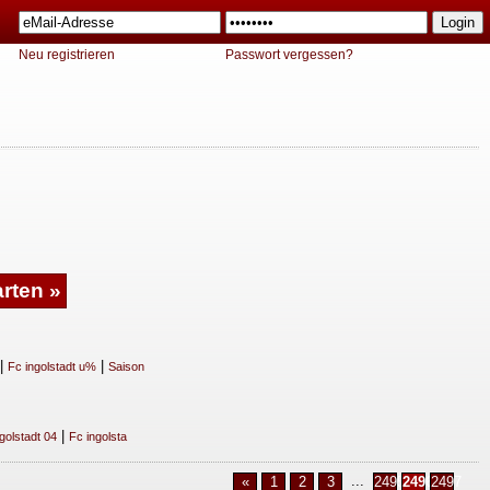
Neu registrieren
Passwort vergessen?
|
|
Fc ingolstadt u%
Saison
|
golstadt 04
Fc ingolsta
...
«
1
2
3
2495
2496
2497