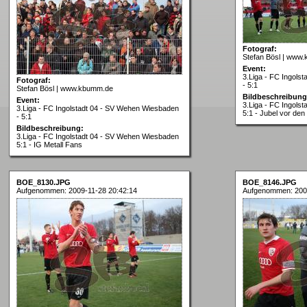
Fotograf:
Stefan Bösl | www
Event:
3.Liga - FC Ingols
Fotograf:
- 5:1
Stefan Bösl | www.kbumm.de
Bildbeschreibung
Event:
3.Liga - FC Ingols
3.Liga - FC Ingolstadt 04 - SV Wehen Wiesbaden
5:1 - Jubel vor de
- 5:1
Bildbeschreibung:
3.Liga - FC Ingolstadt 04 - SV Wehen Wiesbaden
5:1 - IG Metall Fans
BOE_8130.JPG
BOE_8146.JPG
Aufgenommen: 2009-11-28 20:42:14
Aufgenommen: 2009