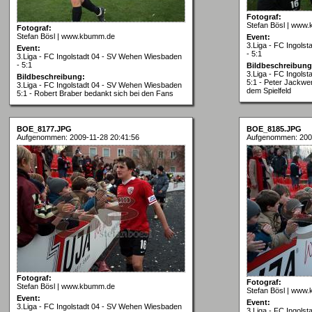
Fotograf:
Stefan Bösl | www
Fotograf:
Stefan Bösl | www.kbumm.de
Event:
3.Liga - FC Ingols
Event:
- 5:1
3.Liga - FC Ingolstadt 04 - SV Wehen Wiesbaden
- 5:1
Bildbeschreibung
3.Liga - FC Ingols
Bildbeschreibung:
5:1 - Peter Jackwer
3.Liga - FC Ingolstadt 04 - SV Wehen Wiesbaden
dem Spielfeld
5:1 - Robert Braber bedankt sich bei den Fans
BOE_8177.JPG
BOE_8185.JPG
Aufgenommen: 2009-11-28 20:41:56
Aufgenommen: 2009
Fotograf:
Fotograf:
Stefan Bösl | www.kbumm.de
Stefan Bösl | www
Event:
Event:
3.Liga - FC Ingolstadt 04 - SV Wehen Wiesbaden
3.Liga - FC Ingols