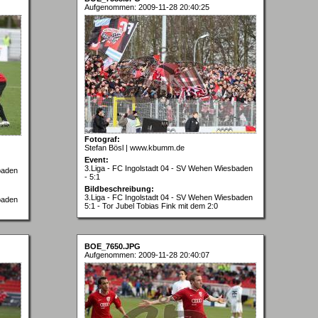
Aufgenommen: 2009-11-28 20:40:25
Fotograf:
Stefan Bösl | www.kbumm.de
Event:
3.Liga - FC Ingolstadt 04 - SV Wehen Wiesbaden
baden
- 5:1
Bildbeschreibung:
3.Liga - FC Ingolstadt 04 - SV Wehen Wiesbaden
baden
5:1 - Tor Jubel Tobias Fink mit dem 2:0
BOE_7650.JPG
Aufgenommen: 2009-11-28 20:40:07