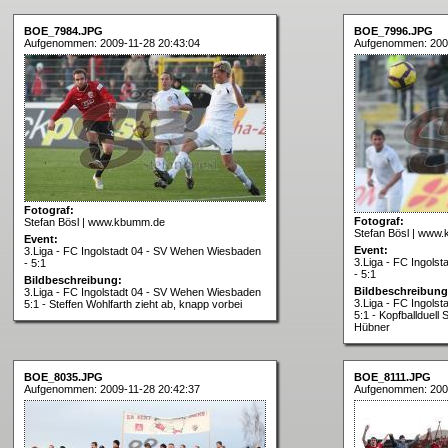
BOE_7984.JPG
BOE_7996.JPG
Aufgenommen: 2009-11-28 20:43:04
Aufgenommen: 2009
Fotograf:
Fotograf:
Stefan Bösl | www.kbumm.de
Stefan Bösl | www
Event:
Event:
3.Liga - FC Ingolstadt 04 - SV Wehen Wiesbaden
3.Liga - FC Ingols
- 5:1
- 5:1
Bildbeschreibung:
Bildbeschreibung
3.Liga - FC Ingolstadt 04 - SV Wehen Wiesbaden
3.Liga - FC Ingols
5:1 - Steffen Wohlfarth zieht ab, knapp vorbei
5:1 - Kopfballduell
Hübner
BOE_8035.JPG
BOE_8111.JPG
Aufgenommen: 2009-11-28 20:42:37
Aufgenommen: 2009