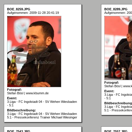
BOE_8259.JPG
BOE_8289.JPG
Aufgenommen: 2009-11-28 20:41:19
Aufgenommen: 2009
Fotograf:
Stefan Bösl | www
Fotograf:
Event:
Stefan Bösl | www.kbumm.de
3.Liga - FC Ingols
Event:
- 5:1
3.Liga - FC Ingolstadt 04 - SV Wehen Wiesbaden
Bildbeschreibung
- 5:1
3.Liga - FC Ingols
Bildbeschreibung:
5:1 - Pressekonfer
3.Liga - FC Ingolstadt 04 - SV Wehen Wiesbaden
5:1 - Pressekonferenz Trainer Michael Wiesinger
BOE_7543.JPG
BOE_7557.JPG