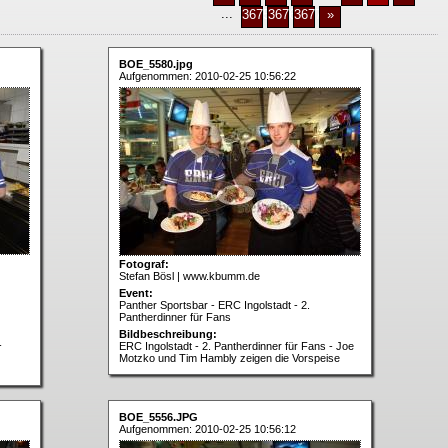
...
3675
3676
3677
»
BOE_5580.jpg
Aufgenommen: 2010-02-25 10:56:22
Fotograf:
Stefan Bösl | www.kbumm.de
Event:
Panther Sportsbar - ERC Ingolstadt - 2.
Pantherdinner für Fans
Bildbeschreibung:
-
ERC Ingolstadt - 2. Pantherdinner für Fans - Joe
Motzko und Tim Hambly zeigen die Vorspeise
BOE_5556.JPG
Aufgenommen: 2010-02-25 10:56:12