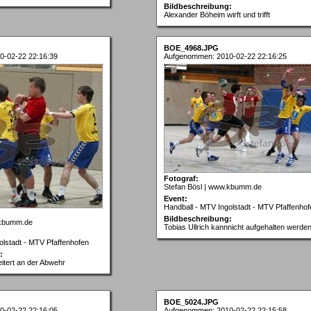
Bildbeschreibung:
Alexander Böheim wirft und trifft
BOE_4968.JPG
0-02-22 22:16:39
Aufgenommen: 2010-02-22 22:16:25
Fotograf:
Stefan Bösl | www.kbumm.de
Event:
Handball - MTV Ingolstadt - MTV Pfaffenhof
Bildbeschreibung:
.kbumm.de
Tobias Ullrich kannnicht aufgehalten werde
olstadt - MTV Pfaffenhofen
:
itert an der Abwehr
BOE_5024.JPG
0-02-22 22:16:05
Aufgenommen: 2010-02-22 22:15:58