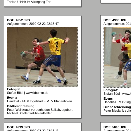
Tobias Ullrich im Alleingang Tor
BOE_4952.JPG
BOE_4963.JPG
Aufgenommen: 2010-02-22 22:16:47
Aufgenommen: 201
Fotograf:
Fotograf:
Stefan Bösl | www.kbumm.de
Stefan Bösl | www
Event:
Event:
Handball - MTV Ingolstadt - MTV Pfaffenhofen
Handball - MTV Ing
Bildbeschreibung:
Bildbeschreibung
Peter Weinzettel versucht den Ball abzugeben.
Peter Mesiarik sche
Michael Stadler will ihn aufhalten
BOE_4999.JPG
BOE_5010.JPG
Aufgenommen: 2010-02-22 22:16:11
Aufgenommen: 201