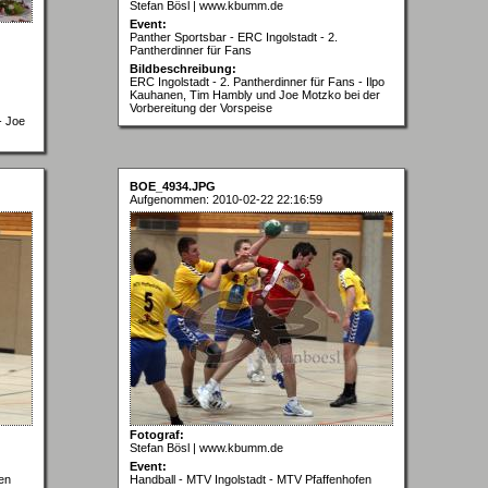
Stefan Bösl | www.kbumm.de
Event:
Panther Sportsbar - ERC Ingolstadt - 2.
Pantherdinner für Fans
Bildbeschreibung:
ERC Ingolstadt - 2. Pantherdinner für Fans - Ilpo
Kauhanen, Tim Hambly und Joe Motzko bei der
Vorbereitung der Vorspeise
- Joe
BOE_4934.JPG
Aufgenommen: 2010-02-22 22:16:59
Fotograf:
Stefan Bösl | www.kbumm.de
Event:
en
Handball - MTV Ingolstadt - MTV Pfaffenhofen