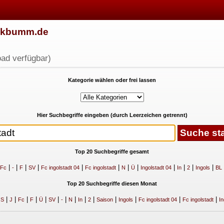
w.kbumm.de
ad verfügbar)
Kategorie wählen oder frei lassen
Hier Suchbegriffe eingeben (durch Leerzeichen getrennt)
Top 20 Suchbegriffe gesamt
|
|
|
|
|
|
|
|
|
|
|
|
Fc
-
F
SV
Fc ingolstadt 04
Fc ingolstadt
N
Ü
Ingolstadt 04
In
2
Ingols
BL
Top 20 Suchbegriffe diesen Monat
|
|
|
|
|
|
|
|
|
|
|
|
|
|
|
S
J
Fc
F
Ü
SV
-
N
In
2
Saison
Ingols
Fc ingolstadt 04
Fc ingolstadt
In