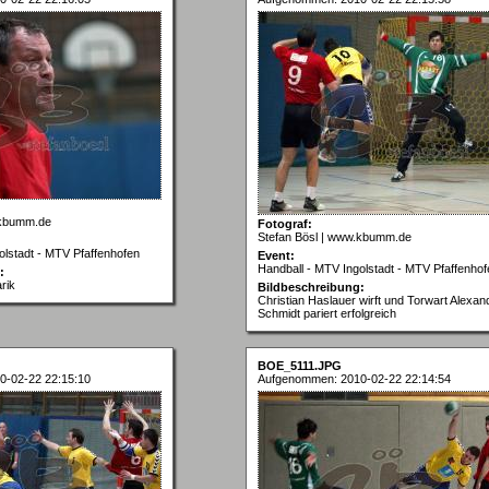
.kbumm.de
Fotograf:
Stefan Bösl | www.kbumm.de
olstadt - MTV Pfaffenhofen
Event:
Handball - MTV Ingolstadt - MTV Pfaffenhof
:
rik
Bildbeschreibung:
Christian Haslauer wirft und Torwart Alexan
Schmidt pariert erfolgreich
BOE_5111.JPG
0-02-22 22:15:10
Aufgenommen: 2010-02-22 22:14:54