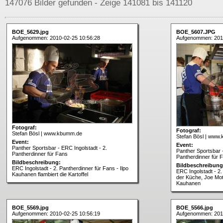
147076 Bilder gefunden - Zeige 141081 bis 141120
BOE_5629.jpg
BOE_5607.JPG
Aufgenommen: 2010-02-25 10:56:28
Aufgenommen: 201
Fotograf:
Fotograf:
Stefan Bösl | www.kbumm.de
Stefan Bösl | www
Event:
Event:
Panther Sportsbar - ERC Ingolstadt - 2.
Panther Sportsbar -
Pantherdinner für Fans
Pantherdinner für 
Bildbeschreibung:
Bildbeschreibung
ERC Ingolstadt - 2. Pantherdinner für Fans - Ilpo
ERC Ingolstadt - 2.
Kauhanen flambiert die Kartoffel
der Küche, Joe Mot
Kauhanen
BOE_5569.jpg
BOE_5566.jpg
Aufgenommen: 2010-02-25 10:56:19
Aufgenommen: 201