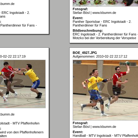
.kbumm.de
Fotograf:
 ERC Ingolstadt - 2.
Stefan Bösl | www.kbumm.de
Fans
Event:
:
Panther Sportsbar - ERC Ingolstadt - 2.
 Pantherdinner für Fans -
Pantherdinner für Fans
Bildbeschreibung:
ERC Ingolstadt - 2. Pantherdinner für Fans 
Motzko bei der Vorbereitung der Vorspeise
BOE_4927.JPG
0-02-22 22:17:19
Aufgenommen: 2010-02-22 22:17:12
.kbumm.de
Fotograf:
olstadt - MTV Pfaffenhofen
Stefan Bösl | www.kbumm.de
:
Event:
 wird von den Pfaffenhofenern
Handball - MTV Ingolstadt - MTV Pfaffenhof
alten