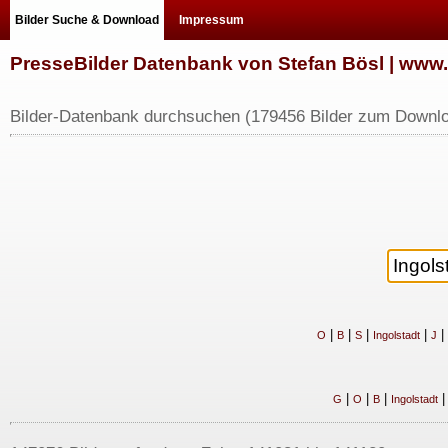
Bilder Suche & Download
Impressum
PresseBilder Datenbank von Stefan Bösl | ww
Bilder-Datenbank durchsuchen (179456 Bilder zum Downlo
|
|
|
|
|
O
B
S
Ingolstadt
J
|
|
|
G
O
B
Ingolstadt