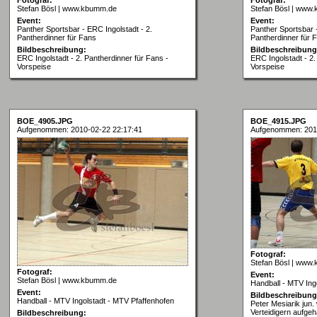
Stefan Bösl | www.kbumm.de
Stefan Bösl | www
Event:
Event:
Panther Sportsbar - ERC Ingolstadt - 2.
Panther Sportsbar -
Pantherdinner für Fans
Pantherdinner für 
Bildbeschreibung:
Bildbeschreibung
ERC Ingolstadt - 2. Pantherdinner für Fans -
ERC Ingolstadt - 2.
Vorspeise
Vorspeise
BOE_4905.JPG
BOE_4915.JPG
Aufgenommen: 2010-02-22 22:17:41
Aufgenommen: 201
Fotograf:
Stefan Bösl | www
Fotograf:
Event:
Stefan Bösl | www.kbumm.de
Handball - MTV Ing
Event:
Bildbeschreibung
Handball - MTV Ingolstadt - MTV Pfaffenhofen
Peter Mesiarik jun.
Verteidigern aufgeh
Bildbeschreibung: