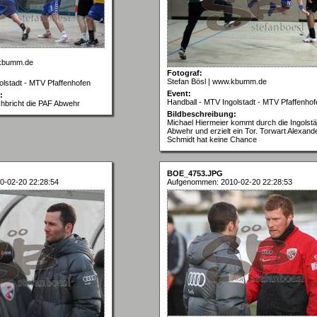
.kbumm.de
Fotograf:
Stefan Bösl | www.kbumm.de
olstadt - MTV Pfaffenhofen
Event:
:
Handball - MTV Ingolstadt - MTV Pfaffenhof
chbricht die PAF Abwehr
Bildbeschreibung:
Michael Hiermeier kommt durch die Ingolstä
Abwehr und erzielt ein Tor. Torwart Alexand
Schmidt hat keine Chance
BOE_4753.JPG
0-02-20 22:28:54
Aufgenommen: 2010-02-20 22:28:53