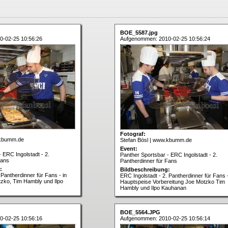
BOE_5587.jpg
0-02-25 10:56:26
Aufgenommen: 2010-02-25 10:56:24
Fotograf:
.kbumm.de
Stefan Bösl | www.kbumm.de
Event:
 ERC Ingolstadt - 2.
Panther Sportsbar - ERC Ingolstadt - 2.
Fans
Pantherdinner für Fans
:
Bildbeschreibung:
 Pantherdinner für Fans - in
ERC Ingolstadt - 2. Pantherdinner für Fans 
zko, Tim Hambly und Ilpo
Hauptspeise Vorbereitung Joe Motzko Tim
Hambly und Ilpo Kauhanan
BOE_5564.JPG
0-02-25 10:56:16
Aufgenommen: 2010-02-25 10:56:14