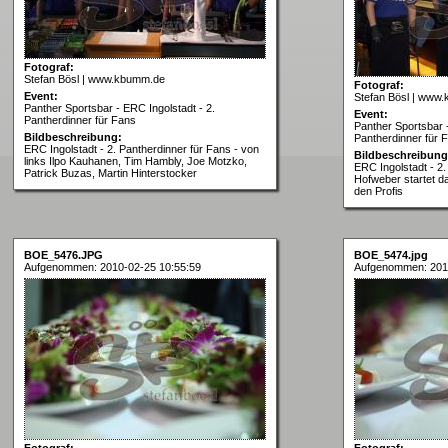
Fotograf:
Stefan Bösl | www.kbumm.de
Fotograf:
Event:
Stefan Bösl | www
Panther Sportsbar - ERC Ingolstadt - 2.
Event:
Pantherdinner für Fans
Panther Sportsbar -
Bildbeschreibung:
Pantherdinner für 
ERC Ingolstadt - 2. Pantherdinner für Fans - von
Bildbeschreibung
links Ilpo Kauhanen, Tim Hambly, Joe Motzko,
ERC Ingolstadt - 2.
Patrick Buzas, Martin Hinterstocker
Hofweber startet d
den Profis
BOE_5476.JPG
BOE_5474.jpg
Aufgenommen: 2010-02-25 10:55:59
Aufgenommen: 201
Fotograf:
Fotograf: