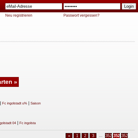
Neu registrieren
Passwort vergessen?
|
|
Fc ingolstadt u%
Saison
|
golstadt 04
Fc ingolsta
...
«
1
2
3
3527
3528
3529