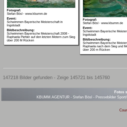
Fotograf:
Stefan Bösl - www.kbumm.de
Event:
Fotograf:
Schwimmen Bayerische Meisterschaft in
Stefan Bösl - www.kbumm.de
Ingolstadt
Event:
Bildbeschreibung:
Schwimmen Bayerische Meisters
Schwimmen Bayerische Meisterschaft 2008 -
Ingolstadt
Raphaela Piehler auf den letzten Metern zum Sieg
Bildbeschreibung:
über 200 M Rücken
Schwimmen Bayerische Meisters
Raphaela nach dem Sieg und Mei
über 200 m Rücken
147218 Bilder gefunden - Zeige 145721 bis 145760
Fotos s
KBUMM.AGENTUR - Stefan Bösl - Pressebilder Sport/Ev
Coun