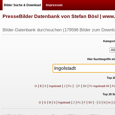
Bilder Suche & Download
Impressum
PresseBilder Datenbank von Stefan Bösl | ww
Bilder-Datenbank durchsuchen (179598 Bilder zum Downlo
Kategori
Hier Suchbegriffe e
Top 2
|
|
|
|
|
|
|
|
|
|
O
B
S
Ingolstadt
J
Fc
-
F
SV
Fc ingolstadt 04
Fc
Top 20 S
|
|
|
|
|
|
|
|
|
|
|
|
|
O
G
B
S
Ingolstadt
J
Fc
F
SV
-
Ü
N
In
2