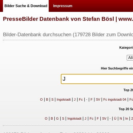
Bilder Suche & Download
Impressum
PresseBilder Datenbank von Stefan Bösl | ww
Bilder-Datenbank durchsuchen (179728 Bilder zum Downlo
Kategori
Hier Suchbegriffe e
Top 2
|
|
|
|
|
|
|
|
|
|
O
B
S
Ingolstadt
J
Fc
-
F
SV
Fc ingolstadt 04
Fc
Top 20 S
|
|
|
|
|
|
|
|
|
|
|
|
|
O
B
G
S
Ingolstadt
J
Fc
F
SV
-
Ü
N
In
2