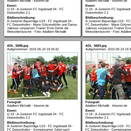
Adalbert Michalik - kbumm.de
Adalbert Michalik - kbumm.de
Event:
Event:
U-19 - A-Junioren FC Ingolstadt 04 - FC
U-19 - A-Junioren FC Ingolstadt
Deisenhofen 2:1
Deisenhofen 2:1
Bildbeschreibung:
Bildbeschreibung:
A-Junioren Bayernliga U19 - FC Ingolstadt 04 -
A-Junioren Bayernliga U19 - FC 
FC Deisenhofen - Mario Götzendörfer und Darius
FC Deisenhofen - Mario Götzen
Jalinous verpassen Trainer Ersin Demir die
Jalinous verpassen Trainer Ersi
Weissbierdusche - Foto: Adalbert Michalik
Weissbierdusche - Foto: Adalber
ADL_5698.jpg
ADL_5683.jpg
Aufgenommen: 2015-05-24 19:34:42
Aufgenommen: 2015-05-24 19:3
Fotograf:
Fotograf:
Adalbert Michalik - kbumm.de
Adalbert Michalik - kbumm.de
Event:
Event:
U-19 - A-Junioren FC Ingolstadt 04 - FC
U-19 - A-Junioren FC Ingolstadt
Deisenhofen 2:1
Deisenhofen 2:1
Bildbeschreibung:
Bildbeschreibung:
A-Junioren Bayernliga U19 - FC Ingolstadt 04 -
A-Junioren Bayernliga U19 - FC 
FC Deisenhofen - Gemeinsamer Jubel nach
FC Deisenhofen - Gemeinsamer